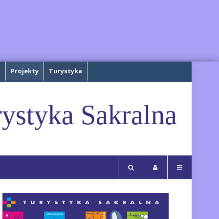
a
Projekty
Turystyka
ystyka Sakralna