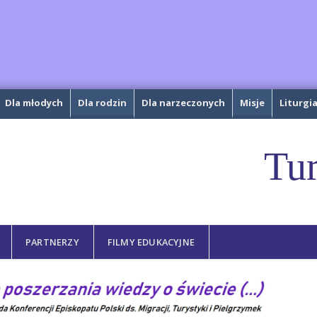
Dla młodych
Dla rodzin
Dla narzeczonych
Misje
Liturgi
Tur
PARTNERZY
FILMY EDUKACYJNE