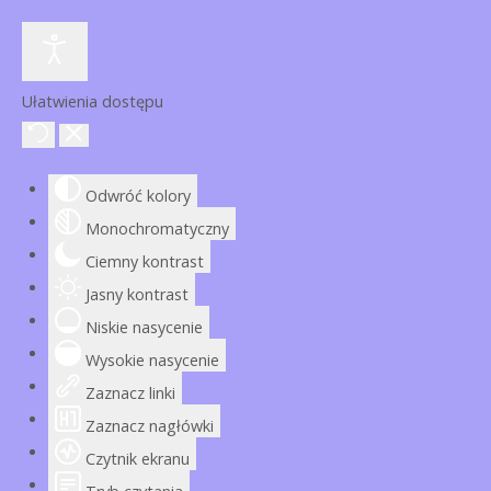
Ułatwienia dostępu
Odwróć kolory
Monochromatyczny
Ciemny kontrast
Jasny kontrast
Niskie nasycenie
Wysokie nasycenie
Zaznacz linki
Zaznacz nagłówki
Czytnik ekranu