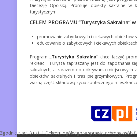
Diecezję Opolską. Promuje obiekty sakralne w k
turystycznym.
CELEM PROGRAMU “Turystyka Sakralna” w Di
promowanie zabytkowych i ciekawych obiektów sa
edukowanie o zabytkowych i ciekawych obiektach 
Program
„Turystyka Sakralna”
chce łączyć promo
rekreacji. Turysta zapraszany jest do zapoznania s
sakralnych, a zarazem do odkrywania miejscowych z
obiektów sakralnych i tras pielgrzymkowych. Prog
ważną część składową życia społecznego mieszkańc
Zgodnie z art. 8 ust. 1 Dekretu ogólnego w sprawie ochrony osób 