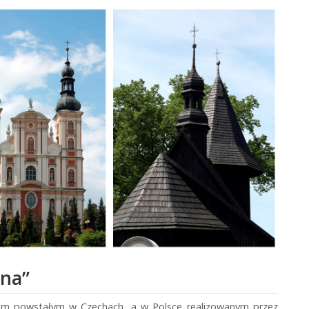
lna”
mem powstałym w Czechach, a w Polsce realizowanym przez