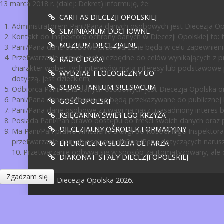
13 marca 2018 r. (dalej: Dekret) informuję, że:
CARITAS DIECEZJI OPOLSKIEJ
Administratorem Pani/Pana danych osobowych jest Diecezja Opol
SEMINIARIUM DUCHOWNE
Kontakt do Inspektora ochrony danych w Diecezji Opolskiej to: te
MUZEUM DIECEZJALNE
Pani/Pana dane osobowe przetwarzane będą w celu zapewnienia
Przetwarzanie danych jest niezbędne do celów wynikających z pr
RADIO DOXA
charakter wobec tych interesów mają interesy lub podstawowe 
WYDZIAŁ TEOLOGICZNY UO
dotyczą, jest dzieckiem;
SEBASTIANEUM SILESIACUM
Odbiorcą Pani/Pana danych osobowych jest Diecezja Opolska or
Pani/Pana dane osobowe nie będą przekazywane do publicznej ko
GOŚĆ OPOLSKI
Pani/Pana dane osobowe z uwagi na nasz uzasadniony interes 
KSIĘGARNIA ŚWIĘTEGO KRZYŻA
Posiada Pani/Pan prawo dostępu do treści swoich danych oraz p
DIECEZJALNY OŚRODEK FORMACYJNY
Ma Pani/Pan prawo wniesienia skargi do Kościelnego Inspektora
przetwarzanie danych osobowych Pani/Pana dotyczących narusz
LITURGICZNA SŁUŻBA OŁTARZA
10. Przetwarzanie odbywa się w sposób zautomatyzowany, ale d
DIAKONAT STAŁY DIECEZJI OPOLSKIEJ
Zgadzam się
© Diecezja Opolska 2026.