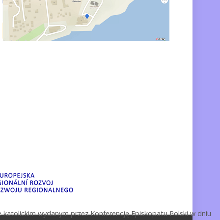
 katolickim wydanym przez Konferencję Episkopatu Polski w dniu