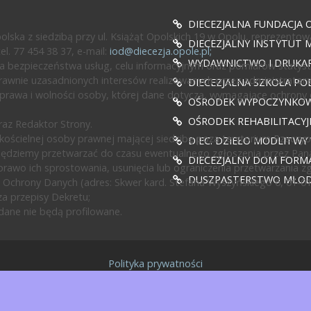
DIECEZJALNA FUNDACJA 
ska z siedzibą przy ul. Książąt Opolskich 19 w Opolu, reprezentow
DIECEZJALNY INSTYTUT M
l. 77 454 38 37, e-mail:
iod@diecezja.opole.pl
;
WYDAWNICTWO I DRUKAR
 bezpieczeństwa usług, celu informacyjnym oraz pomiarów statyst
awnie uzasadnionych interesów realizowanych przez administratora l
DIECEZJALNA SZKOŁA PO
prawa i wolności osoby, której dane dotyczą, wymagające ochrony
OŚRODEK WYPOCZYNKOWY
OŚRODEK REHABILITACY
az Redaktor Strony.
ścielnej osoby prawnej mającej siedzibę poza terytorium Rzeczypos
DIEC. DZIEŁO MODLITWY
będziemy przetwarzać do czasu ewentualnego zgłoszenia przez Pan
DIECEZJALNY DOM FORMA
rawo ich sprostowania, usunięcia lub ograniczenia przetwarzania z
DUSZPASTERSTWO MŁODZ
 Ochrony Danych (adres: Skwer kard. Stefana Wyszyńskiego 6, 01-0
a przepisy Dekretu;
ane nie będą profilowane.
Polityka prywatności