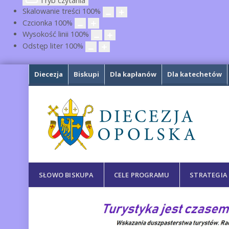
Tryb czytania
Skalowanie treści
100
%
Czcionka
100
%
Wysokość linii
100
%
Odstęp liter
100
%
Diecezja
Biskupi
Dla kapłanów
Dla katechetów
SŁOWO BISKUPA
CELE PROGRAMU
STRATEGIA