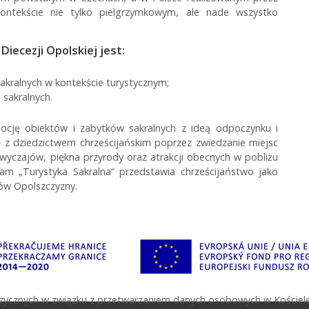
ontekście nie tylko pielgrzymkowym, ale nade wszystko
ecezji Opolskiej jest:
kralnych w kontekście turystycznym;
sakralnych.
cję obiektów i zabytków sakralnych z ideą odpoczynku i
ię z dziedzictwem chrześcijańskim poprzez zwiedzanie miejsc
wyczajów, piękna przyrody oraz atrakcji obecnych w pobliżu
ram „Turystyka Sakralna“ przedstawia chrześcijaństwo jako
ów Opolszczyzny.
fizycznych w związku z przetwarzaniem danych osobowych w Kościele