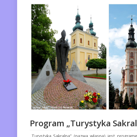
Program „Turystyka Sakra
„Turystyka Sakralna” (nazwa własna) jest progra