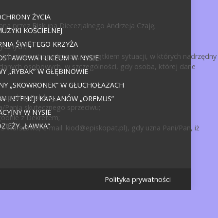
OCHRONY ŻYCIA
ana przez Biskupa Diecezjalnego Andrzeja Czaję;
UZYKI KOŚCIELNEJ
NIA ŚWIĘTEGO KRZYŻA
ycznych;
ub przez stronę trzecią, z wyjątkiem sytuacji, w których nadrzędny
DSTAWOWA I LICEUM W NYSIE
 danych osobowych, w szczególności, gdy osoba, której dane
 „RYBAK” W GŁĘBINOWIE
JNY „SKOWRONEK” W GŁUCHOŁAZACH
politej Polskiej;
 W INTENCJI KAPŁANÓW „OREMUS”
a/Panią skutecznego sprzeciwu;
CYJNY W NYSIE
godnie z Dekretem;
IEŻY „ŁAWKA”
15 Warszawa, e-mail:
kiod@episkopat.pl
), gdy uzna Pani/Pan, iż
Polityka prywatności