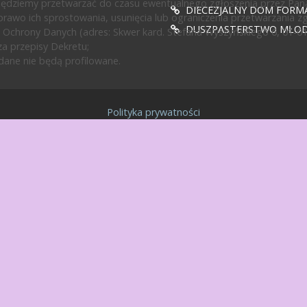
będziemy przetwarzać do czasu ewentualnego zgłoszenia przez Pan
DIECEZJALNY DOM FORMA
rawo ich sprostowania, usunięcia lub ograniczenia przetwarzania z
DUSZPASTERSTWO MŁODZ
 Ochrony Danych (adres: Skwer kard. Stefana Wyszyńskiego 6, 01-0
a przepisy Dekretu;
ane nie będą profilowane.
Polityka prywatności