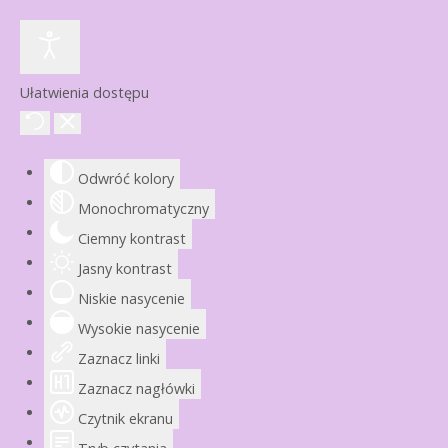
Ułatwienia dostępu
Odwróć kolory
Monochromatyczny
Ciemny kontrast
Jasny kontrast
Niskie nasycenie
Wysokie nasycenie
Zaznacz linki
Zaznacz nagłówki
Czytnik ekranu