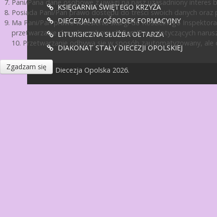
Pani/Pana dane osobowe z uwagi na nasz uzasadniony interes 
KSIĘGARNIA ŚWIĘTEGO KRZYŻA
Posiada Pani/Pan prawo dostępu do treści swoich danych oraz p
DIECEZJALNY OŚRODEK FORMACYJNY
Ma Pani/Pan prawo wniesienia skargi do Kościelnego Inspektora
przetwarzanie danych osobowych Pani/Pana dotyczących narusz
LITURGICZNA SŁUŻBA OŁTARZA
10. Przetwarzanie odbywa się w sposób zautomatyzowany, ale d
DIAKONAT STAŁY DIECEZJI OPOLSKIEJ
Zgadzam się
© Diecezja Opolska 2026.