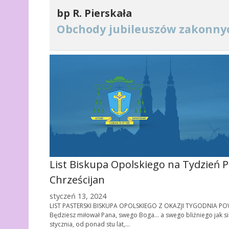
bp R. Pierskała
Obchody jubileuszów zakonny
List Biskupa Opolskiego na Tydzień 
Chrześcijan
styczeń 13, 2024
LIST PASTERSKI BISKUPA OPOLSKIEGO Z OKAZJI TYGODNIA 
Będziesz miłował Pana, swego Boga… a swego bliźniego jak si
stycznia, od ponad stu lat,…