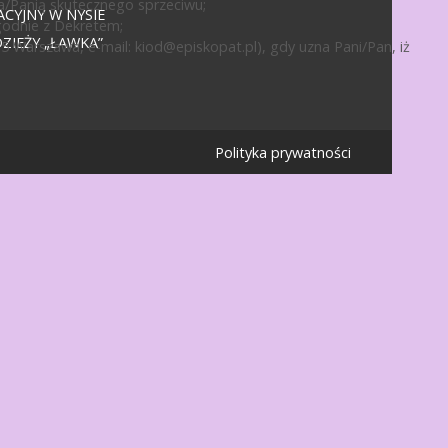
a/Panią skutecznego sprzeciwu;
CYJNY W NYSIE
godnie z Dekretem;
IEŻY „ŁAWKA”
15 Warszawa, e-mail:
kiod@episkopat.pl
), gdy uzna Pani/Pan, iż
Polityka prywatności