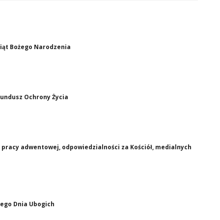
wiąt Bożego Narodzenia
Fundusz Ochrony Życia
 pracy adwentowej, odpowiedzialności za Kościół, medialnych
wego Dnia Ubogich