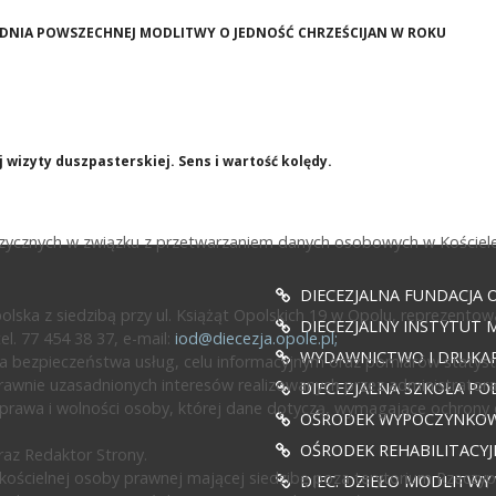
GODNIA POWSZECHNEJ MODLITWY O JEDNOŚĆ CHRZEŚCIJAN W ROKU
wizyty duszpasterskiej. Sens i wartość kolędy.
fizycznych w związku z przetwarzaniem danych osobowych w Kościele
DIECEZJALNA FUNDACJA 
ska z siedzibą przy ul. Książąt Opolskich 19 w Opolu, reprezentow
DIECEZJALNY INSTYTUT M
l. 77 454 38 37, e-mail:
iod@diecezja.opole.pl
;
WYDAWNICTWO I DRUKAR
 bezpieczeństwa usług, celu informacyjnym oraz pomiarów statyst
awnie uzasadnionych interesów realizowanych przez administratora l
DIECEZJALNA SZKOŁA PO
prawa i wolności osoby, której dane dotyczą, wymagające ochrony
OŚRODEK WYPOCZYNKOWY
OŚRODEK REHABILITACY
az Redaktor Strony.
ścielnej osoby prawnej mającej siedzibę poza terytorium Rzeczypos
DIEC. DZIEŁO MODLITWY