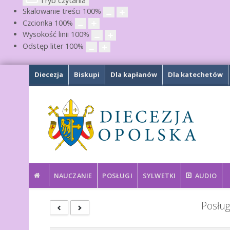
Tryb czytania
Skalowanie treści
100
%
Czcionka
100
%
Wysokość linii
100
%
Odstęp liter
100
%
Diecezja
Biskupi
Dla kapłanów
Dla katechetów
NAUCZANIE
POSŁUGI
SYLWETKI
AUDIO
Posług