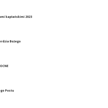
ami kapłańskimi 2023
erdzia Bożego
NOCNE
ego Postu