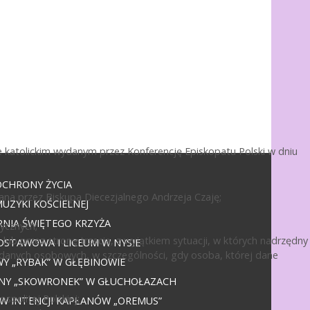
 katolickim wydanym przez Konferencję Episkopatu Polski w dniu
OCHRONY ŻYCIA
ana przez Biskupa Diecezjalnego Andrzeja Czaję;
UZYKI KOŚCIELNEJ
NIA ŚWIĘTEGO KRZYŻA
ycznych;
ub przez stronę trzecią, z wyjątkiem sytuacji, w których nadrzędny
DSTAWOWA I LICEUM W NYSIE
 danych osobowych, w szczególności, gdy osoba, której dane
 „RYBAK” W GŁĘBINOWIE
JNY „SKOWRONEK” W GŁUCHOŁAZACH
politej Polskiej;
 W INTENCJI KAPŁANÓW „OREMUS”