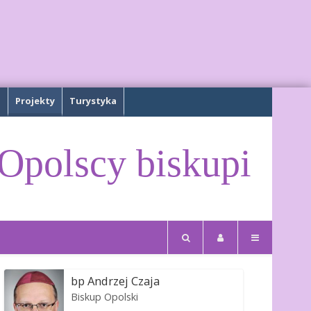
a
Projekty
Turystyka
Opolscy biskupi
bp Andrzej Czaja
Biskup Opolski