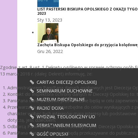
LIST PASTERSKI BISKUPA OPOLSKIEGO Z OKAZJI TY
2023
Sty 13, 2023
Zachęta Biskupa Opolskiego do przyjęcia kolędowej 
Gru 26, 2022
Zgodnie z art. 8 ust. 1 Dekretu ogólnego w sprawie ochrony osób 
13 marca 2018 r. (dalej: Dekret) informuję, że:
CARITAS DIECEZJI OPOLSKIEJ
Administratorem Pani/Pana danych osobowych jest Diecezja Opol
SEMINIARIUM DUCHOWNE
Kontakt do Inspektora ochrony danych w Diecezji Opolskiej to: te
MUZEUM DIECEZJALNE
Pani/Pana dane osobowe przetwarzane będą w celu zapewnienia
Przetwarzanie danych jest niezbędne do celów wynikających z pr
RADIO DOXA
charakter wobec tych interesów mają interesy lub podstawowe 
WYDZIAŁ TEOLOGICZNY UO
dotyczą, jest dzieckiem;
SEBASTIANEUM SILESIACUM
Odbiorcą Pani/Pana danych osobowych jest Diecezja Opolska or
Pani/Pana dane osobowe nie będą przekazywane do publicznej ko
GOŚĆ OPOLSKI