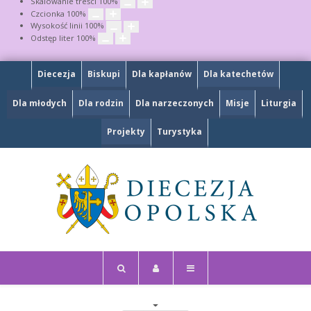
Skalowanie treści
100
%
Czcionka
100
%
Wysokość linii
100
%
Odstęp liter
100
%
Diecezja
Biskupi
Dla kapłanów
Dla katechetów
Dla młodych
Dla rodzin
Dla narzeczonych
Misje
Liturgia
Projekty
Turystyka