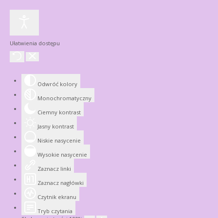
Ułatwienia dostępu
Odwróć kolory
Monochromatyczny
Ciemny kontrast
Jasny kontrast
Niskie nasycenie
Wysokie nasycenie
Zaznacz linki
Zaznacz nagłówki
Czytnik ekranu
Tryb czytania