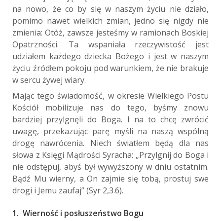
na nowo, że co by się w naszym życiu nie działo,
pomimo nawet wielkich zmian, jedno się nigdy nie
zmienia: Otóż, zawsze jesteśmy w ramionach Boskiej
Opatrzności. Ta wspaniała rzeczywistość jest
udziałem każdego dziecka Bożego i jest w naszym
życiu źródłem pokoju pod warunkiem, że nie brakuje
w sercu żywej wiary.
Mając tego świadomość, w okresie Wielkiego Postu
Kościół mobilizuje nas do tego, byśmy znowu
bardziej przylgnęli do Boga. I na to chcę zwrócić
uwagę, przekazując parę myśli na naszą wspólną
drogę nawrócenia. Niech światłem będą dla nas
słowa z Księgi Mądrości Syracha: „Przylgnij do Boga i
nie odstępuj, abyś był wywyższony w dniu ostatnim.
Bądź Mu wierny, a On zajmie się tobą, prostuj swe
drogi i Jemu zaufaj” (Syr 2,3.6).
1. Wierność i posłuszeństwo Bogu