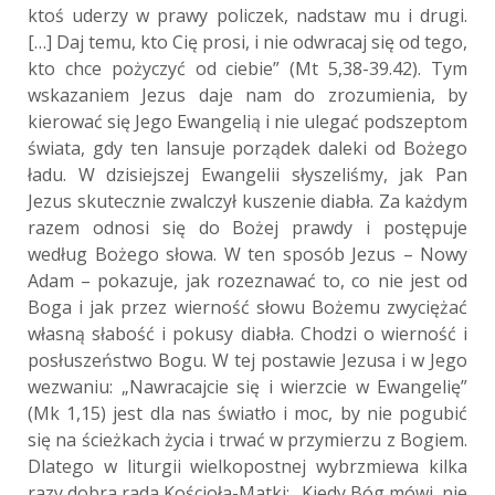
ktoś uderzy w prawy policzek, nadstaw mu i drugi.
[…] Daj temu, kto Cię prosi, i nie odwracaj się od tego,
kto chce pożyczyć od ciebie” (Mt 5,38-39.42). Tym
wskazaniem Jezus daje nam do zrozumienia, by
kierować się Jego Ewangelią i nie ulegać podszeptom
świata, gdy ten lansuje porządek daleki od Bożego
ładu. W dzisiejszej Ewangelii słyszeliśmy, jak Pan
Jezus skutecznie zwalczył kuszenie diabła. Za każdym
razem odnosi się do Bożej prawdy i postępuje
według Bożego słowa. W ten sposób Jezus – Nowy
Adam – pokazuje, jak rozeznawać to, co nie jest od
Boga i jak przez wierność słowu Bożemu zwyciężać
własną słabość i pokusy diabła. Chodzi o wierność i
posłuszeństwo Bogu. W tej postawie Jezusa i w Jego
wezwaniu: „Nawracajcie się i wierzcie w Ewangelię”
(Mk 1,15) jest dla nas światło i moc, by nie pogubić
się na ścieżkach życia i trwać w przymierzu z Bogiem.
Dlatego w liturgii wielkopostnej wybrzmiewa kilka
razy dobra rada Kościoła-Matki: „Kiedy Bóg mówi, nie