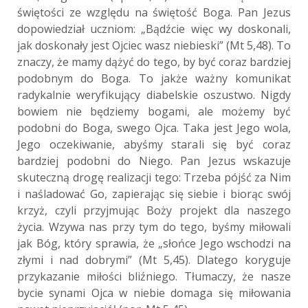
świętości ze względu na świętość Boga. Pan Jezus
dopowiedział uczniom: „Bądźcie więc wy doskonali,
jak doskonały jest Ojciec wasz niebieski” (Mt 5,48). To
znaczy, że mamy dążyć do tego, by być coraz bardziej
podobnym do Boga. To jakże ważny komunikat
radykalnie weryfikujący diabelskie oszustwo. Nigdy
bowiem nie będziemy bogami, ale możemy być
podobni do Boga, swego Ojca. Taka jest Jego wola,
Jego oczekiwanie, abyśmy starali się być coraz
bardziej podobni do Niego. Pan Jezus wskazuje
skuteczną drogę realizacji tego: Trzeba pójść za Nim
i naśladować Go, zapierając się siebie i biorąc swój
krzyż, czyli przyjmując Boży projekt dla naszego
życia. Wzywa nas przy tym do tego, byśmy miłowali
jak Bóg, który sprawia, że „słońce Jego wschodzi na
złymi i nad dobrymi” (Mt 5,45). Dlatego koryguje
przykazanie miłości bliźniego. Tłumaczy, że nasze
bycie synami Ojca w niebie domaga się miłowania