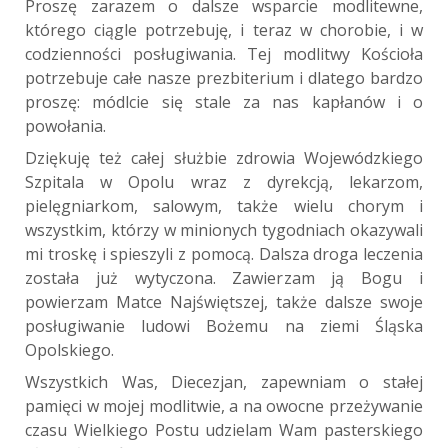
Proszę zarazem o dalsze wsparcie modlitewne,
którego ciągle potrzebuję, i teraz w chorobie, i w
codzienności posługiwania. Tej modlitwy Kościoła
potrzebuje całe nasze prezbiterium i dlatego bardzo
proszę: módlcie się stale za nas kapłanów i o
powołania.
Dziękuję też całej służbie zdrowia Wojewódzkiego
Szpitala w Opolu wraz z dyrekcją, lekarzom,
pielęgniarkom, salowym, także wielu chorym i
wszystkim, którzy w minionych tygodniach okazywali
mi troskę i spieszyli z pomocą. Dalsza droga leczenia
została już wytyczona. Zawierzam ją Bogu i
powierzam Matce Najświętszej, także dalsze swoje
posługiwanie ludowi Bożemu na ziemi Śląska
Opolskiego.
Wszystkich Was, Diecezjan, zapewniam o stałej
pamięci w mojej modlitwie, a na owocne przeżywanie
czasu Wielkiego Postu udzielam Wam pasterskiego