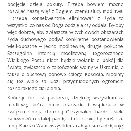
podjęcie dzieła pokuty. Trzeba bowiem mocno
rozwijać naszą więź z Bogiem, czemu służy modlitwa,
i trzeba konsekwentnie eliminować z życia to
wszystko, co nas od Boga oddziela czy oddala. Byłoby
więc dobrze, aby zwłaszcza w tych dwóch obszarach
życia duchowego podjąć konkretne postanowienia
wielkopostne – jedno modlitewne, drugie pokutne.
Szczególną intencją modlitewną tegorocznego
Wielkiego Postu niech będzie wołanie o pokój dla
świata, zwłaszcza o zakończenie wojny w Ukrainie, a
także o duchową odnowę całego Kościoła. Módlmy
się też wiele za ludzi przygniecionych ogromem
różnorakiego cierpienia.
Kończąc ten list pasterski, dziękuję wszystkim za
modlitwę, którą mnie otaczacie i wspieracie w
związku z moją chorobą. Otrzymałem bardzo wiele
zapewnień o stałej pamięci i duchowej łączności ze
mną. Bardzo Wam wszystkim z całego serca dziękuję!