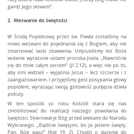
gardź Jego słowem”.
2. Wezwanie do świętości
W Środę Popielcową przez św. Pawła zostaliśmy na
nowo wezwani do pojednania się z Bogiem, aby nie
zmarnować łaski zbawienia. Usłyszeliśmy też Boże
wołanie wyrażone ustami proroka Joela: „Nawróćcie
się do mnie całym sercem” (Jl 2,12), a więc nie po to,
aby inni widzieli – wyjaśnia Jezus – lecz szczerze i z
zaangażowaniem. I przyjęliśmy gest posypania głowy
popiołem, wyrażając swoją gotowość podjęcia dzieła
pokuty.
W ten sposób co roku Kościół stara się nas
zmobilizować do realizacji naszego powołania do
świętości. Skierował je Bóg przed wiekami do Narodu
Wybranego: „Bądź
cie świętymi, bo Ja jestem święty,
Pan, Bóg wasz” (Kpł 19, 2). Chodzi o dążenie do