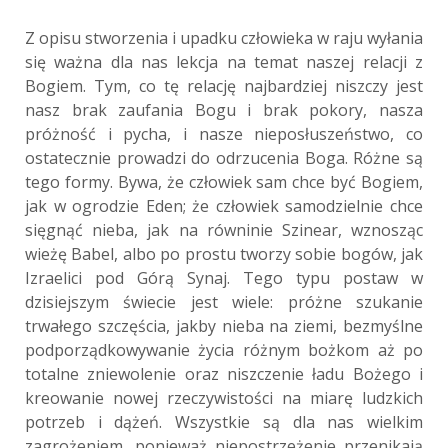
Z opisu stworzenia i upadku człowieka w raju wyłania
się ważna dla nas lekcja na temat naszej relacji z
Bogiem. Tym, co tę relację najbardziej niszczy jest
nasz brak zaufania Bogu i brak pokory, nasza
próżność i pycha, i nasze nieposłuszeństwo, co
ostatecznie prowadzi do odrzucenia Boga. Różne są
tego formy. Bywa, że człowiek sam chce być Bogiem,
jak w ogrodzie Eden; że człowiek samodzielnie chce
sięgnąć nieba, jak na równinie Szinear, wznosząc
wieżę Babel, albo po prostu tworzy sobie bogów, jak
Izraelici pod Górą Synaj. Tego typu postaw w
dzisiejszym świecie jest wiele: próżne szukanie
trwałego szczęścia, jakby nieba na ziemi, bezmyślne
podporządkowywanie życia różnym bożkom aż po
totalne zniewolenie oraz niszczenie ładu Bożego i
kreowanie nowej rzeczywistości na miarę ludzkich
potrzeb i dążeń. Wszystkie są dla nas wielkim
zagrożeniem, ponieważ niepostrzeżenie przenikają