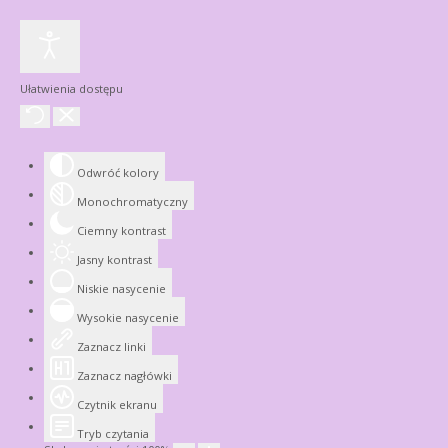
Ułatwienia dostępu
Odwróć kolory
Monochromatyczny
Ciemny kontrast
Jasny kontrast
Niskie nasycenie
Wysokie nasycenie
Zaznacz linki
Zaznacz nagłówki
Czytnik ekranu
Tryb czytania