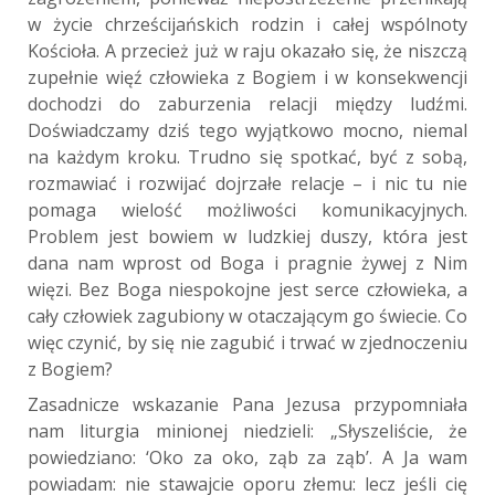
w życie chrześcijańskich rodzin i całej wspólnoty
Kościoła. A przecież już w raju okazało się, że niszczą
zupełnie więź człowieka z Bogiem i w konsekwencji
dochodzi do zaburzenia relacji między ludźmi.
Doświadczamy dziś tego wyjątkowo mocno, niemal
na każdym kroku. Trudno się spotkać, być z sobą,
rozmawiać i rozwijać dojrzałe relacje – i nic tu nie
pomaga wielość możliwości komunikacyjnych.
Problem jest bowiem w ludzkiej duszy, która jest
dana nam wprost od Boga i pragnie żywej z Nim
więzi. Bez Boga niespokojne jest serce człowieka, a
cały człowiek zagubiony w otaczającym go świecie. Co
więc czynić, by się nie zagubić i trwać w zjednoczeniu
z Bogiem?
Zasadnicze wskazanie Pana Jezusa przypomniała
nam liturgia minionej niedzieli: „Słyszeliście, że
powiedziano: ‘Oko za oko, ząb za ząb’. A Ja wam
powiadam: nie stawajcie oporu złemu: lecz jeśli cię