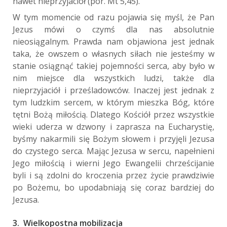
nawet nieprzyjaciół (por. Mt 5,45).
W tym momencie od razu pojawia się myśl, że Pan
Jezus mówi o czymś dla nas absolutnie
nieosiągalnym. Prawda nam objawiona jest jednak
taka, że owszem o własnych siłach nie jesteśmy w
stanie osiągnąć takiej pojemności serca, aby było w
nim miejsce dla wszystkich ludzi, także dla
nieprzyjaciół i prześladowców. Inaczej jest jednak z
tym ludzkim sercem, w którym mieszka Bóg, które
tętni Bożą miłością. Dlatego Kościół przez wszystkie
wieki uderza w dzwony i zaprasza na Eucharystię,
byśmy nakarmili się Bożym słowem i przyjęli Jezusa
do czystego serca. Mając Jezusa w sercu, napełnieni
Jego miłością i wierni Jego Ewangelii chrześcijanie
byli i są zdolni do kroczenia przez życie prawdziwie
po Bożemu, bo upodabniają się coraz bardziej do
Jezusa.
3. Wielkopostna mobilizacja