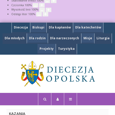
Skalowanie treści
100
%
Czcionka
100
%
Wysokość linii
100
%
Odstęp liter
100
%
Diecezja
Biskupi
Dla kapłanów
Dla katechetów
Dla młodych
Dla rodzin
Dla narzeczonych
Misje
Liturgia
Projekty
Turystyka
KAZANIA