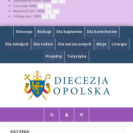
Skalowanie treści
100
%
Czcionka
100
%
Wysokość linii
100
%
Odstęp liter
100
%
Diecezja
Biskupi
Dla kapłanów
Dla katechetów
Dla młodych
Dla rodzin
Dla narzeczonych
Misje
Liturgia
Projekty
Turystyka
KAZANIA