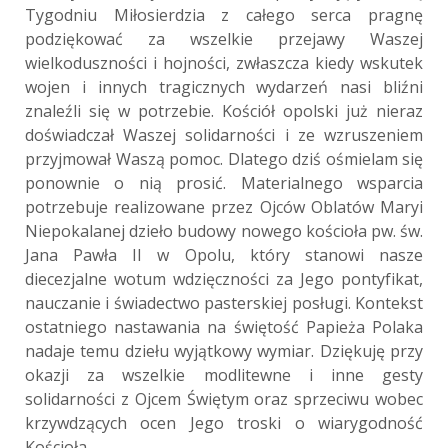
Tygodniu Miłosierdzia z całego serca pragnę
podziękować za wszelkie przejawy Waszej
wielkoduszności i hojności, zwłaszcza kiedy wskutek
wojen i innych tragicznych wydarzeń nasi bliźni
znaleźli się w potrzebie. Kościół opolski już nieraz
doświadczał Waszej solidarności i ze wzruszeniem
przyjmował Waszą pomoc. Dlatego dziś ośmielam się
ponownie o nią prosić. Materialnego wsparcia
potrzebuje realizowane przez Ojców Oblatów Maryi
Niepokalanej dzieło budowy nowego kościoła pw. św.
Jana Pawła II w Opolu, który stanowi nasze
diecezjalne wotum wdzięczności za Jego pontyfikat,
nauczanie i świadectwo pasterskiej posługi. Kontekst
ostatniego nastawania na świętość Papieża Polaka
nadaje temu dziełu wyjątkowy wymiar. Dziękuję przy
okazji za wszelkie modlitewne i inne gesty
solidarności z Ojcem Świętym oraz sprzeciwu wobec
krzywdzących ocen Jego troski o wiarygodność
Kościoła.