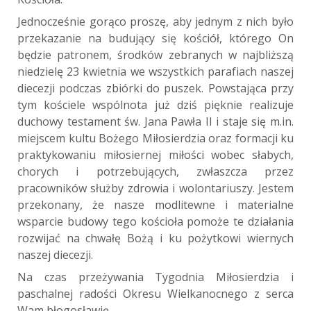
Jednocześnie gorąco proszę, aby jednym z nich było
przekazanie na budujący się kościół, którego On
będzie patronem, środków zebranych w najbliższą
niedzielę 23 kwietnia we wszystkich parafiach naszej
diecezji podczas zbiórki do puszek. Powstająca przy
tym kościele wspólnota już dziś pięknie realizuje
duchowy testament św. Jana Pawła II i staje się m.in.
miejscem kultu Bożego Miłosierdzia oraz formacji ku
praktykowaniu miłosiernej miłości wobec słabych,
chorych i potrzebujących, zwłaszcza przez
pracowników służby zdrowia i wolontariuszy. Jestem
przekonany, że nasze modlitewne i materialne
wsparcie budowy tego kościoła pomoże te działania
rozwijać na chwałę Bożą i ku pożytkowi wiernych
naszej diecezji.
Na czas przeżywania Tygodnia Miłosierdzia i
paschalnej radości Okresu Wielkanocnego z serca
Wam błogosławię.