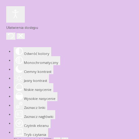
Ułatwienia dostępu
Odwróć kolory
Monochromatyczny
Ciemny kontrast
Jasny kontrast
Niskie nasycenie
Wysokie nasycenie
Zaznacz linki
Zaznacz nagłówki
Czytnik ekranu
Tryb czytania