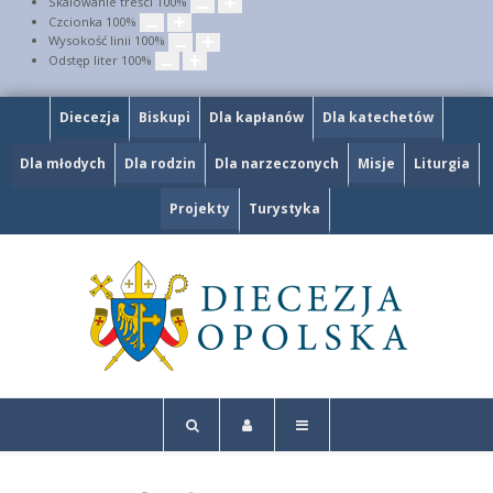
Skalowanie treści
100
%
Czcionka
100
%
Wysokość linii
100
%
Odstęp liter
100
%
Diecezja
Biskupi
Dla kapłanów
Dla katechetów
Dla młodych
Dla rodzin
Dla narzeczonych
Misje
Liturgia
Projekty
Turystyka