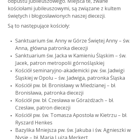
odpustu jubileuszowego. Miejsca te, zwane
kościołami jubileuszowymi, są związane z kultem
świętych i błogosławionych naszej diecezji.
Są to następujące kościoły:
Sanktuarium św. Anny w Górze Świętej Anny – św.
Anna, główna patronka diecezji
Sanktuarium św. Jacka w Kamieniu Śląskim – św.
Jacek, patron metropolii górnośląskiej
Kościół seminaryjno-akademicki pw. św. Jadwigi
Śląskiej w Opolu – św. Jadwiga, patronka Śląska
Kościół pw. bł. Bronisławy w Miedzianej – bł.
Bronisława, patronka diecezji
Kościół pw. bł. Czesława w Górażdżach – bł.
Czesław, patron diecezji
Kościół pw. św. Tomasza Apostoła w Kietrzu – bł.
Ryszard Henkes
Bazylika Mniejsza pw. św. Jakuba i św. Agnieszki w
Nysie – bł. Maria Luiza Merkert