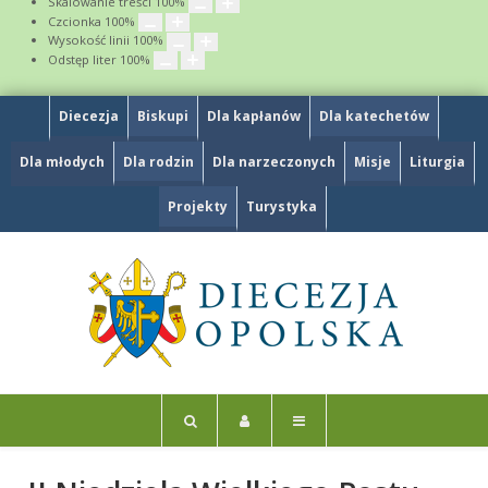
Skalowanie treści
100
%
Czcionka
100
%
Wysokość linii
100
%
Odstęp liter
100
%
Diecezja
Biskupi
Dla kapłanów
Dla katechetów
Dla młodych
Dla rodzin
Dla narzeczonych
Misje
Liturgia
Projekty
Turystyka