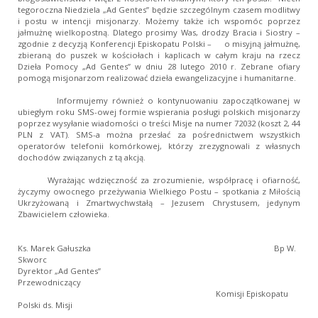
tegoroczna Niedziela „Ad Gentes” będzie szczególnym czasem modlitwy
i postu w intencji misjonarzy. Możemy także ich wspomóc poprzez
jałmużnę wielkopostną. Dlatego prosimy Was, drodzy Bracia i Siostry –
zgodnie z decyzją Konferencji Episkopatu Polski – o misyjną jałmużnę,
zbieraną do puszek w kościołach i kaplicach w całym kraju na rzecz
Dzieła Pomocy „Ad Gentes” w dniu 28 lutego 2010 r. Zebrane ofiary
pomogą misjonarzom realizować dzieła ewangelizacyjne i humanitarne.
Informujemy również o kontynuowaniu zapoczątkowanej w
ubiegłym roku SMS-owej formie wspierania posługi polskich misjonarzy
poprzez wysyłanie wiadomości o treści Misje na numer 72032 (koszt 2, 44
PLN z VAT). SMS-a można przesłać za pośrednictwem wszystkich
operatorów telefonii komórkowej, którzy zrezygnowali z własnych
dochodów związanych z tą akcją.
Wyrażając wdzięczność za zrozumienie, współpracę i ofiarność,
życzymy owocnego przeżywania Wielkiego Postu – spotkania z Miłością
Ukrzyżowaną i Zmartwychwstałą – Jezusem Chrystusem, jedynym
Zbawicielem człowieka.
Ks. Marek Gałuszka Bp W.
Skworc
Dyrektor „Ad Gentes”
Przewodniczący
Komisji Episkopatu
Polski ds. Misji