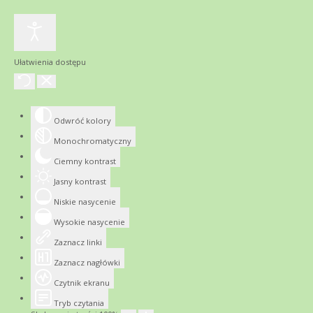
Ułatwienia dostępu
Odwróć kolory
Monochromatyczny
Ciemny kontrast
Jasny kontrast
Niskie nasycenie
Wysokie nasycenie
Zaznacz linki
Zaznacz nagłówki
Czytnik ekranu
Tryb czytania