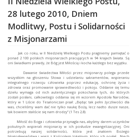
II Niedziela Wielkiego Postu,
28 lutego 2010, Dniem
Modlitwy, Postu i Solidarności
z Misjonarzami
Jak co roku, w II Niedzielę Wielkiego Postu pragniemy pamiętać o
ponad 2 100 polskich misjonarzach pracujących w 94 krajach świata. Są
oni świadkami prawdy, że Bóg jest Miłością i kocha każdego bez wyjątku.
Dawanie świadectwa Miłości przez misjonarzy polega przede
wszystkim na głoszeniu Słowa i udzielaniu sakramentów, wspieraniu
integralnego rozwoju człowieka poprzez edukację, ochronę życia i
zdrowia oraz promowanie sprawiedliwości i pokoju. Oddanie się temu
dziełu wymaga od nich autentycznego pokochania tych, do których
zostali posłani, całkowitego oddania się im wzorem Apostoła Narodów,
który w 1 Liście do Tesaloniczan pisał: „Będąc tak pełni życzliwości dla
was, chcieliśmy wam dać nie tylko naukę Bożą, lecz nadto dusze nasze,
tak bowiem staliście się nam drodzy” (1 Tes 2,8).
Miłość do Boga i człowieka przynagla nas, abyśmy darem uczynków
pokutnych wspierali misjonarzy w ich posłudze ewangelizacyjnej. Oni
potrzebują naszej solidarności, która jest znakiem Bożego
błogosławieństwa i więzi z Kościołem lokalnym, który ich posłał. Niech