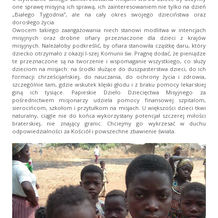
one sprawę misyjną ich sprawą, ich zainteresowaniem nie tylko na dzień
„Białego Tygodnia”, ale na cały okres swojego dzieciństwa oraz
dorosłego życia.
Owocem takiego zaangażowania niech stanowi modlitwa w intencjach
misyjnych oraz drobne ofiary przeznaczone dla dzieci z krajów
misyjnych. Należałoby podkreślić, by ofiara stanowiła cząstkę daru, który
dziecko otrzymało z okazji I-szej Komunii św. Pragnę dodać, że pieniądze
te przeznaczone są na tworzenie i wspomaganie wszystkiego, co służy
dzieciom na misjach: na środki służące do duszpasterstwa dzieci, do ich
formacji chrześcijańskiej, do nauczania, do ochrony życia i zdrowia,
szczególnie tam, gdzie wskutek klęski głodu i z braku pomocy lekarskiej
giną ich tysiące. Papieskie Dzieło Dziecięctwa Misyjnego za
pośrednictwem misjonarzy udziela pomocy finansowej szpitalom,
sierocińcom, szkołom i przytułkom na misjach. U większości dzieci tkwi
naturalny, ciągle nie do końca wykorzystany potencjał szczerej miłości
braterskiej, nie znający granic. Chciejmy go wykrzesać w duchu
odpowiedzialności za Kościół i powszechne zbawienie świata.