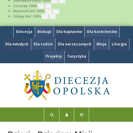
Skalowanie treści
100
%
Czcionka
100
%
Wysokość linii
100
%
Odstęp liter
100
%
Diecezja
Biskupi
Dla kapłanów
Dla katechetów
Dla młodych
Dla rodzin
Dla narzeczonych
Misje
Liturgia
Projekty
Turystyka