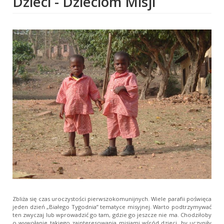
Dzieci - Dzieciom Misji
Zbliża się czas uroczystości pierwszokomunijnych. Wiele parafii poświęca
jeden dzień „Białego Tygodnia” tematyce misyjnej. Warto podtrzymywać
ten zwyczaj lub wprowadzić go tam, gdzie go jeszcze nie ma. Chodziłoby
o wywołanie takiego zainteresowania misjami wśród dzieci, by uczyniły