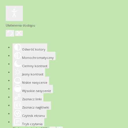
Ułatwienia dostępu
Odwróć kolory
Monochromatyczny
Ciemny kontrast
Jasny kontrast
Niskie nasycenie
Wysokie nasycenie
Zaznacz linki
Zaznacz nagłówki
Czytnik ekranu
Tryb czytania