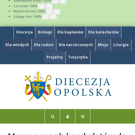
Skalowanie treści
100
%
Czcionka
100
%
Wysokość linii
100
%
Odstęp liter
100
%
Diecezja
Biskupi
Dla kapłanów
Dla katechetów
Dla młodych
Dla rodzin
Dla narzeczonych
Misje
Liturgia
Projekty
Turystyka