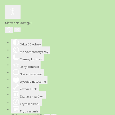
Ułatwienia dostępu
Odwróć kolory
Monochromatyczny
Ciemny kontrast
Jasny kontrast
Niskie nasycenie
Wysokie nasycenie
Zaznacz linki
Zaznacz nagłówki
Czytnik ekranu
Tryb czytania