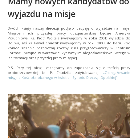
Mamy nowych kandydatów do
wyjazdu na misje
Dwóch księży naszej diecezji podjęło decyzję o wyjeździe na misje.
Miejscem ich przyszłej pracy duszpasterskiej będzie Ameryka
Południowa. Ks. Piotr Wojtala (wyświęcony w roku 2001) wyjedzie do
Boliwii, zaś ks. Paweł Chudzik (wyświęcony w roku 2003) do Peru. Pod
koniec sierpnia rozpoczną roczny kurs przygotowawczy w Centrum
Formacji Misyjnej w Warszawie. Życzymy Im błogosławieństwa Bożego w
ich formacji oraz przyszłej pracy misyjnej.
P.S. Przy tej okazji zachęcamy do zapoznania się z treścią pracy
proboszczowskiej ks. P. Chudzika zatytułowanej:
„Zaangażowanie
misyjne Kościoła lokalnego w świetle I Synodu Diecezji Opolskiej”.