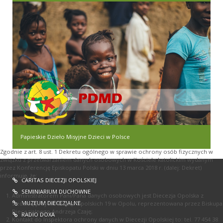
Papieskie Dzieło Misyjne Dzieci w Polsce
Zgodnie z art. 8 ust. 1 Dekretu ogólnego w sprawie ochrony osób fizycznych w
związku z przetwarzaniem danych osobowych w Kościele katolickim wydanym
przez Konferencję Episkopatu Polski w dniu 13 marca 2018 r. (dalej: Dekret)
informuję, że:
CARITAS DIECEZJI OPOLSKIEJ
SEMINIARIUM DUCHOWNE
Administratorem Pani/Pana danych osobowych jest Diecezja Opolska z
MUZEUM DIECEZJALNE
siedzibą przy ul. Książąt Opolskich 19 w Opolu, reprezentowana przez Biskupa
Diecezjalnego Andrzeja Czaję;
RADIO DOXA
Kontakt do Inspektora ochrony danych w Diecezji Opolskiej to: tel. 77 454 38