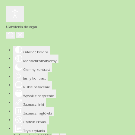
Ułatwienia dostępu
Odwróć kolory
Monochromatyczny
Ciemny kontrast
Jasny kontrast
Niskie nasycenie
Wysokie nasycenie
Zaznacz linki
Zaznacz nagłówki
Czytnik ekranu
Tryb czytania