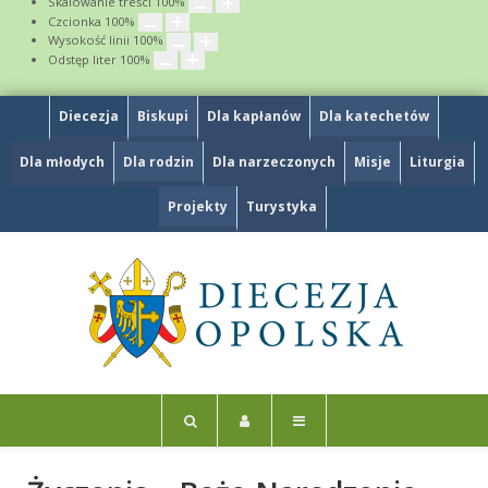
Skalowanie treści
100
%
Czcionka
100
%
Wysokość linii
100
%
Odstęp liter
100
%
Diecezja
Biskupi
Dla kapłanów
Dla katechetów
Dla młodych
Dla rodzin
Dla narzeczonych
Misje
Liturgia
Projekty
Turystyka