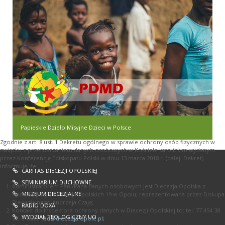
Papieskie Dzieło Misyjne Dzieci w Polsce
Zgodnie z art. 8 ust. 1 Dekretu ogólnego w sprawie ochrony osób fizycznych w
związku z przetwarzaniem danych osobowych w Kościele katolickim wydanym
przez Konferencję Episkopatu Polski w dniu 13 marca 2018 r. (dalej: Dekret)
informuję, że:
CARITAS DIECEZJI OPOLSKIEJ
SEMINIARIUM DUCHOWNE
Administratorem Pani/Pana danych osobowych jest Diecezja Opolska z
MUZEUM DIECEZJALNE
siedzibą przy ul. Książąt Opolskich 19 w Opolu, reprezentowana przez Biskupa
Diecezjalnego Andrzeja Czaję;
RADIO DOXA
Kontakt do Inspektora ochrony danych w Diecezji Opolskiej to: tel. 77 454 38
WYDZIAŁ TEOLOGICZNY UO
37, e-mail:
iod@diecezja.opole.pl
;