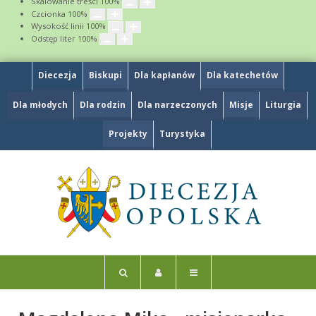
Skalowanie treści
100
%
Czcionka
100
%
Wysokość linii
100
%
Odstęp liter
100
%
Diecezja
Biskupi
Dla kapłanów
Dla katechetów
Dla młodych
Dla rodzin
Dla narzeczonych
Misje
Liturgia
Projekty
Turystyka