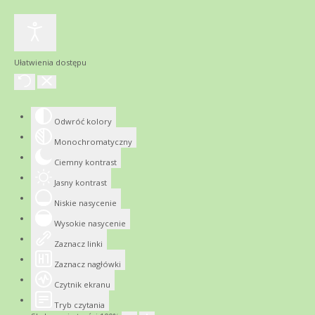
Ułatwienia dostępu
Odwróć kolory
Monochromatyczny
Ciemny kontrast
Jasny kontrast
Niskie nasycenie
Wysokie nasycenie
Zaznacz linki
Zaznacz nagłówki
Czytnik ekranu
Tryb czytania