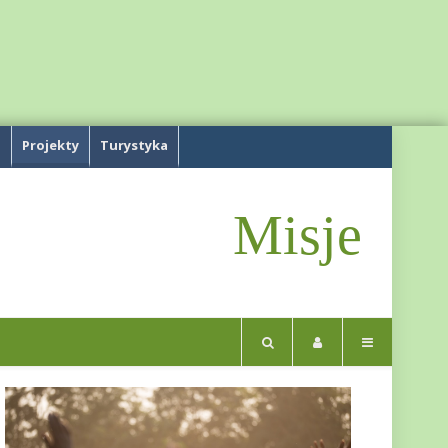
a
Projekty
Turystyka
Misje