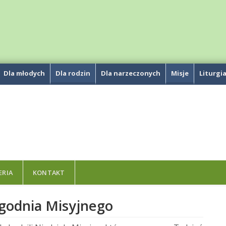
Dla młodych
Dla rodzin
Dla narzeczonych
Misje
Liturgi
ERIA
KONTAKT
ygodnia Misyjnego