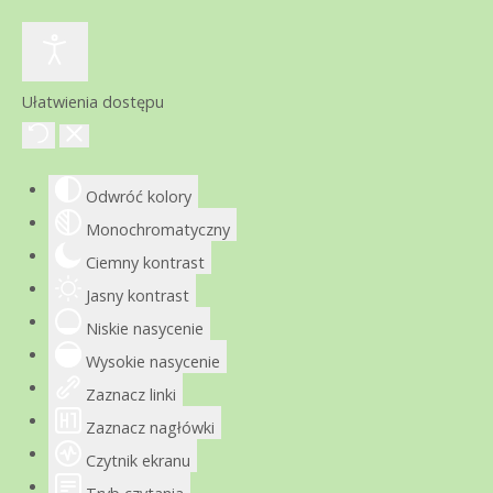
Ułatwienia dostępu
Odwróć kolory
Monochromatyczny
Ciemny kontrast
Jasny kontrast
Niskie nasycenie
Wysokie nasycenie
Zaznacz linki
Zaznacz nagłówki
Czytnik ekranu