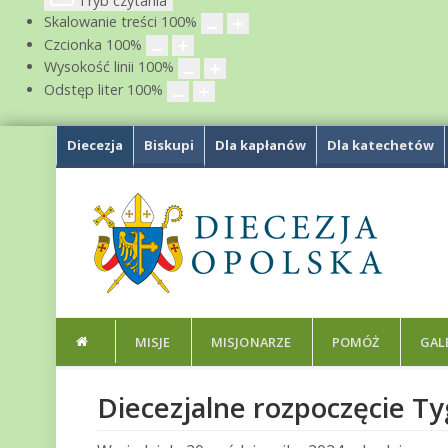
Tryb czytania
Skalowanie treści
100
%
Czcionka
100
%
Wysokość linii
100
%
Odstęp liter
100
%
Diecezja
Biskupi
Dla kapłanów
Dla katechetów
MISJE
MISJONARZE
POMÓŻ
GAL
Diecezjalne rozpoczęcie T