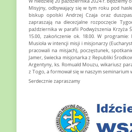
W niedzielę 20 października 2024 r. będziemy o
Misyjny, odbywający się w tym roku pod has
biskup opolski Andrzej Czaja oraz duszpas
zapraszają na diecezjalne rozpoczęcie Tygo
października w parafii Podwyższenia Krzyża Ś
15.00, zakończenie ok. 18.00. W programi
Musioła w intencji misji i misjonarzy (Eucharys
pracowali na misjach), poczęstunek, spotkan
Jamer, świecka misjonarka z Republiki Środkow
Argentyny, ks. Romuald Mouzu, wikariusz para
z Togo, a formował się w naszym seminarium 
Serdecznie zapraszamy