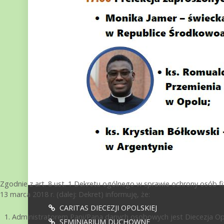
Zgodnie z art. 8 ust. 1 Dekretu ogólnego w sprawie ochrony osób 
13 marca 2018 r. (dalej: Dekret) informuję, że:
CARITAS DIECEZJI OPOLSKIEJ
Administratorem Pani/Pana danych osobowych jest Diecezja Opol
SEMINIARIUM DUCHOWNE