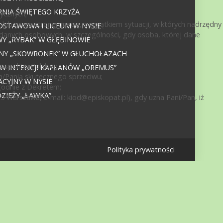
NIA ŚWIĘTEGO KRZYŻA
ycznych;
ub przez stronę trzecią, z wyjątkiem sytuacji, w których nadrzędny
DSTAWOWA I LICEUM W NYSIE
 danych osobowych, w szczególności, gdy osoba, której dane
 „RYBAK” W GŁĘBINOWIE
JNY „SKOWRONEK” W GŁUCHOŁAZACH
politej Polskiej;
 W INTENCJI KAPŁANÓW „OREMUS”
a/Panią skutecznego sprzeciwu;
CYJNY W NYSIE
godnie z Dekretem;
IEŻY „ŁAWKA”
15 Warszawa, e-mail:
kiod@episkopat.pl
), gdy uzna Pani/Pan, iż
Polityka prywatności