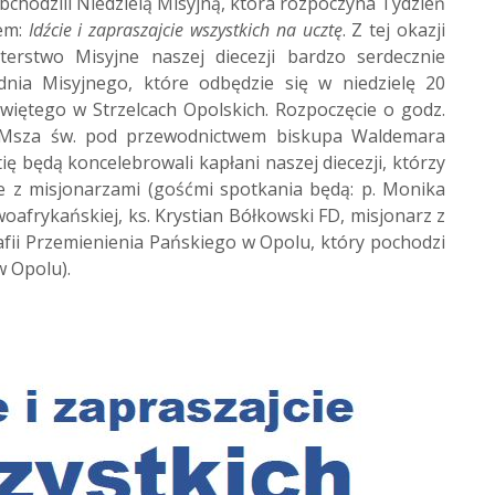
bchodzili Niedzielą Misyjną, która rozpoczyna Tydzień
łem:
Idźcie i zapraszajcie wszystkich na ucztę
. Z tej okazji
terstwo Misyjne naszej diecezji bardzo serdecznie
dnia Misyjnego, które odbędzie się w niedzielę 20
więtego w Strzelcach Opolskich. Rozpoczęcie o godz.
e: Msza św. pod przewodnictwem biskupa Waldemara
tię będą koncelebrowali kapłani naszej diecezji, którzy
ie z misjonarzami (gośćmi spotkania będą: p. Monika
oafrykańskiej, ks. Krystian Bółkowski FD, misjonarz z
fii Przemienienia Pańskiego w Opolu, który pochodzi
w Opolu).