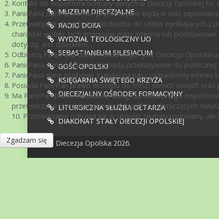
Kontakt do Inspektora ochrony danych w Diecezji Opolskiej to: te
MUZEUM DIECEZJALNE
Pani/Pana dane osobowe przetwarzane będą w celu zapewnienia
Przetwarzanie danych jest niezbędne do celów wynikających z pr
RADIO DOXA
charakter wobec tych interesów mają interesy lub podstawowe 
WYDZIAŁ TEOLOGICZNY UO
dotyczą, jest dzieckiem;
SEBASTIANEUM SILESIACUM
Odbiorcą Pani/Pana danych osobowych jest Diecezja Opolska or
Pani/Pana dane osobowe nie będą przekazywane do publicznej ko
GOŚĆ OPOLSKI
Pani/Pana dane osobowe z uwagi na nasz uzasadniony interes 
KSIĘGARNIA ŚWIĘTEGO KRZYŻA
Posiada Pani/Pan prawo dostępu do treści swoich danych oraz p
DIECEZJALNY OŚRODEK FORMACYJNY
Ma Pani/Pan prawo wniesienia skargi do Kościelnego Inspektora
przetwarzanie danych osobowych Pani/Pana dotyczących narusz
LITURGICZNA SŁUŻBA OŁTARZA
10. Przetwarzanie odbywa się w sposób zautomatyzowany, ale d
DIAKONAT STAŁY DIECEZJI OPOLSKIEJ
Zgadzam się
© Diecezja Opolska 2026.