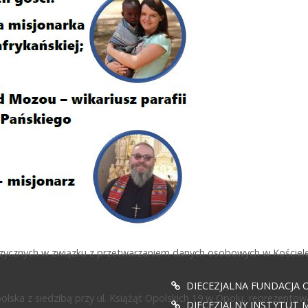
fizycznych w związku z przetwarzaniem danych osobowych w Kościele
DIECEZJALNA FUNDACJA 
ska z siedzibą przy ul. Książąt Opolskich 19 w Opolu, reprezentow
DIECEZJALNY INSTYTUT M