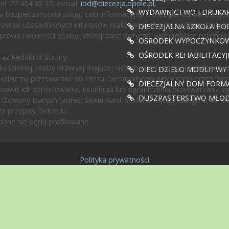
l. 77 454 38 37, e-mail:
iod@diecezja.opole.pl
;
WYDAWNICTWO I DRUKAR
 bezpieczeństwa usług, celu informacyjnym oraz pomiarów statyst
awnie uzasadnionych interesów realizowanych przez administratora l
DIECEZJALNA SZKOŁA PO
prawa i wolności osoby, której dane dotyczą, wymagające ochrony
OŚRODEK WYPOCZYNKOWY
OŚRODEK REHABILITACY
az Redaktor Strony.
ścielnej osoby prawnej mającej siedzibę poza terytorium Rzeczypos
DIEC. DZIEŁO MODLITWY
będziemy przetwarzać do czasu ewentualnego zgłoszenia przez Pan
DIECEZJALNY DOM FORMA
rawo ich sprostowania, usunięcia lub ograniczenia przetwarzania z
DUSZPASTERSTWO MŁODZ
 Ochrony Danych (adres: Skwer kard. Stefana Wyszyńskiego 6, 01-0
a przepisy Dekretu;
ane nie będą profilowane.
Polityka prywatności