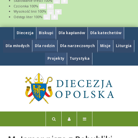
Skalowanie treści
100
%
Czcionka
100
%
Wysokość linii
100
%
Odstęp liter
100
%
Diecezja
Biskupi
Dla kapłanów
Dla katechetów
Dla młodych
Dla rodzin
Dla narzeczonych
Misje
Liturgia
Projekty
Turystyka