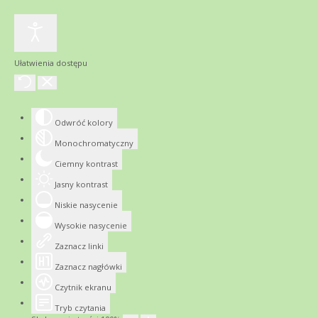
Ułatwienia dostępu
Odwróć kolory
Monochromatyczny
Ciemny kontrast
Jasny kontrast
Niskie nasycenie
Wysokie nasycenie
Zaznacz linki
Zaznacz nagłówki
Czytnik ekranu
Tryb czytania