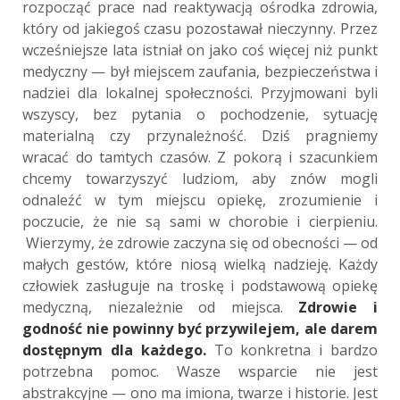
rozpocząć prace nad reaktywacją ośrodka zdrowia,
który od jakiegoś czasu pozostawał nieczynny. Przez
wcześniejsze lata istniał on jako coś więcej niż punkt
medyczny — był miejscem zaufania, bezpieczeństwa i
nadziei dla lokalnej społeczności. Przyjmowani byli
wszyscy, bez pytania o pochodzenie, sytuację
materialną czy przynależność. Dziś pragniemy
wracać do tamtych czasów. Z pokorą i szacunkiem
chcemy towarzyszyć ludziom, aby znów mogli
odnaleźć w tym miejscu opiekę, zrozumienie i
poczucie, że nie są sami w chorobie i cierpieniu.
Wierzymy, że zdrowie zaczyna się od obecności — od
małych gestów, które niosą wielką nadzieję. Każdy
człowiek zasługuje na troskę i podstawową opiekę
medyczną, niezależnie od miejsca.
Zdrowie i
godność nie powinny być przywilejem, ale darem
dostępnym dla każdego.
To konkretna i bardzo
potrzebna pomoc. Wasze wsparcie nie jest
abstrakcyjne — ono ma imiona, twarze i historie. Jest