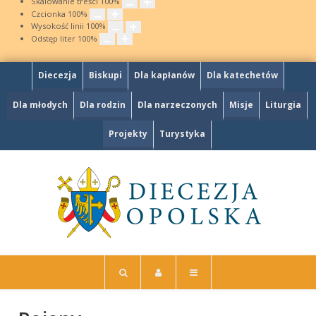
Skalowanie treści
100
%
Czcionka
100
%
Wysokość linii
100
%
Odstęp liter
100
%
Diecezja
Biskupi
Dla kapłanów
Dla katechetów
Dla młodych
Dla rodzin
Dla narzeczonych
Misje
Liturgia
Projekty
Turystyka