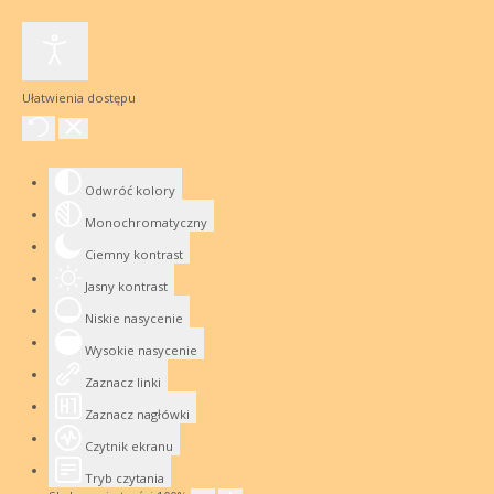
Ułatwienia dostępu
Odwróć kolory
Monochromatyczny
Ciemny kontrast
Jasny kontrast
Niskie nasycenie
Wysokie nasycenie
Zaznacz linki
Zaznacz nagłówki
Czytnik ekranu
Tryb czytania