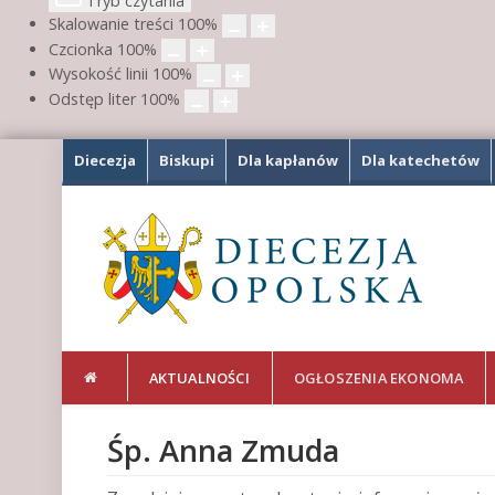
Tryb czytania
Skalowanie treści
100
%
Czcionka
100
%
Wysokość linii
100
%
Odstęp liter
100
%
Diecezja
Biskupi
Dla kapłanów
Dla katechetów
AKTUALNOŚCI
OGŁOSZENIA EKONOMA
Śp. Anna Zmuda