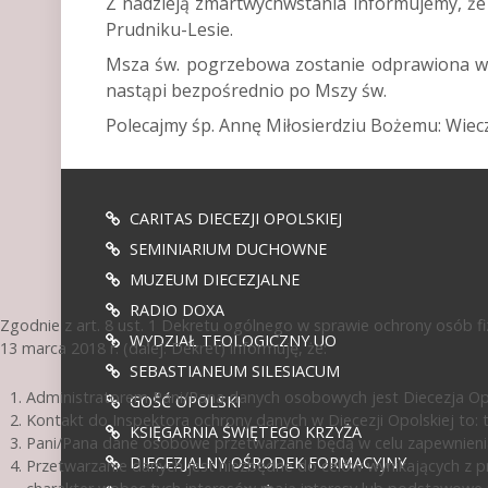
Z nadzieją zmartwychwstania informujemy, że
Prudniku-Lesie.
Msza św. pogrzebowa zostanie odprawiona w s
nastąpi bezpośrednio po Mszy św.
Polecajmy śp. Annę Miłosierdziu Bożemu: Wiecz
CARITAS DIECEZJI OPOLSKIEJ
SEMINIARIUM DUCHOWNE
MUZEUM DIECEZJALNE
RADIO DOXA
Zgodnie z art. 8 ust. 1 Dekretu ogólnego w sprawie ochrony osób 
WYDZIAŁ TEOLOGICZNY UO
13 marca 2018 r. (dalej: Dekret) informuję, że:
SEBASTIANEUM SILESIACUM
Administratorem Pani/Pana danych osobowych jest Diecezja Opol
GOŚĆ OPOLSKI
Kontakt do Inspektora ochrony danych w Diecezji Opolskiej to: te
KSIĘGARNIA ŚWIĘTEGO KRZYŻA
Pani/Pana dane osobowe przetwarzane będą w celu zapewnienia
DIECEZJALNY OŚRODEK FORMACYJNY
Przetwarzanie danych jest niezbędne do celów wynikających z pr