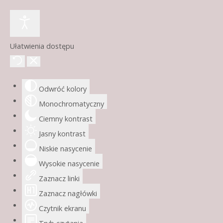
Ułatwienia dostępu
Odwróć kolory
Monochromatyczny
Ciemny kontrast
Jasny kontrast
Niskie nasycenie
Wysokie nasycenie
Zaznacz linki
Zaznacz nagłówki
Czytnik ekranu