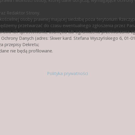
prawa i wolności osoby, której dane dotyczą, wymagające ochrony
az Redaktor Strony.
ścielnej osoby prawnej mającej siedzibę poza terytorium Rzeczypos
będziemy przetwarzać do czasu ewentualnego zgłoszenia przez Pan
rawo ich sprostowania, usunięcia lub ograniczenia przetwarzania z
 Ochrony Danych (adres: Skwer kard. Stefana Wyszyńskiego 6, 01-0
a przepisy Dekretu;
ane nie będą profilowane.
Polityka prywatności