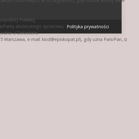
 danych osobowych, w szczególności, gdy osoba, której dane
politej Polskiej;
a/Panią skutecznego sprzeciwu;
Polityka prywatności
godnie z Dekretem;
15 Warszawa, e-mail:
kiod@episkopat.pl
), gdy uzna Pani/Pan, iż