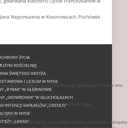
M, gwardiana klasztoru Ojców Franciszkanów w
św. Jana Nepomucena w Kosorowicach. Pochówek
OCHRONY ŻYCIA
UZYKI KOŚCIELNEJ
NIA ŚWIĘTEGO KRZYŻA
DSTAWOWA I LICEUM W NYSIE
 katolickim wydanym przez Konferencję Episkopatu Polski w dniu
 „RYBAK” W GŁĘBINOWIE
JNY „SKOWRONEK” W GŁUCHOŁAZACH
ana przez Biskupa Diecezjalnego Andrzeja Czaję;
 W INTENCJI KAPŁANÓW „OREMUS”
CYJNY W NYSIE
ycznych;
IEŻY „ŁAWKA”
ub przez stronę trzecią, z wyjątkiem sytuacji, w których nadrzędny