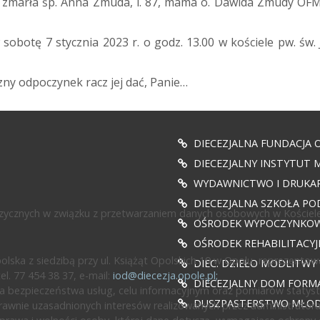
 zmarła śp. Anna Zmuda, l. 87, mama o. Dawida Zmudy OF
obotę 7 stycznia 2023 r. o godz. 13.00 w kościele pw. 
ny odpoczynek racz jej dać, Panie…
DIECEZJALNA FUNDACJA 
DIECEZJALNY INSTYTUT M
WYDAWNICTWO I DRUKAR
DIECEZJALNA SZKOŁA PO
fizycznych w związku z przetwarzaniem danych osobowych w Kościele
OŚRODEK WYPOCZYNKOWY
OŚRODEK REHABILITACY
ska z siedzibą przy ul. Książąt Opolskich 19 w Opolu, reprezentow
DIEC. DZIEŁO MODLITWY
l. 77 454 38 37, e-mail:
iod@diecezja.opole.pl
;
DIECEZJALNY DOM FORMA
 bezpieczeństwa usług, celu informacyjnym oraz pomiarów statyst
DUSZPASTERSTWO MŁODZ
awnie uzasadnionych interesów realizowanych przez administratora l