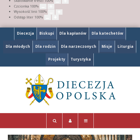
Skalowanie treści
100
%
Czcionka
100
%
Wysokość linii
100
%
Odstęp liter
100
%
Diecezja
Biskupi
Dla kapłanów
Dla katechetów
Dla młodych
Dla rodzin
Dla narzeczonych
Misje
Liturgia
Projekty
Turystyka