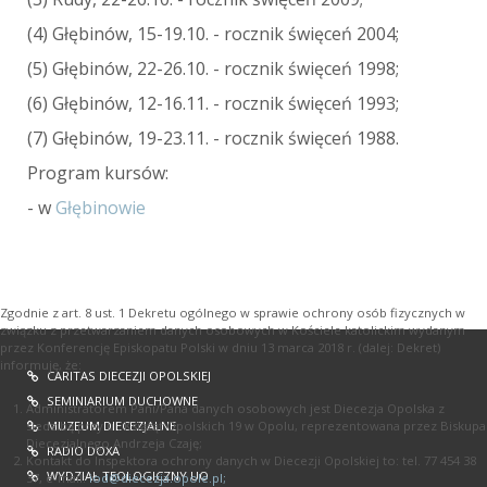
(4) Głębinów, 15-19.10. - rocznik święceń 2004;
(5) Głębinów, 22-26.10. - rocznik święceń 1998;
(6) Głębinów, 12-16.11. - rocznik święceń 1993;
(7) Głębinów, 19-23.11. - rocznik święceń 1988.
Program kursów:
- w
Głębinowie
Zgodnie z art. 8 ust. 1 Dekretu ogólnego w sprawie ochrony osób fizycznych w
związku z przetwarzaniem danych osobowych w Kościele katolickim wydanym
przez Konferencję Episkopatu Polski w dniu 13 marca 2018 r. (dalej: Dekret)
informuję, że:
CARITAS DIECEZJI OPOLSKIEJ
SEMINIARIUM DUCHOWNE
Administratorem Pani/Pana danych osobowych jest Diecezja Opolska z
MUZEUM DIECEZJALNE
siedzibą przy ul. Książąt Opolskich 19 w Opolu, reprezentowana przez Biskupa
Diecezjalnego Andrzeja Czaję;
RADIO DOXA
Kontakt do Inspektora ochrony danych w Diecezji Opolskiej to: tel. 77 454 38
WYDZIAŁ TEOLOGICZNY UO
37, e-mail:
iod@diecezja.opole.pl
;