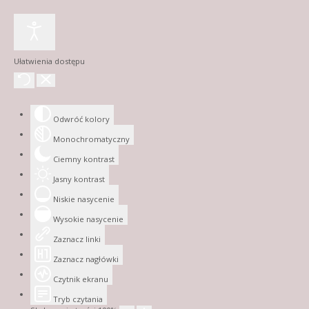
Ułatwienia dostępu
Odwróć kolory
Monochromatyczny
Ciemny kontrast
Jasny kontrast
Niskie nasycenie
Wysokie nasycenie
Zaznacz linki
Zaznacz nagłówki
Czytnik ekranu
Tryb czytania