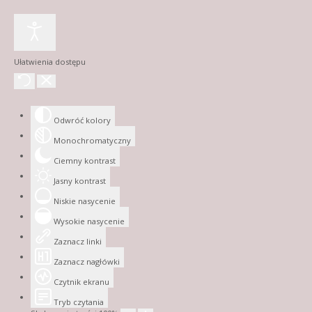
Ułatwienia dostępu
Odwróć kolory
Monochromatyczny
Ciemny kontrast
Jasny kontrast
Niskie nasycenie
Wysokie nasycenie
Zaznacz linki
Zaznacz nagłówki
Czytnik ekranu
Tryb czytania