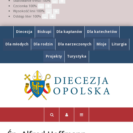
Skalowanie treści
100
%
Czcionka
100
%
Wysokość linii
100
%
Odstęp liter
100
%
Diecezja
Biskupi
Dla kapłanów
Dla katechetów
Dla młodych
Dla rodzin
Dla narzeczonych
Misje
Liturgia
Projekty
Turystyka