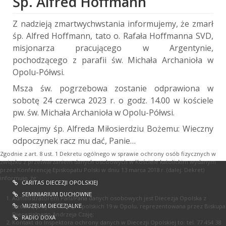
Śp. Alfred Hoffmann
Z nadzieją zmartwychwstania informujemy, że zmarł
śp. Alfred Hoffmann, tato o. Rafała Hoffmanna SVD,
misjonarza pracującego w Argentynie,
pochodzącego z parafii św. Michała Archanioła w
Opolu-Półwsi.
Msza św. pogrzebowa zostanie odprawiona w
sobotę 24 czerwca 2023 r. o godz. 14.00 w kościele
pw. św. Michała Archanioła w Opolu-Półwsi.
Polecajmy śp. Alfreda Miłosierdziu Bożemu: Wieczny
odpoczynek racz mu dać, Panie…
Zgodnie z art. 8 ust. 1 Dekretu ogólnego w sprawie ochrony osób fizycznych w
związku z przetwarzaniem danych osobowych w Kościele katolickim wydanym
przez Konferencję Episkopatu Polski w dniu 13 marca 2018 r. (dalej: Dekret)
informuję, że:
CARITAS DIECEZJI OPOLSKIEJ
SEMINIARIUM DUCHOWNE
Administratorem Pani/Pana danych osobowych jest Diecezja Opolska z
MUZEUM DIECEZJALNE
siedzibą przy ul. Książąt Opolskich 19 w Opolu, reprezentowana przez Biskupa
Diecezjalnego Andrzeja Czaję;
RADIO DOXA
Kontakt do Inspektora ochrony danych w Diecezji Opolskiej to: tel. 77 454 38