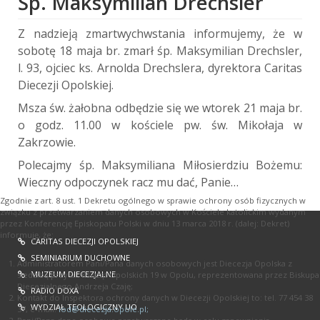
Śp. Maksymilian Drechsler
Z nadzieją zmartwychwstania informujemy, że w
sobotę 18 maja br. zmarł śp. Maksymilian Drechsler,
l. 93, ojciec ks. Arnolda Drechslera, dyrektora Caritas
Diecezji Opolskiej.
Msza św. żałobna odbędzie się we wtorek 21 maja br.
o godz. 11.00 w kościele pw. św. Mikołaja w
Zakrzowie.
Polecajmy śp. Maksymiliana Miłosierdziu Bożemu:
Wieczny odpoczynek racz mu dać, Panie…
Zgodnie z art. 8 ust. 1 Dekretu ogólnego w sprawie ochrony osób fizycznych w
związku z przetwarzaniem danych osobowych w Kościele katolickim wydanym
przez Konferencję Episkopatu Polski w dniu 13 marca 2018 r. (dalej: Dekret)
informuję, że:
CARITAS DIECEZJI OPOLSKIEJ
SEMINIARIUM DUCHOWNE
Administratorem Pani/Pana danych osobowych jest Diecezja Opolska z
MUZEUM DIECEZJALNE
siedzibą przy ul. Książąt Opolskich 19 w Opolu, reprezentowana przez Biskupa
Diecezjalnego Andrzeja Czaję;
RADIO DOXA
Kontakt do Inspektora ochrony danych w Diecezji Opolskiej to: tel. 77 454 38
WYDZIAŁ TEOLOGICZNY UO
37, e-mail:
iod@diecezja.opole.pl
;