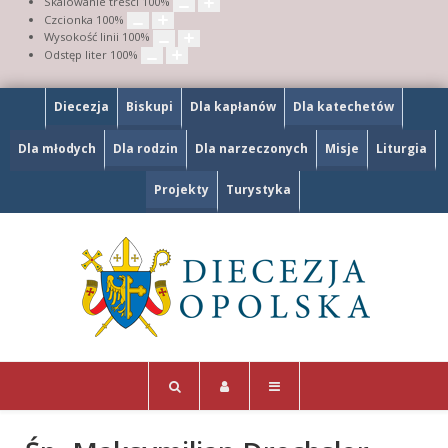
Skalowanie treści
100
%
Czcionka
100
%
Wysokość linii
100
%
Odstęp liter
100
%
Diecezja
Biskupi
Dla kapłanów
Dla katechetów
Dla młodych
Dla rodzin
Dla narzeczonych
Misje
Liturgia
Projekty
Turystyka