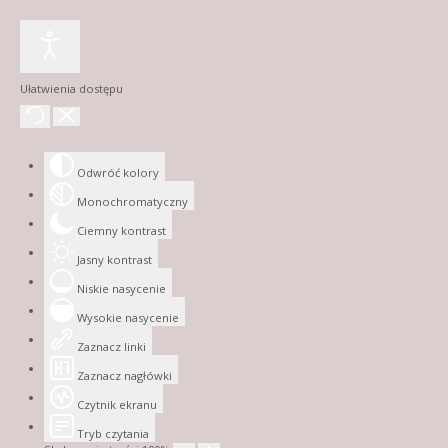
Ułatwienia dostępu
Odwróć kolory
Monochromatyczny
Ciemny kontrast
Jasny kontrast
Niskie nasycenie
Wysokie nasycenie
Zaznacz linki
Zaznacz nagłówki
Czytnik ekranu
Tryb czytania