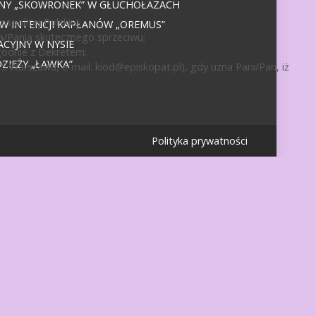
JNY „SKOWRONEK” W GŁUCHOŁAZACH
politej Polskiej;
 W INTENCJI KAPŁANÓW „OREMUS”
a/Panią skutecznego sprzeciwu;
CYJNY W NYSIE
godnie z Dekretem;
IEŻY „ŁAWKA”
15 Warszawa, e-mail:
kiod@episkopat.pl
), gdy uzna Pani/Pan, iż
Polityka prywatności