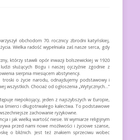
arzyszył obchodom 70. rocznicy zbrodni katyńskiej,
ycia. Wielka radość wypełniała zaś nasze serca, gdy
y, którzy stawili opór inwazji bolszewickiej w 1920
ludzi służących Bogu i naszej ojczyźnie zgodnie z
owienia sierpnia miesiącem abstynencji.
ej troski o życie narodu, odnajdujemy podstawowy i
wej wszystkich. Chociaż od ogłoszenia „Wytycznych…”
ępuje niepokojący, jeden z najszybszych w Europie,
yna śmierci i długotrwałego kalectwa. To podstawowe
owszechniejsze zachowanie ryzykowne.
ja i jak wielką wartość niesie. W wymiarze religijnym
ywa przed nami nowe możliwości i życiowe szanse,
skę o bliźnich. Jest też znakiem sprzeciwu wobec