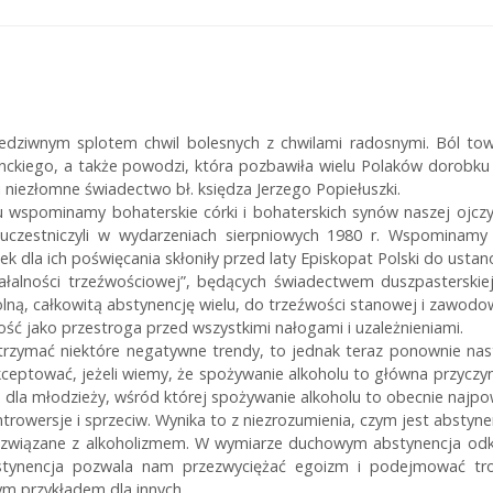
rzedziwnym splotem chwil bolesnych z chwilami radosnymi. Ból tow
ckiego, a także powodzi, która pozbawiła wielu Polaków dorobku ż
iezłomne świadectwo bł. księdza Jerzego Popiełuszki.
u wspominamy bohaterskie córki i bohaterskich synów naszej ojczyzn
uczestniczyli w wydarzeniach sierpniowych 1980 r. Wspominamy 
k dla ich poświęcania skłoniły przed laty Episkopat Polski do ustan
iałalności trzeźwościowej”, będących świadectwem duszpasterski
ną, całkowitą abstynencję wielu, do trzeźwości stanowej i zawodo
ość jako przestroga przed wszystkimi nałogami i uzależnieniami.
trzymać niektóre negatywne trendy, to jednak teraz ponownie nast
akceptować, jeżeli wiemy, że spożywanie alkoholu to główna przycz
 dla młodzieży, wśród której spożywanie alkoholu to obecnie najp
owersje i sprzeciw. Wynika to z niezrozumienia, czym jest abstynenc
 związane z alkoholizmem. W wymiarze duchowym abstynencja odkr
bstynencja pozwala nam przezwyciężać egoizm i podejmować tro
ym przykładem dla innych.