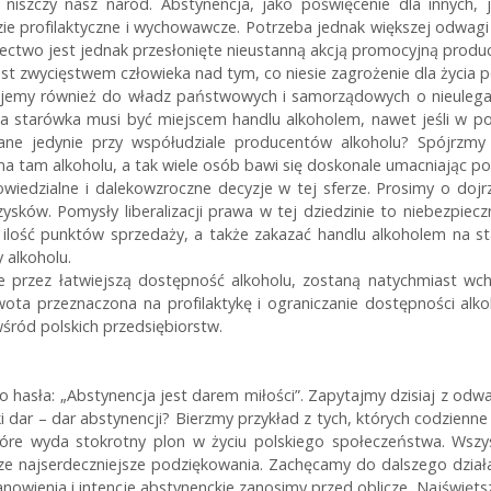
niszczy nasz naród. Abstynencja, jako poświęcenie dla innych
ie profilaktyczne i wychowawcze. Potrzeba jednak większej odwag
dectwo jest jednak przesłonięte nieustanną akcją promocyjną produc
t zwycięstwem człowieka nad tym, co niesie zagrożenie dla życia p
jemy również do władz państwowych i samorządowych o nieulegani
ka starówka musi być miejscem handlu alkoholem, nawet jeśli w pobl
ne jedynie przy współudziale producentów alkoholu? Spójrzmy dz
e ma tam alkoholu, a tak wiele osób bawi się doskonale umacniając 
wiedzialne i dalekowzroczne decyzje w tej sferze. Prosimy o dojr
ysków. Pomysły liberalizacji prawa w tej dziedzinie to niebezpie
 ilość punktów sprzedaży, a także zakazać handlu alkoholem na s
 alkoholu.
e przez łatwiejszą dostępność alkoholu, zostaną natychmiast wch
a przeznaczona na profilaktykę i ograniczanie dostępności alkoh
wśród polskich przedsiębiorstw.
asła: „Abstynencja jest darem miłości”. Zapytajmy dzisiaj z odw
lki dar – dar abstynencji? Bierzmy przykład z tych, których codzien
óre wyda stokrotny plon w życiu polskiego społeczeństwa. Wszys
e najserdeczniejsze podziękowania. Zachęcamy do dalszego dział
nowienia i intencje abstynenckie zanosimy przed oblicze Najświętsz