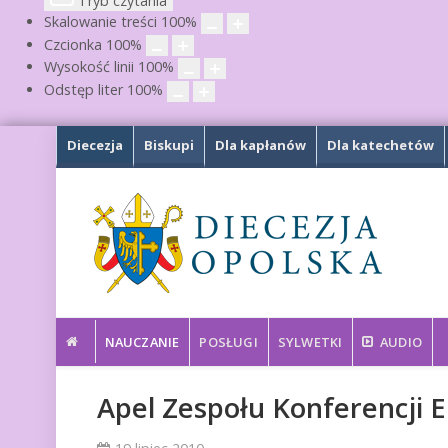
Tryb czytania
Skalowanie treści
100
%
Czcionka
100
%
Wysokość linii
100
%
Odstęp liter
100
%
Diecezja
Biskupi
Dla kapłanów
Dla katechetów
NAUCZANIE
POSŁUGI
SYLWETKI
AUDIO
Apel Zespołu Konferencji E