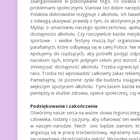
zaangażowanie w pokonywanie tego, co osłabia i 
problemami społecznymi. Stanowi też dobre narzędz
Polaków dobrowolnie rezygnuje z alkoholu. Ich świa
z odwagą ukazywać prawdę o tym, że abstynencja jes
Myśląc o umacnianiu naszego społeczeństwa, apelu
dostępności alkoholu. Czy rzeczywiście każda miejs
sportowe i wielkie festyny muszą być organizowa
parafialnych, które odbywają się w całej Polsce. Ni
Apelujemy do rządzących, aby potrafili podjąć odpo
naciskom tych, których jedynym celem jest wzrost z
zmniejszać dostępność alkoholu. Trzeba ograniczyć
rano. Trzeba też wprowadzić całkowity zakaz reklamy
Pamiętajmy, że pozorne zyski dla budżetu osiągan
większym spożyciem alkoholu. Tymczasem każda kwot
pieniędzy w służbie zdrowia, opiece społecznej, czy 
Podziękowanie i zakończenie
Otwórzmy nasze serca na ważne słowa tegorocznego h
człowieka, rodziny i ojczyzny, aby ofiarować ten wie
w naszym narodzie. Niech ono będzie ziarnem, kt
angażują się w pracę trzeźwościową, wyrażamy nasz
się prawdziwa chrześcijańska miłość. Wszystkie posta