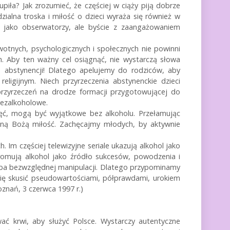
upiła? Jak zrozumieć, że częściej w ciąży piją dobrze
alna troska i miłość o dzieci wyraża się również w
nie jako obserwatorzy, ale byście z zaangażowaniem
wotnych, psychologicznych i społecznych nie powinni
 Aby ten ważny cel osiągnąć, nie wystarczą słowa
a abstynencji! Dlatego apelujemy do rodziców, aby
eligijnym. Niech przyrzeczenia abstynenckie dzieci
przyrzeczeń na drodze formacji przygotowującej do
bezalkoholowe.
ęć, mogą być wyjątkowe bez alkoholu. Przełamując
zoną Bożą miłość. Zachęcajmy młodych, by aktywnie
m częściej telewizyjne seriale ukazują alkohol jako
romują alkohol jako źródło sukcesów, powodzenia i
róba bezwzględnej manipulacji. Dlatego przypominamy
e się skusić pseudowartościami, półprawdami, urokiem
znań, 3 czerwca 1997 r.)
ać krwi, aby służyć Polsce. Wystarczy autentyczne