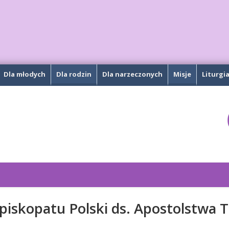
Dla młodych
Dla rodzin
Dla narzeczonych
Misje
Liturgi
piskopatu Polski ds. Apostolstwa T