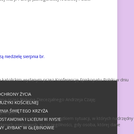
niedzielę sierpnia br.
 katolickim wydanym przez Konferencję Episkopatu Polski w dniu
OCHRONY ŻYCIA
ana przez Biskupa Diecezjalnego Andrzeja Czaję;
UZYKI KOŚCIELNEJ
NIA ŚWIĘTEGO KRZYŻA
ycznych;
ub przez stronę trzecią, z wyjątkiem sytuacji, w których nadrzędny
DSTAWOWA I LICEUM W NYSIE
 danych osobowych, w szczególności, gdy osoba, której dane
 „RYBAK” W GŁĘBINOWIE