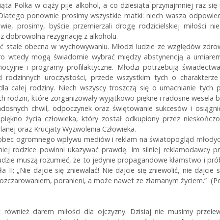
ta Polka w ciąży pije alkohol, a co dziesiąta przynajmniej raz się 
latego ponownie prosimy wszystkie matki: niech wasza odpowiedzi
owie, prosimy, byście przemierzali drogę rodzicielskiej miłości 
z dobrowolną rezygnację z alkoholu.
być stale obecna w wychowywaniu. Młodzi ludzie ze względów zdro
iero wtedy mogą świadomie wybrać między abstynencją a umiarem.
omocyjne i programy profilaktyczne. Młodzi potrzebują świadectw
rodzinnych uroczystości, przede wszystkim tych o charakterze r
la całej rodziny. Niech wszyscy troszczą się o umacnianie tych 
ch rodzin, które zorganizowały wyjątkowo piękne i radosne wesela 
dosnych chwil, odpoczynek oraz świętowanie sukcesów i osiągni
piękno życia człowieka, który został odkupiony przez nieskońc
alanej oraz Krucjaty Wyzwolenia Człowieka.
bec ogromnego wpływu mediów i reklam na światopogląd młodych. I
iej rodzice powinni ukazywać prawdę. Im silniej reklamodawcy p
 ludzie muszą rozumieć, że to jedynie propagandowe kłamstwo i p
I: „Nie dajcie się zniewalać! Nie dajcie się zniewolić, nie dajci
 rozczarowaniem, poranieni, a może nawet ze złamanym życiem.” (Po
również darem miłości dla ojczyzny. Dzisiaj nie musimy przelew