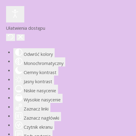
Ułatwienia dostępu
Odwróć kolory
Monochromatyczny
Ciemny kontrast
Jasny kontrast
Niskie nasycenie
Wysokie nasycenie
Zaznacz linki
Zaznacz nagłówki
Czytnik ekranu