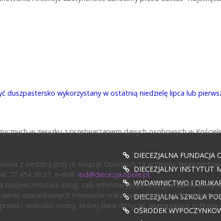
szpastersko wykorzystany w ostatnią niedzielę lipca lub pierwszą 
fizycznych w związku z przetwarzaniem danych osobowych w Kościele
DIECEZJALNA FUNDACJA 
ska z siedzibą przy ul. Książąt Opolskich 19 w Opolu, reprezentow
DIECEZJALNY INSTYTUT M
l. 77 454 38 37, e-mail:
iod@diecezja.opole.pl
;
WYDAWNICTWO I DRUKAR
 bezpieczeństwa usług, celu informacyjnym oraz pomiarów statyst
awnie uzasadnionych interesów realizowanych przez administratora l
DIECEZJALNA SZKOŁA PO
prawa i wolności osoby, której dane dotyczą, wymagające ochrony
OŚRODEK WYPOCZYNKOWY