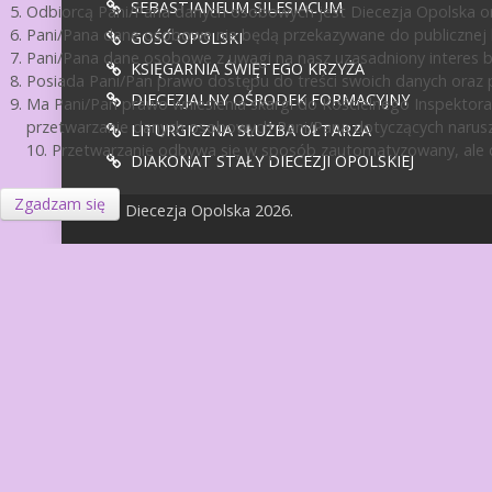
SEBASTIANEUM SILESIACUM
Odbiorcą Pani/Pana danych osobowych jest Diecezja Opolska or
Pani/Pana dane osobowe nie będą przekazywane do publicznej ko
GOŚĆ OPOLSKI
Pani/Pana dane osobowe z uwagi na nasz uzasadniony interes 
KSIĘGARNIA ŚWIĘTEGO KRZYŻA
Posiada Pani/Pan prawo dostępu do treści swoich danych oraz p
DIECEZJALNY OŚRODEK FORMACYJNY
Ma Pani/Pan prawo wniesienia skargi do Kościelnego Inspektora
przetwarzanie danych osobowych Pani/Pana dotyczących narusz
LITURGICZNA SŁUŻBA OŁTARZA
10. Przetwarzanie odbywa się w sposób zautomatyzowany, ale d
DIAKONAT STAŁY DIECEZJI OPOLSKIEJ
Zgadzam się
© Diecezja Opolska 2026.