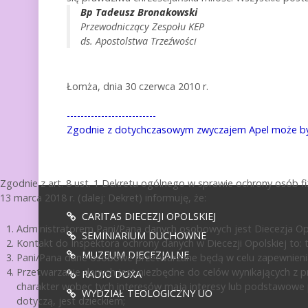
Bp Tadeusz Bronakowski
Przewodniczący Zespołu KEP
ds. Apostolstwa Trzeźwości
Łomża, dnia 30 czerwca 2010 r.
--------------------------
Zgodnie z dotychczasowym zwyczajem Apel może być du
Zgodnie z art. 8 ust. 1 Dekretu ogólnego w sprawie ochrony osób 
13 marca 2018 r. (dalej: Dekret) informuję, że:
CARITAS DIECEZJI OPOLSKIEJ
Administratorem Pani/Pana danych osobowych jest Diecezja Opol
SEMINIARIUM DUCHOWNE
Kontakt do Inspektora ochrony danych w Diecezji Opolskiej to: te
MUZEUM DIECEZJALNE
Pani/Pana dane osobowe przetwarzane będą w celu zapewnienia
Przetwarzanie danych jest niezbędne do celów wynikających z pr
RADIO DOXA
charakter wobec tych interesów mają interesy lub podstawowe 
WYDZIAŁ TEOLOGICZNY UO
dotyczą, jest dzieckiem;