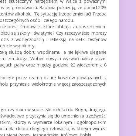
, jest skutecznym narzędziem w walce z poważnymi
i w jej promowaniu. Badania pokazują, że ponad 20%
entów alkoholu. Tę sytuację trzeba zmieniać! Trzeba
oszczególnych osób i całego narodu.
e presji środowisk, które lobbują za poszerzeniem
iżu są szkoły i świątynie? Czy rzeczywiście imprezy
iś z wdzięcznością i refleksją na setki festynów
poczucie wspólnoty.
załą służbę dobru wspólnemu, a nie lękliwe uleganie
czna i zła droga. Wobec nowych wyzwań należy raczej
tacjach paliw oraz między godziną 22 wieczorem a 8
łonięte przez czarną dziurę kosztów powiązanych z
olu przyniesie wielokrotnie więcej zaoszczędzonych
agą: czy mam w sobie tyle miłości do Boga, drugiego
ne świadectwo przyczynia się do umocnienia trzeźwości
tkim, którzy w wymiarze lokalnym i ogólnopolskim
ania dla dobra drugiego człowieka, w którym wyraża
ej Maryi Panny, Jasnogórskiej Królowej Polski.