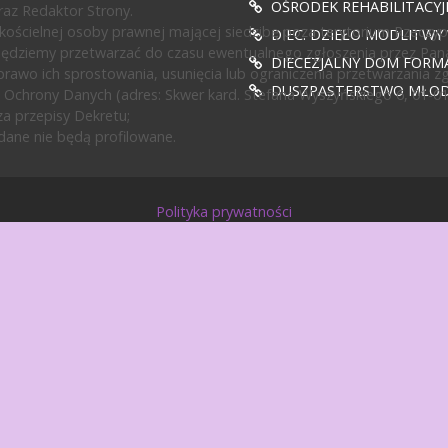
OŚRODEK REHABILITACY
az Redaktor Strony.
ścielnej osoby prawnej mającej siedzibę poza terytorium Rzeczypos
DIEC. DZIEŁO MODLITWY
będziemy przetwarzać do czasu ewentualnego zgłoszenia przez Pan
DIECEZJALNY DOM FORMA
rawo ich sprostowania, usunięcia lub ograniczenia przetwarzania z
DUSZPASTERSTWO MŁODZ
 Ochrony Danych (adres: Skwer kard. Stefana Wyszyńskiego 6, 01-0
a przepisy Dekretu;
ane nie będą profilowane.
Polityka prywatności