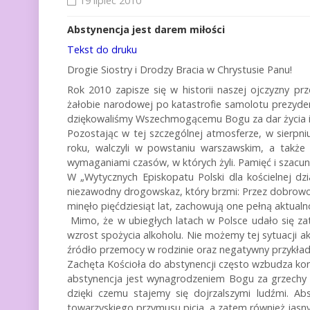
19 lipiec 2010
Abstynencja jest darem miłości
Tekst do druku
Drogie Siostry i Drodzy Bracia w Chrystusie Panu!
Rok 2010 zapisze się w historii naszej ojczyzny p
żałobie narodowej po katastrofie samolotu prezyden
dziękowaliśmy Wszechmogącemu Bogu za dar życia i n
Pozostając w tej szczególnej atmosferze, w sierpni
roku, walczyli w powstaniu warszawskim, a także 
wymaganiami czasów, w których żyli. Pamięć i szacune
W „Wytycznych Episkopatu Polski dla kościelnej dz
niezawodny drogowskaz, który brzmi: Przez dobrowol
minęło pięćdziesiąt lat, zachowują one pełną aktualn
Mimo, że w ubiegłych latach w Polsce udało się za
wzrost spożycia alkoholu. Nie możemy tej sytuacji 
źródło przemocy w rodzinie oraz negatywny przykład
Zachęta Kościoła do abstynencji często wzbudza kontr
abstynencja jest wynagrodzeniem Bogu za grzechy
dzięki czemu stajemy się dojrzalszymi ludźmi. A
towarzyskiego przymusu picia, a zatem również jasn