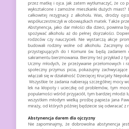
przez matkę i ojca. Jak zatem wytłumaczyć, że co pią
wykształcone i zamożne mieszkanki dużych miast? D
całkowitej rezygnacji z alkoholu. Was, drodzy ojc
współuczestniczyli w obowiązkach matek. Także prze
Abstynencja, jako dar miłości dla dzieci, powinna 
spożywać alkoholu aż do pełnej dojrzałości. Dop
rodziców czy nauczycieli. Nie wystarczą akcje pr
budowali rodziny wolne od alkoholu. Zacznijmy od 
przystępujących do I Komunii św. będą zadaniem d
sakramentu bierzmowania. Bierzmy też przykład z ty
Uczmy młodych, że przeżywanie przełomowych i ra
społeczny przymus picia, pokazujmy zachwycające 
włączali się w działalność Dziecięcej Krucjaty Niepok
Wszystkie te zadania nabierają szczególnej mocy wo
lek na kłopoty i ucieczkę od problemów, tym mocn
popularności wśród przyjaciół, tym bardziej młodzi
wszystkim młodym wielką prośbę papieża Jana Pawła I
miraży, od których później będziecie się odwracać z
Abstynencja darem dla ojczyzny
Nie zapominajmy, że dobrowolna abstynencja jest 