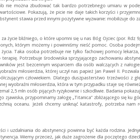
sób nie można zbudować tak bardzo potrzebnego umiaru w podejś
artościowe. Pokazują, że picie nie daje takich korzyści i przyjemno
bstynent stawia przed innymi pozytywne wyzwanie: mobilizuje do z
a życie bliźniego, o które upomni się u nas Bóg Ojciec (por. Rdz 9
nionych, którym możemy i powinniśmy nieść pomoc. Osoba podejmu
 życia. Taka osoba potrzebuje nie tylko fachowej pomocy lekarza
terapię. Potrzebuje środowiska sprzyjającego zachowaniu abstyn
acowników jest bezcennym wsparciem dla osób walczących z nałog
 wyobraźni miłosierdzia, której uczył nas papież Jan Paweł II. Poz
współczującym człowiekiem. Dlatego duszpasterstwo trzeźwości z g
nej wyobraźni miłosierdzia, która w tym przypadku staje się równie
emal 2,5 mln osób pijących ryzykownie i szkodliwie. Badania pokaz
 zjawiska, przypominamy załogę „Titanica” zbliżającego się ku górz
zchnią oceanu. Jeżeli chcemy uniknąć katastrofy, potrzeba nam
 i uzdalniania do abstynencji powinna być każda rodzina. Jedny
tynencja. Wiemy przecież, jak duże zagrożenie dla poczętego dziec