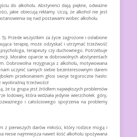
ciu do alkoholu. Abstynenci dają piękne, odważne
ści, jakie obiecują reklamy. Uczą, że alkohol nie jest
astanowienia się nad postawami wobec alkoholu.
, 5). Przede wszystkim za życie zagrożone i osłabione
jąca terapię, może odzyskać i utrzymać trzeźwość
, psychologa, terapeuty czy duchownego. Potrzebuje
encji. Moralne oparcie w dobrowolnych abstynentach
iem. Dobrowolna rezygnacja z alkoholu, motywowana
wala nam uczynić samych siebie bezinteresownym darem
łębokim przekonaniem głosi swoje tegoroczne hasło:
ż wyobraźnią trzeźwości!
ują, że ta grupa jest źródłem największych problemów
e lodowej, która widziała jedynie wierzchołek góry,
 rozważnego i całościowego spojrzenia na problemy
m z pierwszych darów miłości, który rodzice mogą i
ka niesie najmniejsza nawet ilość alkoholu spożywana