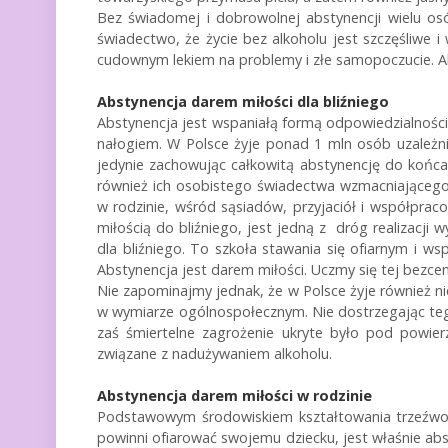
Bez świadomej i dobrowolnej abstynencji wielu o
świadectwo, że życie bez alkoholu jest szczęśliwe i w
cudownym lekiem na problemy i złe samopoczucie. A
Abstynencja darem miłości dla bliźniego
Abstynencja jest wspaniałą formą odpowiedzialności z
nałogiem. W Polsce żyje ponad 1 mln osób uzależ
jedynie zachowując całkowitą abstynencję do końca
również ich osobistego świadectwa wzmacniającego 
w rodzinie, wśród sąsiadów, przyjaciół i współpr
miłością do bliźniego, jest jedną z dróg realizacji
dla bliźniego. To szkoła stawania się ofiarnym i 
Abstynencja jest darem miłości. Uczmy się tej bezcen
Nie zapominajmy jednak, że w Polsce żyje również ni
w wymiarze ogólnospołecznym. Nie dostrzegając tego
zaś śmiertelne zagrożenie ukryte było pod powier
związane z nadużywaniem alkoholu.
Abstynencja darem miłości w rodzinie
Podstawowym środowiskiem kształtowania trzeźwości
powinni ofiarować swojemu dziecku, jest właśnie abs