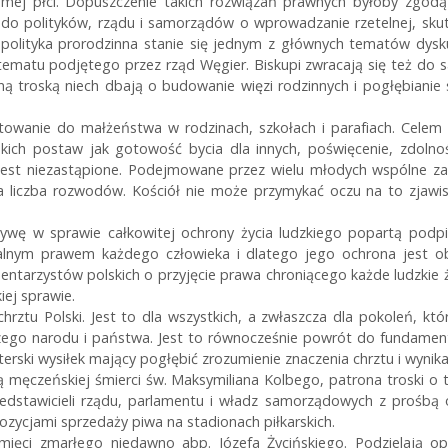
mej płci. Dopuszczenie takich rozwiązań prawnych byłoby zgodą 
 do polityków, rządu i samorządów o wprowadzanie rzetelnej, skute
 polityka prorodzinna stanie się jednym z głównych tematów dysku
tematu podjętego przez rząd Węgier. Biskupi zwracają się też do s
ną troską niech dbają o budowanie więzi rodzinnych i pogłębianie 
towanie do małżeństwa w rodzinach, szkołach i parafiach. Celem 
akich postaw jak gotowość bycia dla innych, poświęcenie, zdoln
 jest niezastąpione. Podejmowane przez wielu młodych wspólne za
 liczba rozwodów. Kościół nie może przymykać oczu na to zjawis
tywę w sprawie całkowitej ochrony życia ludzkiego popartą podpi
walnym prawem każdego człowieka i dlatego jego ochrona jest o
mentarzystów polskich o przyjęcie prawa chroniącego każde ludzkie 
iej sprawie.
hrztu Polski. Jest to dla wszystkich, a zwłaszcza dla pokoleń, kt
szego narodu i państwa. Jest to równocześnie powrót do fundament
sterski wysiłek mający pogłębić zrozumienie znaczenia chrztu i wynik
ą męczeńskiej śmierci św. Maksymiliana Kolbego, patrona troski o 
rzedstawicieli rządu, parlamentu i władz samorządowych z prośbą
pozycjami sprzedaży piwa na stadionach piłkarskich.
amięci zmarłego niedawno abp. Józefa Życińskiego. Podzielają op