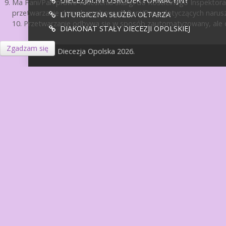
DIECEZJALNY OŚRODEK FORMACYJNY
Ma Pani/Pan prawo wniesienia skargi do Kościelnego Inspektora
przetwarzanie danych osobowych Pani/Pana dotyczących narusz
LITURGICZNA SŁUŻBA OŁTARZA
10. Przetwarzanie odbywa się w sposób zautomatyzowany, ale d
DIAKONAT STAŁY DIECEZJI OPOLSKIEJ
Zgadzam się
© Diecezja Opolska 2026.