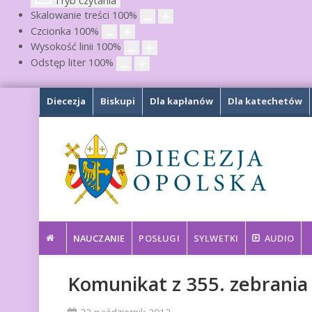
Tryb czytania
Skalowanie treści
100
%
Czcionka
100
%
Wysokość linii
100
%
Odstęp liter
100
%
Diecezja
Biskupi
Dla kapłanów
Dla katechetów
NAUCZANIE
POSŁUGI
SYLWETKI
AUDIO
Komunikat z 355. zebrania