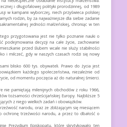
na niebezpieczne osłabianie instytucji małżeństwa.
cznej i długofalowej polityki prorodzinnej, od 1989
sji w kampanii wyborczej, niech przyświeca polskiej
amych rodzin, by za najważniejsze dla siebie zadanie
sakramentalnej jedności małżeńskiej, chroniąc w ten
tego przygotowania jest nie tylko poznanie nauki o
ość podejmowania decyzji na całe życie, zachowanie
mieszkanie przed ślubem wcale nie służy stabilności
ko i milczeć, gdy w naszych czasach rodzi się nowy
sami blisko 600 tys. obywateli. Prawo do życia jest
bowiązkiem każdego społeczeństwa, niezależnie od
życie, od momentu poczęcia aż do naturalnej śmierci.
óre nie pamiętają milenijnych obchodów z roku 1966,
ów tożsamości chrześcijańskiej Europy. Najbliższe 5
ających z niego wielkich zadań i obowiązków.
trzeźwość narodu, oraz ze zbliżającym się miesiącem
 o ochronę trzeźwości narodu, a przez to dbałość o
inię Prezydium Episkopatu, które skrytykowało ten