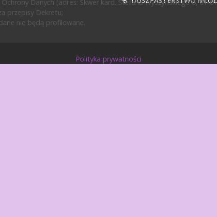
DUSZPASTERSTWO MŁODZ
 Ochrony Danych (adres: Skwer kard. Stefana Wyszyńskiego 6, 01-0
a przepisy Dekretu;
ane nie będą profilowane.
Polityka prywatności