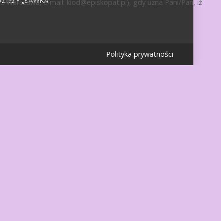
IEŻY „ŁAWKA”
15 Warszawa, e-mail:
kiod@episkopat.pl
), gdy uzna Pani/Pan, iż
Polityka prywatności