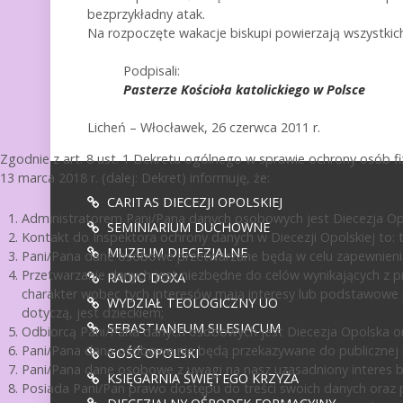
bezprzykładny atak.
Na rozpoczęte wakacje biskupi powierzają wszystkic
Podpisali:
Pasterze Kościoła katolickiego w Polsce
Licheń – Włocławek, 26 czerwca 2011 r.
Zgodnie z art. 8 ust. 1 Dekretu ogólnego w sprawie ochrony osób 
13 marca 2018 r. (dalej: Dekret) informuję, że:
CARITAS DIECEZJI OPOLSKIEJ
Administratorem Pani/Pana danych osobowych jest Diecezja Opol
SEMINIARIUM DUCHOWNE
Kontakt do Inspektora ochrony danych w Diecezji Opolskiej to: te
MUZEUM DIECEZJALNE
Pani/Pana dane osobowe przetwarzane będą w celu zapewnienia
Przetwarzanie danych jest niezbędne do celów wynikających z pr
RADIO DOXA
charakter wobec tych interesów mają interesy lub podstawowe 
WYDZIAŁ TEOLOGICZNY UO
dotyczą, jest dzieckiem;
SEBASTIANEUM SILESIACUM
Odbiorcą Pani/Pana danych osobowych jest Diecezja Opolska or
Pani/Pana dane osobowe nie będą przekazywane do publicznej ko
GOŚĆ OPOLSKI
Pani/Pana dane osobowe z uwagi na nasz uzasadniony interes 
KSIĘGARNIA ŚWIĘTEGO KRZYŻA
Posiada Pani/Pan prawo dostępu do treści swoich danych oraz p