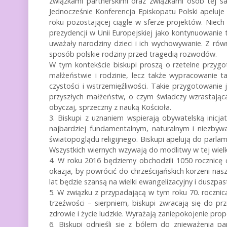
związkami partnerskimi oraz związkami osób tej sa
Jednocześnie Konferencja Episkopatu Polski apeluje
roku pozostającej ciągle w sferze projektów. Niech
prezydencji w Unii Europejskiej jako kontynuowanie 
uważały narodziny dzieci i ich wychowywanie. Z rów
sposób polskie rodziny przed tragedią rozwodów.
W tym kontekście biskupi proszą o rzetelne przygo
małżeństwie i rodzinie, lecz także wypracowanie t
czystości i wstrzemięźliwości. Takie przygotowanie
przyszłych małżeństw, o czym świadczy wzrastająca
obyczaj, sprzeczny z nauką Kościoła.
3. Biskupi z uznaniem wspierają obywatelską inicja
najbardziej fundamentalnym, naturalnym i niezby
światopoglądu religijnego. Biskupi apelują do parla
Wszystkich wiernych wzywają do modlitwy w tej wielk
4. W roku 2016 będziemy obchodzili 1050 rocznicę c
okazja, by powrócić do chrześcijańskich korzeni na
lat będzie szansą na wielki ewangelizacyjny i duszpa
5. W związku z przypadającą w tym roku 70. rocznic
trzeźwości – sierpniem, biskupi zwracają się do p
zdrowie i życie ludzkie. Wyrażają zaniepokojenie pro
6. Biskupi odnieśli się z bólem do znieważenia p