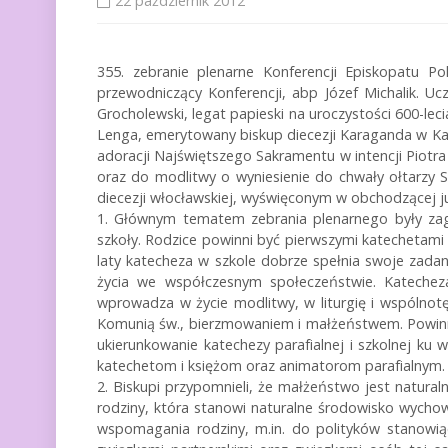
22 październik 2012
355. zebranie plenarne Konferencji Episkopatu P
przewodniczący Konferencji, abp Józef Michalik. Uc
Grocholewski, legat papieski na uroczystości 600-lec
Lenga, emerytowany biskup diecezji Karaganda w Kaz
adoracji Najświętszego Sakramentu w intencji Piotra n
oraz do modlitwy o wyniesienie do chwały ołtarzy 
diecezji włocławskiej, wyświęconym w obchodzącej ju
1. Głównym tematem zebrania plenarnego były zagadn
szkoły. Rodzice powinni być pierwszymi katechetami
laty katecheza w szkole dobrze spełnia swoje zadan
życia we współczesnym społeczeństwie. Katecheza
wprowadza w życie modlitwy, w liturgię i wspólnotę
Komunią św., bierzmowaniem i małżeństwem. Powinna 
ukierunkowanie katechezy parafialnej i szkolnej k
katechetom i księżom oraz animatorom parafialnym.
2. Biskupi przypomnieli, że małżeństwo jest natur
rodziny, która stanowi naturalne środowisko wycho
wspomagania rodziny, m.in. do polityków stanowiąc