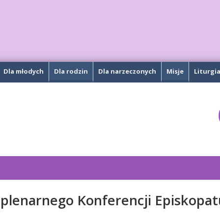
Dla młodych
Dla rodzin
Dla narzeczonych
Misje
Liturgi
 plenarnego Konferencji Episkopat