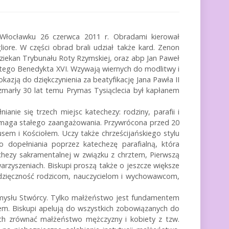
e Włocławku 26 czerwca 2011 r. Obradami kierował
iore. W części obrad brali udział także kard. Zenon
 dziekan Trybunału Roty Rzymskiej, oraz abp Jan Paweł
ętego Benedykta XVI. Wzywają wiernych do modlitwy i
okazją do dziękczynienia za beatyfikację Jana Pawła II
zmarły 30 lat temu Prymas Tysiąclecia był kapłanem
nie się trzech miejsc katechezy: rodziny, parafii i
 wymaga stałego zaangażowania. Przywrócona przed 20
sem i Kościołem. Uczy także chrześcijańskiego stylu
 dopełniania poprzez katechezę parafialną, która
echezy sakramentalnej w związku z chrztem, Pierwszą
rzyszeniach. Biskupi proszą także o jeszcze większe
 wdzięczność rodzicom, nauczycielom i wychowawcom,
zamysłu Stwórcy. Tylko małżeństwo jest fundamentem
em. Biskupi apelują do wszystkich zobowiązanych do
cych zrównać małżeństwo mężczyzny i kobiety z tzw.