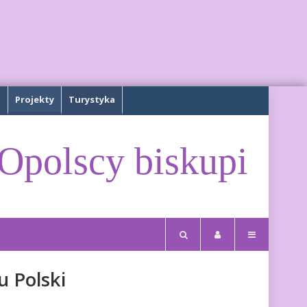
a
Projekty
Turystyka
Opolscy biskupi
u Polski