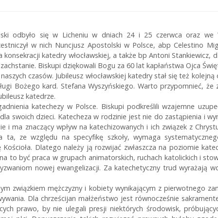
olski odbyło się w Licheniu w dniach 24 i 25 czerwca oraz w
zestniczył w nich Nuncjusz Apostolski w Polsce, abp Celestino Migl
ia konsekracji katedry włocławskiej, a także bp Antoni Stankiewicz,
achstanie. Biskupi dziękowali Bogu za 60 lat kapłaństwa Ojca Świ
aszych czasów. Jubileusz włocławskiej katedry stał się też kolejną 
Sługi Bożego kard. Stefana Wyszyńskiego. Warto przypomnieć, że 
bileusz katedrze.
ienia katechezy w Polsce. Biskupi podkreślili wzajemne uzupełnia
 dla swoich dzieci. Katecheza w rodzinie jest nie do zastąpienia i
ie i ma znaczący wpływ na katechizowanych i ich związek z Chrystu
 ta, ze względu na specyfikę szkoły, wymaga systematycznego
 Kościoła. Dlatego należy ją rozwijać zwłaszcza na poziomie kat
to być praca w grupach animatorskich, ruchach katolickich i stowa
u wyzwaniom nowej ewangelizacji. Za katechetyczny trud wyrażają
alnym związkiem mężczyzny i kobiety wynikającym z pierwotnego 
wywania. Dla chrześcijan małżeństwo jest równocześnie sakrament
ych prawo, by nie ulegali presji niektórych środowisk, próbują