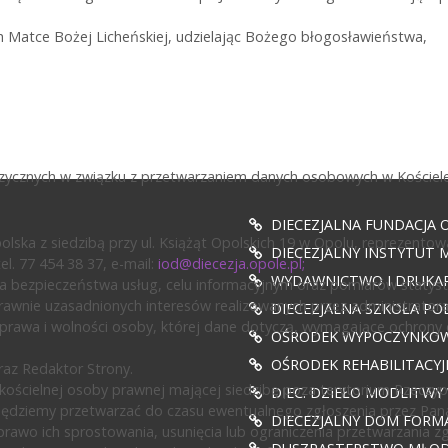
h Matce Bożej Licheńskiej, udzielając Bożego błogosławieństwa,
fizycznych w związku z przetwarzaniem danych osobowych w Kościele
DIECEZJALNA FUNDACJA 
ska z siedzibą przy ul. Książąt Opolskich 19 w Opolu, reprezentow
DIECEZJALNY INSTYTUT M
l. 77 454 38 37, e-mail:
iod@diecezja.opole.pl
;
WYDAWNICTWO I DRUKAR
 bezpieczeństwa usług, celu informacyjnym oraz pomiarów statyst
awnie uzasadnionych interesów realizowanych przez administratora l
DIECEZJALNA SZKOŁA PO
prawa i wolności osoby, której dane dotyczą, wymagające ochrony
OŚRODEK WYPOCZYNKOWY
OŚRODEK REHABILITACY
az Redaktor Strony.
ścielnej osoby prawnej mającej siedzibę poza terytorium Rzeczypos
DIEC. DZIEŁO MODLITWY
będziemy przetwarzać do czasu ewentualnego zgłoszenia przez Pan
DIECEZJALNY DOM FORMA
rawo ich sprostowania, usunięcia lub ograniczenia przetwarzania z