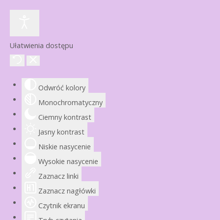
Ułatwienia dostępu
Odwróć kolory
Monochromatyczny
Ciemny kontrast
Jasny kontrast
Niskie nasycenie
Wysokie nasycenie
Zaznacz linki
Zaznacz nagłówki
Czytnik ekranu