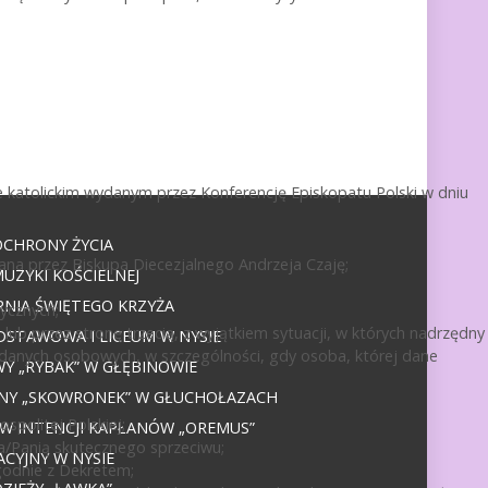
 katolickim wydanym przez Konferencję Episkopatu Polski w dniu
OCHRONY ŻYCIA
ana przez Biskupa Diecezjalnego Andrzeja Czaję;
UZYKI KOŚCIELNEJ
NIA ŚWIĘTEGO KRZYŻA
ycznych;
ub przez stronę trzecią, z wyjątkiem sytuacji, w których nadrzędny
DSTAWOWA I LICEUM W NYSIE
 danych osobowych, w szczególności, gdy osoba, której dane
 „RYBAK” W GŁĘBINOWIE
JNY „SKOWRONEK” W GŁUCHOŁAZACH
politej Polskiej;
 W INTENCJI KAPŁANÓW „OREMUS”
a/Panią skutecznego sprzeciwu;
CYJNY W NYSIE
godnie z Dekretem;