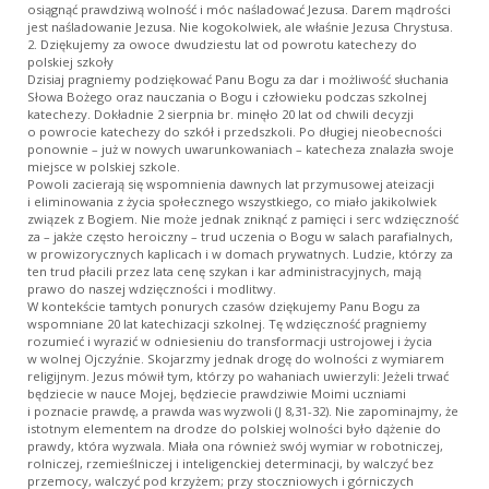
osiągnąć prawdziwą wolność i móc naśladować Jezusa. Darem mądrości
jest naśladowanie Jezusa. Nie kogokolwiek, ale właśnie Jezusa Chrystusa.
2. Dziękujemy za owoce dwudziestu lat od powrotu katechezy do
polskiej szkoły
Dzisiaj pragniemy podziękować Panu Bogu za dar i możliwość słuchania
Słowa Bożego oraz nauczania o Bogu i człowieku podczas szkolnej
katechezy. Dokładnie 2 sierpnia br. minęło 20 lat od chwili decyzji
o powrocie katechezy do szkół i przedszkoli. Po długiej nieobecności
ponownie – już w nowych uwarunkowaniach – katecheza znalazła swoje
miejsce w polskiej szkole.
Powoli zacierają się wspomnienia dawnych lat przymusowej ateizacji
i eliminowania z życia społecznego wszystkiego, co miało jakikolwiek
związek z Bogiem. Nie może jednak zniknąć z pamięci i serc wdzięczność
za – jakże często heroiczny – trud uczenia o Bogu w salach parafialnych,
w prowizorycznych kaplicach i w domach prywatnych. Ludzie, którzy za
ten trud płacili przez lata cenę szykan i kar administracyjnych, mają
prawo do naszej wdzięczności i modlitwy.
W kontekście tamtych ponurych czasów dziękujemy Panu Bogu za
wspomniane 20 lat katechizacji szkolnej. Tę wdzięczność pragniemy
rozumieć i wyrazić w odniesieniu do transformacji ustrojowej i życia
w wolnej Ojczyźnie. Skojarzmy jednak drogę do wolności z wymiarem
religijnym. Jezus mówił tym, którzy po wahaniach uwierzyli: Jeżeli trwać
będziecie w nauce Mojej, będziecie prawdziwie Moimi uczniami
i poznacie prawdę, a prawda was wyzwoli (J 8,31-32). Nie zapominajmy, że
istotnym elementem na drodze do polskiej wolności było dążenie do
prawdy, która wyzwala. Miała ona również swój wymiar w robotniczej,
rolniczej, rzemieślniczej i inteligenckiej determinacji, by walczyć bez
przemocy, walczyć pod krzyżem; przy stoczniowych i górniczych