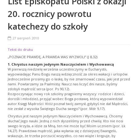
List Episkopatu Polski z okazji
20. rocznicy powrotu
katechezy do szkoły
27 sierpień 2010
Tekst do druku
„POZNACIE PRAWDĘ, A PRAWDA WAS WYZWOLI” (J 8,32)
1. Chrystus naszym jedynym Nauczycielem i Wychowawcą
W pierwszą niedzielę września uczestniczymy w Eucharystii,
wypowiadając Panu Bogu naszą wdzięczność za okres wakacji i urlopów.
Jednocześnie prosimy go o łaskę, by nie zmarnować czasu, jaki jest przed
nami. Powtarzamy za Psalmistą: Naucz nas liczyć dni nasze, byśmy
zdobyli mądrość serca (por. Ps 90,12).
Rozpoczynając nowy rok szkolny pragniemy wszyscy: rodzice i dzieci,
dorośli i młodzież, przyjąć wobec Boga postawę, którą wypowiedział
autor Księgi Mądrości: Któż poznał twój zamysł, gdybyś nie dał Mądrości,
nie zesłał z wysoka Świętego Ducha swego? (por. Mdr 9,17).
Chrystus jest naszym jedynym Nauczycielem i Wychowawcą. Chcemy
słuchać Jego nauki. Jedną z nich słyszeliśmy przed chwilą: Kto nie nosi
swego krzyża, a idzie za Mną, ten nie może być Moim uczniem (por. Łk
14,27). Prawdziwa mądrość, jaka wyłania się z dzisiejszej Ewangelii,
wskazuje, że trzeba porzucić wszystko, co nas wiąże i krępuje, by