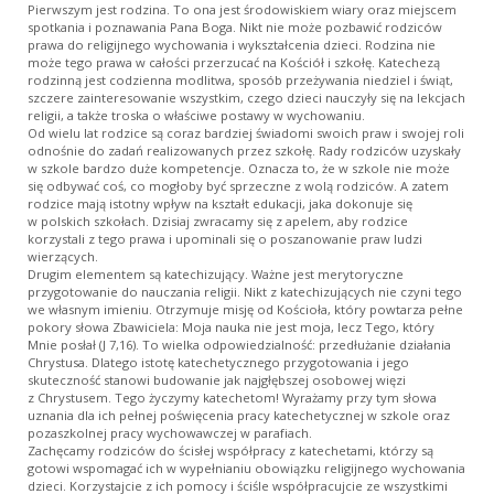
Pierwszym jest rodzina. To ona jest środowiskiem wiary oraz miejscem
spotkania i poznawania Pana Boga. Nikt nie może pozbawić rodziców
prawa do religijnego wychowania i wykształcenia dzieci. Rodzina nie
może tego prawa w całości przerzucać na Kościół i szkołę. Katechezą
rodzinną jest codzienna modlitwa, sposób przeżywania niedziel i świąt,
szczere zainteresowanie wszystkim, czego dzieci nauczyły się na lekcjach
religii, a także troska o właściwe postawy w wychowaniu.
Od wielu lat rodzice są coraz bardziej świadomi swoich praw i swojej roli
odnośnie do zadań realizowanych przez szkołę. Rady rodziców uzyskały
w szkole bardzo duże kompetencje. Oznacza to, że w szkole nie może
się odbywać coś, co mogłoby być sprzeczne z wolą rodziców. A zatem
rodzice mają istotny wpływ na kształt edukacji, jaka dokonuje się
w polskich szkołach. Dzisiaj zwracamy się z apelem, aby rodzice
korzystali z tego prawa i upominali się o poszanowanie praw ludzi
wierzących.
Drugim elementem są katechizujący. Ważne jest merytoryczne
przygotowanie do nauczania religii. Nikt z katechizujących nie czyni tego
we własnym imieniu. Otrzymuje misję od Kościoła, który powtarza pełne
pokory słowa Zbawiciela: Moja nauka nie jest moja, lecz Tego, który
Mnie posłał (J 7,16). To wielka odpowiedzialność: przedłużanie działania
Chrystusa. Dlatego istotę katechetycznego przygotowania i jego
skuteczność stanowi budowanie jak najgłębszej osobowej więzi
z Chrystusem. Tego życzymy katechetom! Wyrażamy przy tym słowa
uznania dla ich pełnej poświęcenia pracy katechetycznej w szkole oraz
pozaszkolnej pracy wychowawczej w parafiach.
Zachęcamy rodziców do ścisłej współpracy z katechetami, którzy są
gotowi wspomagać ich w wypełnianiu obowiązku religijnego wychowania
dzieci. Korzystajcie z ich pomocy i ściśle współpracujcie ze wszystkimi