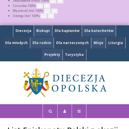
Skalowanie treści
100
%
Czcionka
100
%
Wysokość linii
100
%
Odstęp liter
100
%
Diecezja
Biskupi
Dla kapłanów
Dla katechetów
Dla młodych
Dla rodzin
Dla narzeczonych
Misje
Liturgia
Projekty
Turystyka