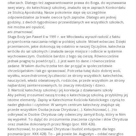
ołtarzach. Dlatego też zagwarantowanie prawa do Boga, do wyznawania
swej wiary, do katechizacji szkolnej, znalazło się w zapisach Konkordatu
ze Stolicą Apostolską. Nasze pokolenie staje się szczególnie
odpowiedzialne za trwałe owoce tych zapisów. Dlatego ani jednej
godziny, z dwóch tygodniowo przewidzianych we wszystkich szkołach,
nie można ani opuścić,
ani zmarnować.
Sługa Boży Jan Paweł II w 1991 r. we Włocławku wyraził radość z faktu
przywrócenia nauczania religii w polskiej szkole. Mówił wówczas: Dzięki
przemianom, jakie dokonują się ostatnio w naszej Ojczyźnie, katecheza
wróciła do sal szkolnych i znalazła swoje miejsce i odbicie w systemie
wychowawczym. Osobiście bardzo z tego się cieszę. Równocześnie
jednak pragnę tu powtórzyć (…): jest wam to dane i równocześnie
zadane. W takim duchu trzeba ten dar przyjąć w społeczeństwie
chrześcijańskim i tak go sprawować. Potrzeba tutaj dużo dobrej woli,
wysiłku, wszechstronnej życzliwości ze strony wszystkich: katechetów,
nauczycieli, władz oświatowych, rodziców, przede wszystkim ze strony
najbardziej zainteresowanych, to znaczy młodzieży i dzieci.
3. Wartość katechezy szkolnej i jej korelacja z działaniami szkoły
Aby pełniej zrozumieć naszą troskę o katechizację szkolną, przybliżmy jej
istotne elementy. Zapisy w Katechizmie Kościoła Katolickiego czynią to
nader głęboko i czytelnie: W samym centrum katechezy znajduje się
przede wszystkim Osoba Jezusa Chrystusa (…). Katechizować, (…) to
odkrywać w Osobie Chrystusa cały odwieczny zamysł Boży, który w Nim
się wypełnił. To dążyć do zrozumienia znaczenia czynów i słów Chrystusa
oraz znaków dokonanych przez Niego (por. KKK 426).
Katechizować, to poznawać Chrystusa i budzić entuzjazm dla tego
poznania (por. KKK 428). To – jak powie św. Augustyn – oddać nasz głos