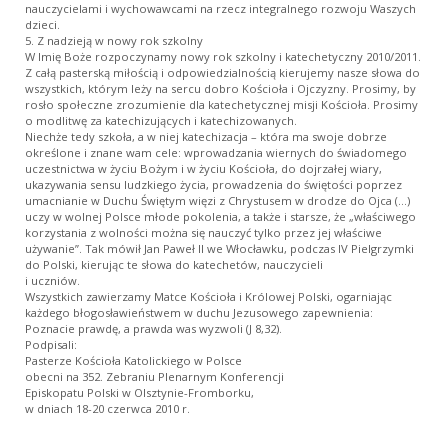
nauczycielami i wychowawcami na rzecz integralnego rozwoju Waszych
dzieci.
5. Z nadzieją w nowy rok szkolny
W Imię Boże rozpoczynamy nowy rok szkolny i katechetyczny 2010/2011.
Z całą pasterską miłością i odpowiedzialnością kierujemy nasze słowa do
wszystkich, którym leży na sercu dobro Kościoła i Ojczyzny. Prosimy, by
rosło społeczne zrozumienie dla katechetycznej misji Kościoła. Prosimy
o modlitwę za katechizujących i katechizowanych.
Niechże tedy szkoła, a w niej katechizacja – która ma swoje dobrze
określone i znane wam cele: wprowadzania wiernych do świadomego
uczestnictwa w życiu Bożym i w życiu Kościoła, do dojrzałej wiary,
ukazywania sensu ludzkiego życia, prowadzenia do świętości poprzez
umacnianie w Duchu Świętym więzi z Chrystusem w drodze do Ojca (…)
uczy w wolnej Polsce młode pokolenia, a także i starsze, że „właściwego
korzystania z wolności można się nauczyć tylko przez jej właściwe
używanie”. Tak mówił Jan Paweł II we Włocławku, podczas IV Pielgrzymki
do Polski, kierując te słowa do katechetów, nauczycieli
i uczniów.
Wszystkich zawierzamy Matce Kościoła i Królowej Polski, ogarniając
każdego błogosławieństwem w duchu Jezusowego zapewnienia:
Poznacie prawdę, a prawda was wyzwoli (J 8,32).
Podpisali:
Pasterze Kościoła Katolickiego w Polsce
obecni na 352. Zebraniu Plenarnym Konferencji
Episkopatu Polski w Olsztynie-Fromborku,
w dniach 18-20 czerwca 2010 r.