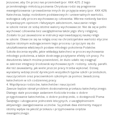
Jezusowi, aby On przez nas przemówił (por. KKK 427). Z tego
przenikniętego miłością poznania Chrystusa rodzi się pragnienie
ewangelizowania i prowadzenia innych do przyjęcia wiary (por. KKK 429).
Katecheza, będąc nośnikiem podstawowych i uniwersalnych wartości,
wzbogaca cały proces wychowawczy człowieka. Wbrew niekiedy bardzo
krzywdzącym opiniom i fałszywym założeniom, nauczanie religii
w szkole niesie ze sobą istotne walory wychowawcze. Nie da się w pełni
wychować człowieka bez uwzględnienia także jego sfery religijnej.
Zostało to już zauważone w instrukcji wprowadzającej naukę religii
w szkole: Otwarcie się na religię oraz na chrześcijańskie wartości etyczne
będzie istotnym wzbogaceniem tego procesu i przyczyni się do
ukształtowania właściwych postaw młodego pokolenia Polaków.
Szkoła docenia wysiłki, jakie wkładają katecheci w proces wychowania
młodego pokolenia, a także dostrzega pozytywne efekty ich pracy. Po
dwudziestu latach można powiedzieć, że dużo udało się osiągnąć
w zakresie integracji środowisk wychowawczych: rodziny, szkoły, parafii.
Ale też zauważamy, jak wiele jeszcze pracy trzeba wykonać. Dzisiaj
wyrażamy wdzięczność dyrekcjom wszystkich typów szkół i przedszkoli,
nauczycielom oraz pracownikom szkolnym za pomoc świadczoną
katechetom w ich codziennej pracy.
4. Współpraca rodziców, katechetów i nauczycieli
Zawsze będzie istniał problem doskonalenia przekazu katechetycznego.
Dlatego stale pozostaje zadaniem Kościoła troska o dobre
przygotowanie katechetów, o dobre podręczniki, o dostępność Pisma
Świętego i ubogacanie jednostek lekcyjnych, z uwzględnieniem
aktywnego zaangażowania uczniów. Są jednak dwa elementy mające
istotny wpływ na jakość przekazu i przyjmowania orędzia
ewangelicznego.