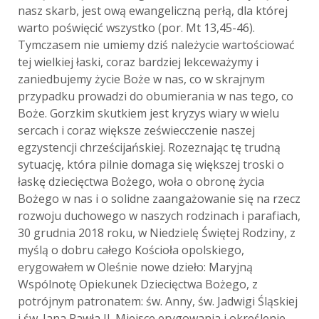
nasz skarb, jest ową ewangeliczną perłą, dla której
warto poświęcić wszystko (por. Mt 13,45-46).
Tymczasem nie umiemy dziś należycie wartościować
tej wielkiej łaski, coraz bardziej lekceważymy i
zaniedbujemy życie Boże w nas, co w skrajnym
przypadku prowadzi do obumierania w nas tego, co
Boże. Gorzkim skutkiem jest kryzys wiary w wielu
sercach i coraz większe zeświecczenie naszej
egzystencji chrześcijańskiej. Rozeznając tę trudną
sytuację, która pilnie domaga się większej troski o
łaskę dziecięctwa Bożego, woła o obronę życia
Bożego w nas i o solidne zaangażowanie się na rzecz
rozwoju duchowego w naszych rodzinach i parafiach,
30 grudnia 2018 roku, w Niedzielę Świętej Rodziny, z
myślą o dobru całego Kościoła opolskiego,
erygowałem w Oleśnie nowe dzieło: Maryjną
Wspólnotę Opiekunek Dziecięctwa Bożego, z
potrójnym patronatem: św. Anny, św. Jadwigi Śląskiej
i św. Jana Pawła II. Miejsce erygowania i określenie