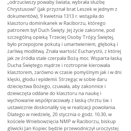
„odrzuciwszy powaby świata, wybrała służbę
Chrystusowi” (jak przyznał brat Leszek w jednym z
dokumentów), 9 kwietnia 1313 r. wstąpiła do
klasztoru dominikanek w Raciborzu, którego
patronem był Duch Święty. Jej życie zakonne, pod
szczególną opieką Trzeciej Osoby Trójcy Świętej,
było przepojone pokutą i umartwieniem, głęboką i
żarliwą modlitwą. Znała wartość Eucharystii, z której
jak ze źródła stale czerpała Bożą moc. Wsparta łaską
Ducha Świętego mądrze i roztropnie kierowała
klasztorem, zarówno w czasie pomyślnym jak i w dni
klęski, głodu i epidemii. Strzegąc w sobie daru
dziecięctwa Bożego, czuwała, aby zakonnice i
dziewczęta oddane do klasztoru na naukę i
wychowanie współpracowały z łaską chrztu św. i
ustawicznie doskonaliły się w realizacji powołania.
Dlatego w niedzielę, 20 stycznia o godz. 10.30, w
kościele Wniebowzięcia NMP w Raciborzu, biskup
gliwicki Jan Kopiec będzie przewodniczył uroczystej