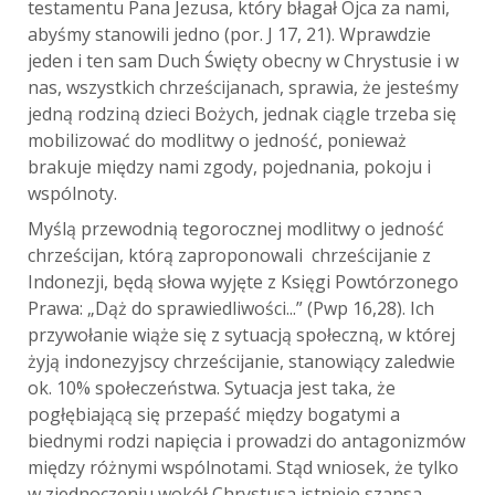
testamentu Pana Jezusa, który błagał Ojca za nami,
abyśmy stanowili jedno (por. J 17, 21). Wprawdzie
jeden i ten sam Duch Święty obecny w Chrystusie i w
nas, wszystkich chrześcijanach, sprawia, że jesteśmy
jedną rodziną dzieci Bożych, jednak ciągle trzeba się
mobilizować do modlitwy o jedność, ponieważ
brakuje między nami zgody, pojednania, pokoju i
wspólnoty.
Myślą przewodnią tegorocznej modlitwy o jedność
chrześcijan, którą zaproponowali chrześcijanie z
Indonezji, będą słowa wyjęte z Księgi Powtórzonego
Prawa: „Dąż do sprawiedliwości...” (Pwp 16,28). Ich
przywołanie wiąże się z sytuacją społeczną, w której
żyją indonezyjscy chrześcijanie, stanowiący zaledwie
ok. 10% społeczeństwa. Sytuacja jest taka, że
pogłębiającą się przepaść między bogatymi a
biednymi rodzi napięcia i prowadzi do antagonizmów
między różnymi wspólnotami. Stąd wniosek, że tylko
w zjednoczeniu wokół Chrystusa istnieje szansa