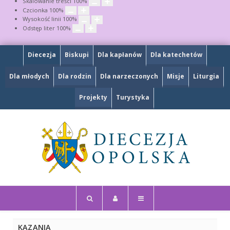
Skalowanie treści
100
%
Czcionka
100
%
Wysokość linii
100
%
Odstęp liter
100
%
Diecezja
Biskupi
Dla kapłanów
Dla katechetów
Dla młodych
Dla rodzin
Dla narzeczonych
Misje
Liturgia
Projekty
Turystyka
KAZANIA