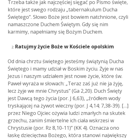
Trzeba także jak najczęściej sięgać po Pismo święte,
które jest swego rodzaju „tabernakulum Ducha
Świętego”. Słowo Boże jest bowiem natchnione, czyli
namaszczone Duchem Świętym. Gdy się nim
karmimy, napełniamy się Bożym Duchem.
Ratujmy życie Boże w Kościele opolskim
Od dnia chrztu świętego jesteśmy świątynią Ducha
Świętego i mamy udział w Boskim życiu. Żyje w nas
Jezus i naszym udziałem jest nowe życie, które św.
Paweł wyraża w słowach: „Teraz zaś już nie ja żyję,
lecz żyje we mnie Chrystus” (Ga 2,20). Duch Święty
jest Dawcą tego życia (por. J 6,63), „źródłem wody
tryskającej na żywot wieczny (por. J 4,14; 7,38-39). […]
przez Niego Ojciec ożywia ludzi zmarłych na skutek
grzechu, zanim śmiertelne ich ciała wskrzesi w
Chrystusie (por.
Rz 8,10-11)” (KK 4). Oznacza ono
łaskę dziecięctwa Bożego, która stanowi największy