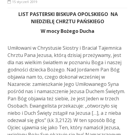
15 styczeń 2019
LIST PASTERSKI BISKUPA OPOLSKIEGO NA
NIEDZIELĘ CHRZTU PAŃSKIEGO
W mocy Bożego Ducha
Umiłowani w Chrystusie Siostry i Bracia! Tajemnica
Chrztu Pana Jezusa, którą dzisiaj przeżywamy, jest
dla nas wielkim światłem w poznaniu Boga i naszej
godności dziecka Bożego. Nad Jordanem Pan Bóg
objawia nam to, czego dokonał wcześniej w
Nazarecie: zamieszkanie Jego Umiłowanego Syna
pośród nas i namaszczenie Jezusa Duchem Świętym.
Pan Bóg objawia też siebie, że jest Jeden w trzech
Osobach. Ewangelista przekazuje: „otworzyło się
niebo i Duch Święty zstąpił na Jezusa […], a z nieba
odezwał się głos” (Łk 3,2122). W ten sposób Bóg
Ojciec ujawnia się jako Ten, który namaścił Jezusa,
wcielony Boży Syn okazuje się być Namaszczonym,