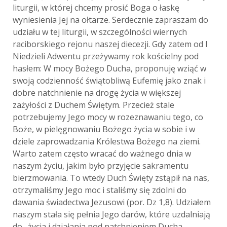
liturgii, w której chcemy prosić Boga o łaskę
wyniesienia Jej na ołtarze. Serdecznie zapraszam do
udziału w tej liturgii, w szczególności wiernych
raciborskiego rejonu naszej diecezji. Gdy zatem od I
Niedzieli Adwentu przeżywamy rok kościelny pod
hasłem: W mocy Bożego Ducha, proponuję wziąć w
swoją codzienność świątobliwą Eufemię jako znak i
dobre natchnienie na drogę życia w większej
zażyłości z Duchem Świętym. Przecież stale
potrzebujemy Jego mocy w rozeznawaniu tego, co
Boże, w pielęgnowaniu Bożego życia w sobie i w
dziele zaprowadzania Królestwa Bożego na ziemi.
Warto zatem często wracać do ważnego dnia w
naszym życiu, jakim było przyjęcie sakramentu
bierzmowania. To wtedy Duch Święty zstąpił na nas,
otrzymaliśmy Jego moc i staliśmy się zdolni do
dawania świadectwa Jezusowi (por. Dz 1,8). Udziałem
naszym stała się pełnia Jego darów, które uzdalniają
do „życia i działania pod natchnieniem Ducha