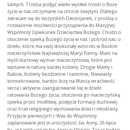
samych. Trzeba podjąć wielki wysiłek troski o Boże
życie w nas otrzymane na chrzcie świętym. Dlatego
zwracam się do wszystkich Diecezjanek, z prośbą o
rozważenie możliwości przystąpienia do Maryjnej
Wspólnoty Opiekunek Dziecięctwa Bożego. Chodzi o
otoczenie opieką Bożego życia w nas i pośród nas; o
dzieło, które ma swój doskonały wzorzec w Boskim
macierzyństwie Najświętszej Maryi Panny. Mam na
myśli duchowy wymiar macierzyństwa, które jest
wpisane w naturę każdej kobiety. Drogie Mamy i
Babcie, Kobiety bezdzietne i samotne, Niewiasty
konsekrowane, bardzo liczę na Waszą wrażliwość
serca i aktywne zaangażowanie się w dzieło
ratowania Bożego życia, otoczenia go macierzyńską
opieką przez modlitwę, podjęcie formacji duchowej
oraz trud religijnego wychowania dzieci i młodzieży.
Przyjęcie pierwszych z Was do Wspólnoty
zaplanowane jest w uroczystość św. Anny,
26 lipca
br., w sanktuarium św. Anny w Oleśnie. Teraz będzie