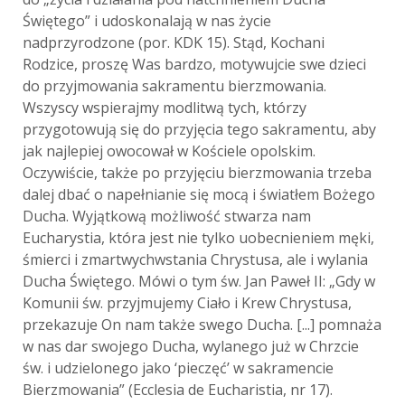
Świętego” i udoskonalają w nas życie
nadprzyrodzone (por. KDK 15). Stąd, Kochani
Rodzice, proszę Was bardzo, motywujcie swe dzieci
do przyjmowania sakramentu bierzmowania.
Wszyscy wspierajmy modlitwą tych, którzy
przygotowują się do przyjęcia tego sakramentu, aby
jak najlepiej owocował w Kościele opolskim.
Oczywiście, także po przyjęciu bierzmowania trzeba
dalej dbać o napełnianie się mocą i światłem Bożego
Ducha. Wyjątkową możliwość stwarza nam
Eucharystia, która jest nie tylko uobecnieniem męki,
śmierci i zmartwychwstania Chrystusa, ale i wylania
Ducha Świętego. Mówi o tym św. Jan Paweł II: „Gdy w
Komunii św. przyjmujemy Ciało i Krew Chrystusa,
przekazuje On nam także swego Ducha. [...] pomnaża
w nas dar swojego Ducha, wylanego już w Chrzcie
św. i udzielonego jako ‘pieczęć’ w sakramencie
Bierzmowania” (Ecclesia de Eucharistia, nr 17).