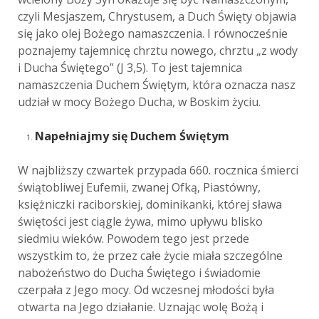
czyli Mesjaszem, Chrystusem, a Duch Święty objawia
się jako olej Bożego namaszczenia. I równocześnie
poznajemy tajemnicę chrztu nowego, chrztu „z wody
i Ducha Świętego” (J 3,5). To jest tajemnica
namaszczenia Duchem Świętym, która oznacza nasz
udział w mocy Bożego Ducha, w Boskim życiu.
Napełniajmy się Duchem Świętym
W najbliższy czwartek przypada 660. rocznica śmierci
świątobliwej Eufemii, zwanej Ofką, Piastówny,
księżniczki raciborskiej, dominikanki, której sława
świętości jest ciągle żywa, mimo upływu blisko
siedmiu wieków. Powodem tego jest przede
wszystkim to, że przez całe życie miała szczególne
nabożeństwo do Ducha Świętego i świadomie
czerpała z Jego mocy. Od wczesnej młodości była
otwarta na Jego działanie. Uznając wolę Bożą i