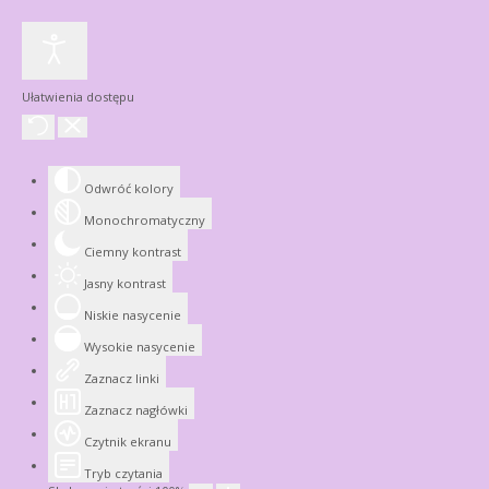
Ułatwienia dostępu
Odwróć kolory
Monochromatyczny
Ciemny kontrast
Jasny kontrast
Niskie nasycenie
Wysokie nasycenie
Zaznacz linki
Zaznacz nagłówki
Czytnik ekranu
Tryb czytania