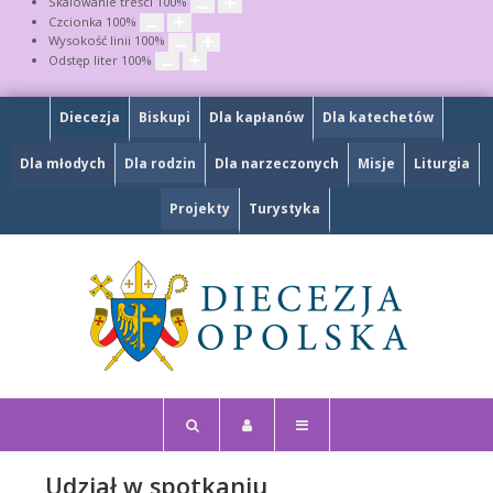
Skalowanie treści
100
%
Czcionka
100
%
Wysokość linii
100
%
Odstęp liter
100
%
Diecezja
Biskupi
Dla kapłanów
Dla katechetów
Dla młodych
Dla rodzin
Dla narzeczonych
Misje
Liturgia
Projekty
Turystyka
Udział w spotkaniu