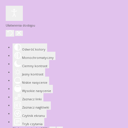
Ułatwienia dostępu
Odwróć kolory
Monochromatyczny
Ciemny kontrast
Jasny kontrast
Niskie nasycenie
Wysokie nasycenie
Zaznacz linki
Zaznacz nagłówki
Czytnik ekranu
Tryb czytania