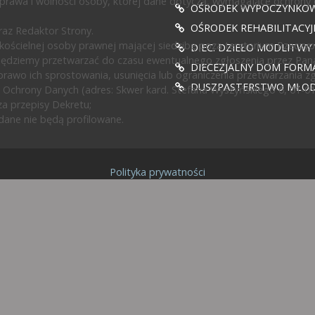
prawa i wolności osoby, której dane dotyczą, wymagające ochrony
OŚRODEK WYPOCZYNKOWY
OŚRODEK REHABILITACY
az Redaktor Strony.
ścielnej osoby prawnej mającej siedzibę poza terytorium Rzeczypos
DIEC. DZIEŁO MODLITWY
będziemy przetwarzać do czasu ewentualnego zgłoszenia przez Pan
DIECEZJALNY DOM FORMA
rawo ich sprostowania, usunięcia lub ograniczenia przetwarzania z
DUSZPASTERSTWO MŁODZ
 Ochrony Danych (adres: Skwer kard. Stefana Wyszyńskiego 6, 01-0
a przepisy Dekretu;
ane nie będą profilowane.
Polityka prywatności