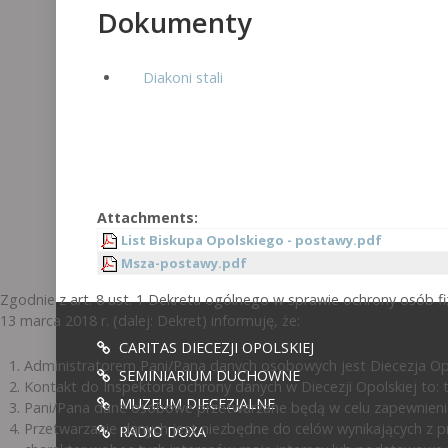
Dokumenty
Diakoni stali
Attachments:
List Biskupa Opolskiego - postawy.pdf
Msza-postawy.pdf
Zgodnie z art. 8 ust. 1 Dekretu ogólnego w sprawie ochrony osób 
13 marca 2018 r. (dalej: Dekret) informuję, że:
CARITAS DIECEZJI OPOLSKIEJ
Administratorem Pani/Pana danych osobowych jest Diecezja Opol
SEMINIARIUM DUCHOWNE
Kontakt do Inspektora ochrony danych w Diecezji Opolskiej to: te
MUZEUM DIECEZJALNE
Pani/Pana dane osobowe przetwarzane będą w celu zapewnienia
Przetwarzanie danych jest niezbędne do celów wynikających z pr
RADIO DOXA