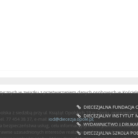
fizycznych w związku z przetwarzaniem danych osobowych w Kościele
DIECEZJALNA FUNDACJA 
ska z siedzibą przy ul. Książąt Opolskich 19 w Opolu, reprezentow
DIECEZJALNY INSTYTUT M
l. 77 454 38 37, e-mail:
iod@diecezja.opole.pl
;
WYDAWNICTWO I DRUKAR
 bezpieczeństwa usług, celu informacyjnym oraz pomiarów statyst
awnie uzasadnionych interesów realizowanych przez administratora l
DIECEZJALNA SZKOŁA PO