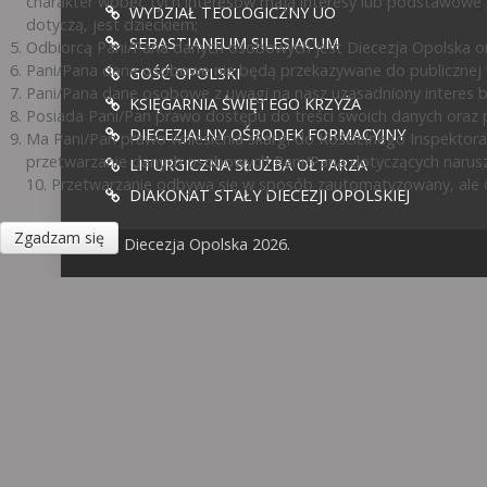
charakter wobec tych interesów mają interesy lub podstawowe 
WYDZIAŁ TEOLOGICZNY UO
dotyczą, jest dzieckiem;
SEBASTIANEUM SILESIACUM
Odbiorcą Pani/Pana danych osobowych jest Diecezja Opolska or
Pani/Pana dane osobowe nie będą przekazywane do publicznej ko
GOŚĆ OPOLSKI
Pani/Pana dane osobowe z uwagi na nasz uzasadniony interes 
KSIĘGARNIA ŚWIĘTEGO KRZYŻA
Posiada Pani/Pan prawo dostępu do treści swoich danych oraz p
DIECEZJALNY OŚRODEK FORMACYJNY
Ma Pani/Pan prawo wniesienia skargi do Kościelnego Inspektora
przetwarzanie danych osobowych Pani/Pana dotyczących narusz
LITURGICZNA SŁUŻBA OŁTARZA
10. Przetwarzanie odbywa się w sposób zautomatyzowany, ale d
DIAKONAT STAŁY DIECEZJI OPOLSKIEJ
Zgadzam się
© Diecezja Opolska 2026.