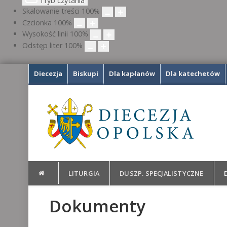
Tryb czytania
Skalowanie treści
100
%
Czcionka
100
%
Wysokość linii
100
%
Odstęp liter
100
%
Diecezja
Biskupi
Dla kapłanów
Dla katechetów
LITURGIA
DUSZP. SPECJALISTYCZNE
Dokumenty