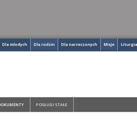
Dla młodych
Dla rodzin
Dla narzeczonych
Misje
Liturgi
DOKUMENTY
POSŁUGI STAŁE