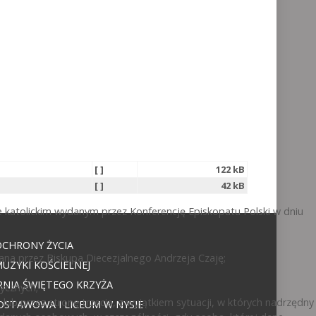
[ ]
122 kB
[ ]
42 kB
 katolickim wydanym przez Konferencję Episkopatu Polski w dniu
OCHRONY ŻYCIA
ana przez Biskupa Diecezjalnego Andrzeja Czaję;
UZYKI KOŚCIELNEJ
NIA ŚWIĘTEGO KRZYŻA
ycznych;
ub przez stronę trzecią, z wyjątkiem sytuacji, w których nadrzędny
DSTAWOWA I LICEUM W NYSIE