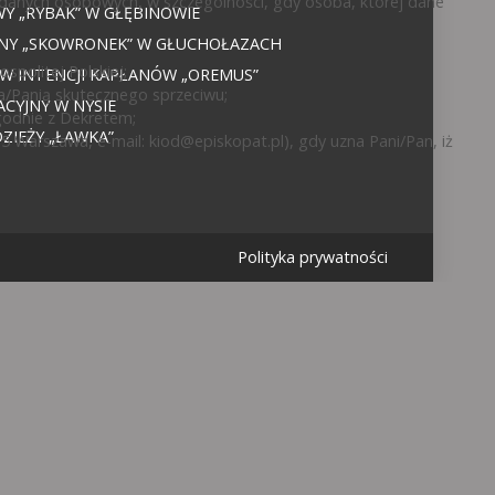
 danych osobowych, w szczególności, gdy osoba, której dane
 „RYBAK” W GŁĘBINOWIE
JNY „SKOWRONEK” W GŁUCHOŁAZACH
politej Polskiej;
 W INTENCJI KAPŁANÓW „OREMUS”
a/Panią skutecznego sprzeciwu;
CYJNY W NYSIE
godnie z Dekretem;
IEŻY „ŁAWKA”
15 Warszawa, e-mail:
kiod@episkopat.pl
), gdy uzna Pani/Pan, iż
Polityka prywatności