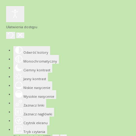
Ułatwienia dostępu
Odwróć kolory
Monochromatyczny
Ciemny kontrast
Jasny kontrast
Niskie nasycenie
Wysokie nasycenie
Zaznacz linki
Zaznacz nagłówki
Czytnik ekranu
Tryb czytania