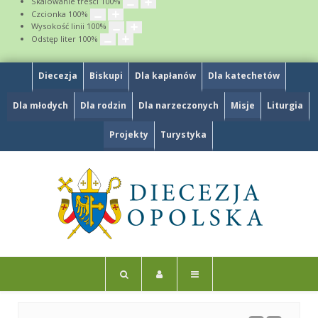
Skalowanie treści
100
%
Czcionka
100
%
Wysokość linii
100
%
Odstęp liter
100
%
Diecezja
Biskupi
Dla kapłanów
Dla katechetów
Dla młodych
Dla rodzin
Dla narzeczonych
Misje
Liturgia
Projekty
Turystyka