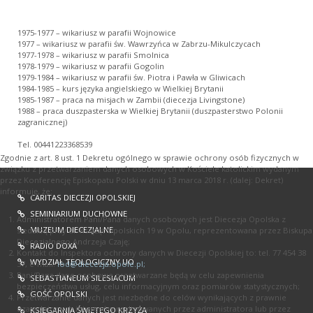
1975-1977 – wikariusz w parafii Wojnowice
1977 – wikariusz w parafii św. Wawrzyńca w Zabrzu-Mikulczycach
1977-1978 – wikariusz w parafii Smolnica
1978-1979 – wikariusz w parafii Gogolin
1979-1984 – wikariusz w parafii św. Piotra i Pawła w Gliwicach
1984-1985 – kurs języka angielskiego w Wielkiej Brytanii
1985-1987 – praca na misjach w Zambii (diecezja Livingstone)
1988 – praca duszpasterska w Wielkiej Brytanii (duszpasterstwo Polonii
zagranicznej)
Tel. 00441223368539
Zgodnie z art. 8 ust. 1 Dekretu ogólnego w sprawie ochrony osób fizycznych w
związku z przetwarzaniem danych osobowych w Kościele katolickim wydanym
przez Konferencję Episkopatu Polski w dniu 13 marca 2018 r. (dalej: Dekret)
informuję, że:
CARITAS DIECEZJI OPOLSKIEJ
SEMINIARIUM DUCHOWNE
Administratorem Pani/Pana danych osobowych jest Diecezja Opolska z
MUZEUM DIECEZJALNE
siedzibą przy ul. Książąt Opolskich 19 w Opolu, reprezentowana przez Biskupa
Diecezjalnego Andrzeja Czaję;
RADIO DOXA
Kontakt do Inspektora ochrony danych w Diecezji Opolskiej to: tel. 77 454 38
WYDZIAŁ TEOLOGICZNY UO
37, e-mail:
iod@diecezja.opole.pl
;
Pani/Pana dane osobowe przetwarzane będą w celu zapewnienia
SEBASTIANEUM SILESIACUM
bezpieczeństwa usług, celu informacyjnym oraz pomiarów statystycznych;
GOŚĆ OPOLSKI
Przetwarzanie danych jest niezbędne do celów wynikających z prawnie
uzasadnionych interesów realizowanych przez administratora lub przez
KSIĘGARNIA ŚWIĘTEGO KRZYŻA