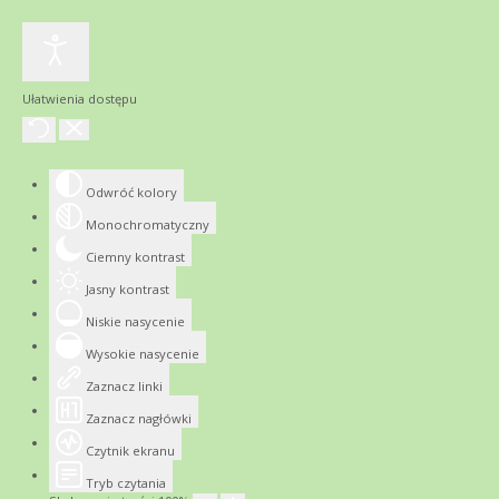
Ułatwienia dostępu
Odwróć kolory
Monochromatyczny
Ciemny kontrast
Jasny kontrast
Niskie nasycenie
Wysokie nasycenie
Zaznacz linki
Zaznacz nagłówki
Czytnik ekranu
Tryb czytania