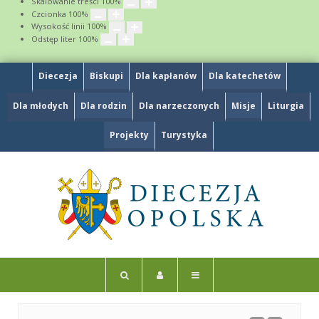
Skalowanie treści
100
%
Czcionka
100
%
Wysokość linii
100
%
Odstęp liter
100
%
Diecezja
Biskupi
Dla kapłanów
Dla katechetów
Dla młodych
Dla rodzin
Dla narzeczonych
Misje
Liturgia
Projekty
Turystyka