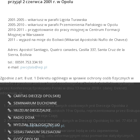
przyjął 2 czerwca 2001 r. w Opolu
2001-2005 – wikariusz w parafii Ligota Turawska
2005-2010 – wikariusz w parafii Przemienienia Pańskiego w Opolu
2010-2011 – przygotowanie do pracy misyjnej w Centrum Formacji
Misyjnej w Warszawie
2011 – wyjazd na misje do Boliwii (Wikariat Apostolski Nuflo de Chavez)
Adres: Apostol Santiago, Quatro canades, Casilla 337, Santa Cruz de la
Sierra, Bolivia
tel.: 00591.753.334.93
e-mail:
pwojtala@wp.pl
Zgodnie z art. 8 ust. 1 Dekretu ogólnego w sprawie ochrony osób fizycznych w
związku z przetwarzaniem danych osobowych w Kościele katolickim wydanym
przez Konferencję Episkopatu Polski w dniu 13 marca 2018 r. (dalej: Dekret)
informuję, że:
CARITAS DIECEZJI OPOLSKIEJ
SEMINIARIUM DUCHOWNE
Administratorem Pani/Pana danych osobowych jest Diecezja Opolska z
MUZEUM DIECEZJALNE
siedzibą przy ul. Książąt Opolskich 19 w Opolu, reprezentowana przez Biskupa
Diecezjalnego Andrzeja Czaję;
RADIO DOXA
Kontakt do Inspektora ochrony danych w Diecezji Opolskiej to: tel. 77 454 38
WYDZIAŁ TEOLOGICZNY UO
37, e-mail:
iod@diecezja.opole.pl
;
Pani/Pana dane osobowe przetwarzane będą w celu zapewnienia
SEBASTIANEUM SILESIACUM
bezpieczeństwa usług, celu informacyjnym oraz pomiarów statystycznych;
GOŚĆ OPOLSKI