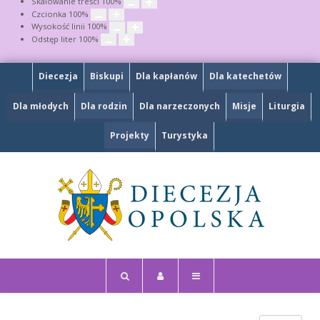
Skalowanie treści
100
%
Czcionka
100
%
Wysokość linii
100
%
Odstęp liter
100
%
Diecezja
Biskupi
Dla kapłanów
Dla katechetów
Dla młodych
Dla rodzin
Dla narzeczonych
Misje
Liturgia
Projekty
Turystyka