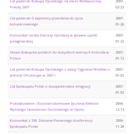
List pasterski Biskupa Opolskiego na okres Wielkanocnej
2007-
Pokuty 2007
02-23
List pasterski O tajemnicy powołania do życia
2007-
konsekrowanego
01-26
Komunikat Caritas Diecezji Opolskiej w sprawie opieki
2007-
pielęgniarskiej
01-22
Słowo Biskupów polskich do wszystkich wiernych Kościoła w
2007-
Polsce
01-12
List pasterski Biskupa Opolskiego z okazji Tygodnia Modlitw o
2007-
Jedność Chrześcijan w 2007 r.
01-02
List Episkopatu Polski o duszpasterstwie emigracji
2007-
01-02
Podziękowanie i Bożonarodzeniowe życzenia Rektora
2006-
Wyższego Seminarium Duchownego w Opolu
12-13
Komunikat z 338. Zebrania Plenarnego Konferencji
2006-
Episkopatu Polski
11-24