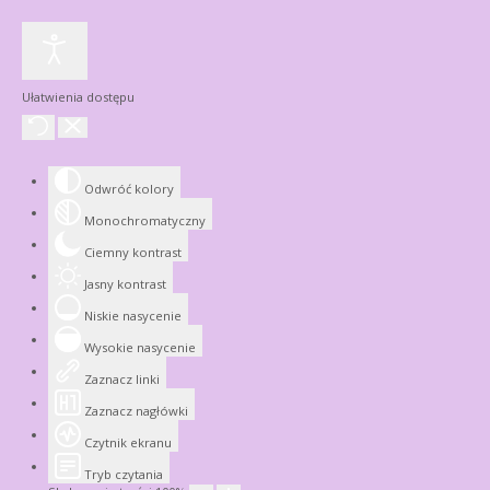
Ułatwienia dostępu
Odwróć kolory
Monochromatyczny
Ciemny kontrast
Jasny kontrast
Niskie nasycenie
Wysokie nasycenie
Zaznacz linki
Zaznacz nagłówki
Czytnik ekranu
Tryb czytania