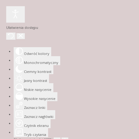
Ułatwienia dostępu
Odwróć kolory
Monochromatyczny
Ciemny kontrast
Jasny kontrast
Niskie nasycenie
Wysokie nasycenie
Zaznacz linki
Zaznacz nagłówki
Czytnik ekranu
Tryb czytania