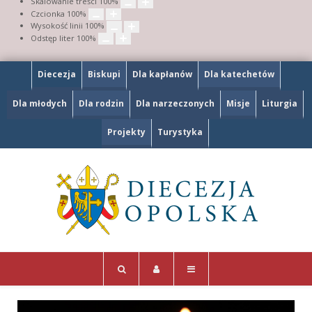
Skalowanie treści
100
%
Czcionka
100
%
Wysokość linii
100
%
Odstęp liter
100
%
Diecezja
Biskupi
Dla kapłanów
Dla katechetów
Dla młodych
Dla rodzin
Dla narzeczonych
Misje
Liturgia
Projekty
Turystyka