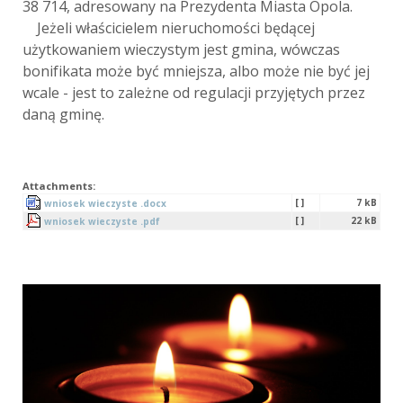
38 714, adresowany na Prezydenta Miasta Opola.
Jeżeli właścicielem nieruchomości będącej
użytkowaniem wieczystym jest gmina, wówczas
bonifikata może być mniejsza, albo może nie być jej
wcale - jest to zależne od regulacji przyjętych przez
daną gminę.
Attachments:
[ ]
7 kB
wniosek wieczyste .docx
[ ]
22 kB
wniosek wieczyste .pdf