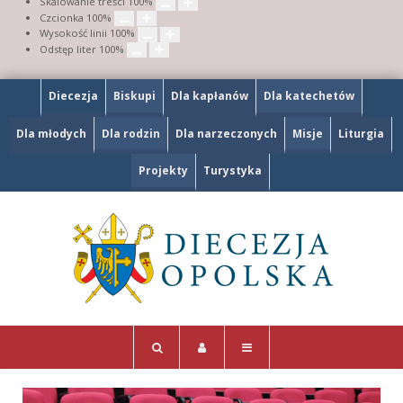
Skalowanie treści
100
%
Czcionka
100
%
Wysokość linii
100
%
Odstęp liter
100
%
Diecezja
Biskupi
Dla kapłanów
Dla katechetów
Dla młodych
Dla rodzin
Dla narzeczonych
Misje
Liturgia
Projekty
Turystyka