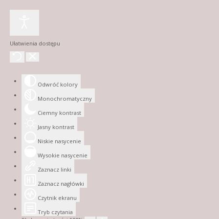
Ułatwienia dostępu
Odwróć kolory
Monochromatyczny
Ciemny kontrast
Jasny kontrast
Niskie nasycenie
Wysokie nasycenie
Zaznacz linki
Zaznacz nagłówki
Czytnik ekranu
Tryb czytania