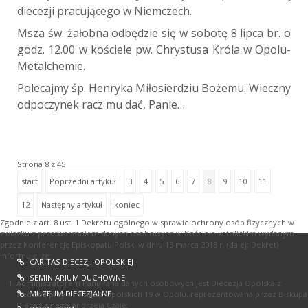
diecezji pracującego w Niemczech.
Msza św. żałobna odbędzie się w sobotę 8 lipca br. o
godz. 12.00 w kościele pw. Chrystusa Króla w Opolu-
Metalchemie.
Polecajmy śp. Henryka Miłosierdziu Bożemu: Wieczny
odpoczynek racz mu dać, Panie…
Strona 8 z 45
start
Poprzedni artykuł
3
4
5
6
7
8
9
10
11
12
Następny artykuł
koniec
Zgodnie z art. 8 ust. 1 Dekretu ogólnego w sprawie ochrony osób fizycznych w
związku z przetwarzaniem danych osobowych w Kościele katolickim wydanym
przez Konferencję Episkopatu Polski w dniu 13 marca 2018 r. (dalej: Dekret)
informuję, że:
CARITAS DIECEZJI OPOLSKIEJ
SEMINIARIUM DUCHOWNE
Administratorem Pani/Pana danych osobowych jest Diecezja Opolska z
MUZEUM DIECEZJALNE
siedzibą przy ul. Książąt Opolskich 19 w Opolu, reprezentowana przez Biskupa
Diecezjalnego Andrzeja Czaję;