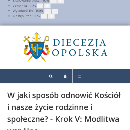
Skalowanie treści
100
%
Czcionka
100
%
Wysokość linii
100
%
Odstęp liter
100
%
W jaki sposób odnowić Kościół
i nasze życie rodzinne i
społeczne? - Krok V: Modlitwa