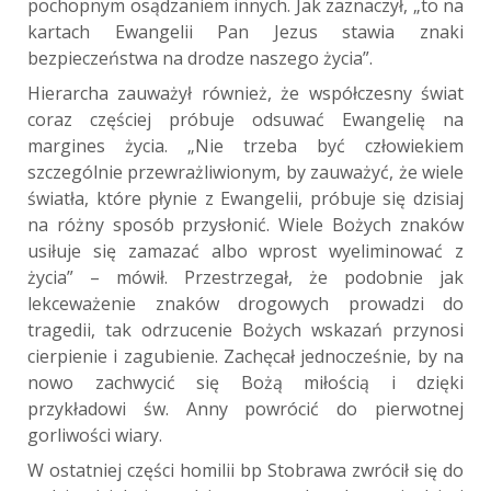
pochopnym osądzaniem innych. Jak zaznaczył, „to na
kartach Ewangelii Pan Jezus stawia znaki
bezpieczeństwa na drodze naszego życia”.
Hierarcha zauważył również, że współczesny świat
coraz częściej próbuje odsuwać Ewangelię na
margines życia. „Nie trzeba być człowiekiem
szczególnie przewrażliwionym, by zauważyć, że wiele
światła, które płynie z Ewangelii, próbuje się dzisiaj
na różny sposób przysłonić. Wiele Bożych znaków
usiłuje się zamazać albo wprost wyeliminować z
życia” – mówił. Przestrzegał, że podobnie jak
lekceważenie znaków drogowych prowadzi do
tragedii, tak odrzucenie Bożych wskazań przynosi
cierpienie i zagubienie. Zachęcał jednocześnie, by na
nowo zachwycić się Bożą miłością i dzięki
przykładowi św. Anny powrócić do pierwotnej
gorliwości wiary.
W ostatniej części homilii bp Stobrawa zwrócił się do