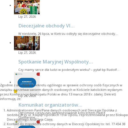
Lip 27, 2026
Diecezjalne obchody VI…
W niedzielę, 26 lipca, w Kietrzu odbyły się diecezjalne obchody…
Lip 27, 2026
Spotkanie Maryjnej Wspólnoty…
Czy mamy serce dla ludzi w podeszłym wieku? – pytał bp Rudolf…
Zgodnie z art. 8 ust. 1 Dekretu ogólnego w sprawie ochrony osób fizycznych w
związku z przetwarzaniem danych osobowych w Kościele katolickim wydanym
przez Konferencję Episkopatu Polski w dniu 13 marca 2018 r. (dalej: Dekret)
Lip 26, 2026
informuję, że:
Komunikat organizatorów…
Administratorem Pani/Pana danych osobowych jest Diecezja Opolska z
Ogromnie cieszy nas zainteresowanie koncertem Padre
siedzibą przy ul. Książąt Opolskich 19 w Opolu, reprezentowana przez Biskupa
Guilherme.…
Diecezjalnego Andrzeja Czaję;
Kontakt do Inspektora ochrony danych w Diecezji Opolskiej to: tel. 77 454 38