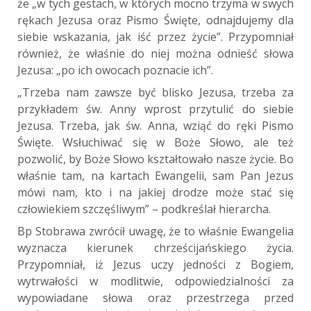
że „w tych gestach, w których mocno trzyma w swych
rękach Jezusa oraz Pismo Święte, odnajdujemy dla
siebie wskazania, jak iść przez życie”. Przypomniał
również, że właśnie do niej można odnieść słowa
Jezusa: „po ich owocach poznacie ich”.
„Trzeba nam zawsze być blisko Jezusa, trzeba za
przykładem św. Anny wprost przytulić do siebie
Jezusa. Trzeba, jak św. Anna, wziąć do ręki Pismo
Święte. Wsłuchiwać się w Boże Słowo, ale też
pozwolić, by Boże Słowo kształtowało nasze życie. Bo
właśnie tam, na kartach Ewangelii, sam Pan Jezus
mówi nam, kto i na jakiej drodze może stać się
człowiekiem szczęśliwym” – podkreślał hierarcha.
Bp Stobrawa zwrócił uwagę, że to właśnie Ewangelia
wyznacza kierunek chrześcijańskiego życia.
Przypomniał, iż Jezus uczy jedności z Bogiem,
wytrwałości w modlitwie, odpowiedzialności za
wypowiadane słowa oraz przestrzega przed