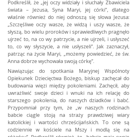
Podkreślił, że „jej oczy widziały i słuchały Zbawiciela
świata – Jezusa, Syna Maryi, jej córki”, dlatego
właśnie również do niej odnoszą się słowa Jezusa:
„Szczęśliwe oczy wasze, że widzą i uszy wasze, że
słyszą, bo wielu proroków i sprawiedliwych pragnęło
ujrzeć to, na co wy patrzycie, a nie ujrzeli, i usłyszeć
to, co wy słyszycie, a nie usłyszeli”. Jak zaznaczył,
patrząc na życie Maryi, „możemy powiedzieć, że św.
Anna dobrze wychowała swoją córkę”.
Nawiązując do spotkania Maryjnej Wspólnoty
Opiekunek Dziecięctwa Bożego, biskup zachęcał do
budowania więzi między pokoleniami. Zachęcił, aby
uwrażliwić swoje dzieci i wnuki na ich relację do
starszego pokolenia, do naszych dziadków i babć.
Przypomniał przy tym, że „w naszych rodzinach
babcie ciągle stoją na straży prawdziwej wiary
katolickiej i wartości chrześcijańskich. To one są
codziennie w kościele na Mszy i modlą się na