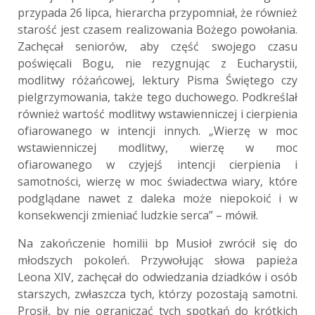
przypada 26 lipca, hierarcha przypomniał, że również
starość jest czasem realizowania Bożego powołania.
Zachęcał seniorów, aby część swojego czasu
poświęcali Bogu, nie rezygnując z Eucharystii,
modlitwy różańcowej, lektury Pisma Świętego czy
pielgrzymowania, także tego duchowego. Podkreślał
również wartość modlitwy wstawienniczej i cierpienia
ofiarowanego w intencji innych. „Wierzę w moc
wstawienniczej modlitwy, wierzę w moc
ofiarowanego w czyjejś intencji cierpienia i
samotności, wierzę w moc świadectwa wiary, które
podglądane nawet z daleka może niepokoić i w
konsekwencji zmieniać ludzkie serca” – mówił.
Na zakończenie homilii bp Musioł zwrócił się do
młodszych pokoleń. Przywołując słowa papieża
Leona XIV, zachęcał do odwiedzania dziadków i osób
starszych, zwłaszcza tych, którzy pozostają samotni.
Prosił, by nie ograniczać tych spotkań do krótkich