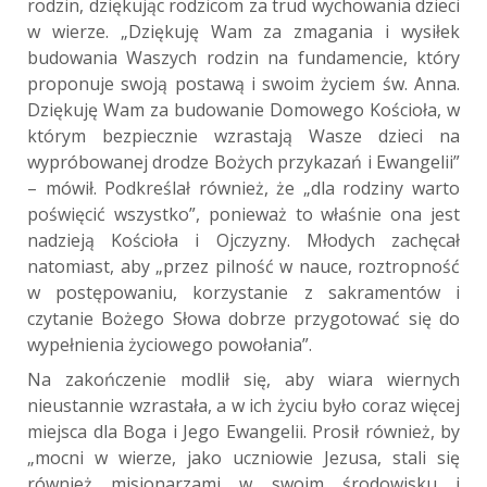
rodzin, dziękując rodzicom za trud wychowania dzieci
w wierze. „Dziękuję Wam za zmagania i wysiłek
budowania Waszych rodzin na fundamencie, który
proponuje swoją postawą i swoim życiem św. Anna.
Dziękuję Wam za budowanie Domowego Kościoła, w
którym bezpiecznie wzrastają Wasze dzieci na
wypróbowanej drodze Bożych przykazań i Ewangelii”
– mówił. Podkreślał również, że „dla rodziny warto
poświęcić wszystko”, ponieważ to właśnie ona jest
nadzieją Kościoła i Ojczyzny. Młodych zachęcał
natomiast, aby „przez pilność w nauce, roztropność
w postępowaniu, korzystanie z sakramentów i
czytanie Bożego Słowa dobrze przygotować się do
wypełnienia życiowego powołania”.
Na zakończenie modlił się, aby wiara wiernych
nieustannie wzrastała, a w ich życiu było coraz więcej
miejsca dla Boga i Jego Ewangelii. Prosił również, by
„mocni w wierze, jako uczniowie Jezusa, stali się
również misjonarzami w swoim środowisku i