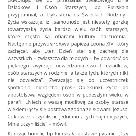
Odwołując się do przesłania Światowego Dnia
Dziadków i Osób Starszych, bp Pierskała
przypomniał, że Dykasteria ds. Świeckich, Rodziny i
Życia wskazuje, iż „samotność jest niestety gorzką
towarzyszką życia bardzo wielu osób starszych,
które często są ofiarami kultury odrzucenia”.
Następnie przywołał słowa papieża Leona XIV, który
zachęcał, aby „ten Dzień stał się zachętą dla
wszystkich – zwłaszcza dla młodych – by powrócić do
pięknego zwyczaju odwiedzania swoich dziadków,
osób starszych w rodzinie, a także tych, których nikt
nie odwiedza”. Zwracając się do uczestniczek
spotkania, hierarcha prosił Opiekunki Życia, do
apostolstwa względem osób w podeszłym wieku w
parafii. „Niech z waszą modlitwą za osoby starsze
wiekiem łączy się postawa zgodna ze słowami Jezusa:
Cokolwiek uczyniliście jednemu z tych najmniejszych,
Mnie uczyniliście” – mówił.
Kończąc homilię bp Pierskała postawił pytanie: „Czy