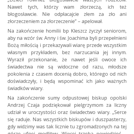
Nawet tych, którzy wam złorzeczą, ich też
błogosławcie. Nie odpłacajcie złem za zło ani
złorzeczeniem za złorzeczenie” – apelował.
Na zakończenie homilii bp Kleszcz życzył seniorom,
aby na wzór św. Anny i św. Joachima byli przepełnieni
Bożą miłością i przekazywali wiarę przede wszystkim
własnym przykładem, bez narzucania jej innym.
Wyraził przekonanie, że nawet jeśli owoce ich
świadectwa nie są widoczne od razu, młodsze
pokolenia z czasem docenią dobro, którego od nich
doświadczyły, i będą wspominać ich jako ważnych
świadków wiary.
Na zakończenie sumy odpustowej biskup opolski
Andrzej Czaja podziękował pielgrzymom za liczny
udział w uroczystości oraz świadectwo wiary. „Serce
się raduje. Nas wszystkich biskupów i duszpasterzy,
gdy widzimy was tak licznie tu zgromadzonych na tej
górze ufnej modlitwy. Więcej trzeba powiedzieć –