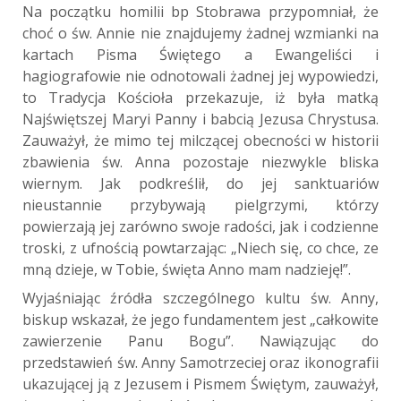
Na początku homilii bp Stobrawa przypomniał, że
choć o św. Annie nie znajdujemy żadnej wzmianki na
kartach Pisma Świętego a Ewangeliści i
hagiografowie nie odnotowali żadnej jej wypowiedzi,
to Tradycja Kościoła przekazuje, iż była matką
Najświętszej Maryi Panny i babcią Jezusa Chrystusa.
Zauważył, że mimo tej milczącej obecności w historii
zbawienia św. Anna pozostaje niezwykle bliska
wiernym. Jak podkreślił, do jej sanktuariów
nieustannie przybywają pielgrzymi, którzy
powierzają jej zarówno swoje radości, jak i codzienne
troski, z ufnością powtarzając: „Niech się, co chce, ze
mną dzieje, w Tobie, święta Anno mam nadzieję!”.
Wyjaśniając źródła szczególnego kultu św. Anny,
biskup wskazał, że jego fundamentem jest „całkowite
zawierzenie Panu Bogu”. Nawiązując do
przedstawień św. Anny Samotrzeciej oraz ikonografii
ukazującej ją z Jezusem i Pismem Świętym, zauważył,