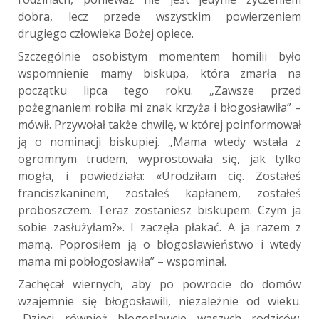
dobra, lecz przede wszystkim powierzeniem
drugiego człowieka Bożej opiece.
Szczególnie osobistym momentem homilii było
wspomnienie mamy biskupa, która zmarła na
początku lipca tego roku. „Zawsze przed
pożegnaniem robiła mi znak krzyża i błogosławiła” –
mówił. Przywołał także chwilę, w której poinformował
ją o nominacji biskupiej. „Mama wtedy wstała z
ogromnym trudem, wyprostowała się, jak tylko
mogła, i powiedziała: «Urodziłam cię. Zostałeś
franciszkaninem, zostałeś kapłanem, zostałeś
proboszczem. Teraz zostaniesz biskupem. Czym ja
sobie zasłużyłam?». I zaczęła płakać. A ja razem z
mamą. Poprosiłem ją o błogosławieństwo i wtedy
mama mi pobłogosławiła” – wspominał.
Zachęcał wiernych, aby po powrocie do domów
wzajemnie się błogosławili, niezależnie od wieku.
„Dzieci również błogosławcie waszych rodziców.