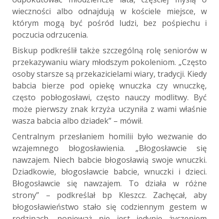
wieczności albo odnajdują w kościele miejsce, w
którym mogą być pośród ludzi, bez pośpiechu i
poczucia odrzucenia.
Biskup podkreślił także szczególną rolę seniorów w
przekazywaniu wiary młodszym pokoleniom. „Często
osoby starsze są przekazicielami wiary, tradycji. Kiedy
babcia bierze pod opiekę wnuczka czy wnuczkę,
często pobłogosławi, często nauczy modlitwy. Być
może pierwszy znak krzyża uczyniła z wami właśnie
wasza babcia albo dziadek” – mówił.
Centralnym przesłaniem homilii było wezwanie do
wzajemnego błogosławienia. „Błogosławcie się
nawzajem. Niech babcie błogosławią swoje wnuczki.
Dziadkowie, błogosławcie babcie, wnuczki i dzieci.
Błogosławcie się nawzajem. To działa w różne
strony” – podkreślał bp Kleszcz. Zachęcał, aby
błogosławieństwo stało się codziennym gestem w
rodzinach, ponieważ nie jest jedynie życzeniem