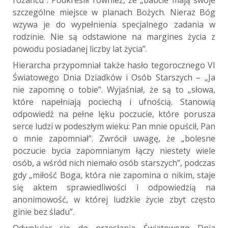
różańcu”. Podkreślił również, że „babcie mają swoje
szczególne miejsce w planach Bożych. Nieraz Bóg
wzywa je do wypełnienia specjalnego zadania w
rodzinie. Nie są odstawione na margines życia z
powodu posiadanej liczby lat życia”.
Hierarcha przypomniał także hasło tegorocznego VI
Światowego Dnia Dziadków i Osób Starszych – „Ja
nie zapomnę o tobie”. Wyjaśniał, że są to „słowa,
które napełniają pociechą i ufnością. Stanowią
odpowiedź na pełne lęku poczucie, które porusza
serce ludzi w podeszłym wieku: Pan mnie opuścił, Pan
o mnie zapomniał”. Zwrócił uwagę, że „bolesne
poczucie bycia zapomnianym łączy niestety wiele
osób, a wśród nich niemało osób starszych”, podczas
gdy „miłość Boga, która nie zapomina o nikim, staje
się aktem sprawiedliwości i odpowiedzią na
anonimowość, w której ludzkie życie zbyt często
ginie bez śladu”.