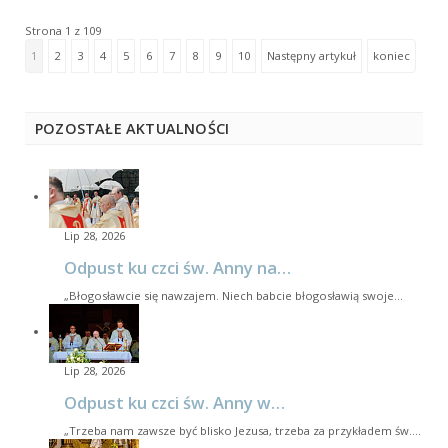
Strona 1 z 109
1
2
3
4
5
6
7
8
9
10
Następny artykuł
koniec
POZOSTAŁE AKTUALNOŚCI
Lip 28, 2026
Odpust ku czci św. Anny na…
„Błogosławcie się nawzajem. Niech babcie błogosławią swoje…
Lip 28, 2026
Odpust ku czci św. Anny w…
„Trzeba nam zawsze być blisko Jezusa, trzeba za przykładem św.…