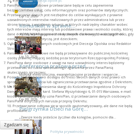
37, e-mail:
iod@diecezja.opole.pl
;
Pani/Pana dane osobowe przetwarzane będą w celu zapewnienia
bezpieczeństwa usług, celu informacyjnym oraz pomiarów statystycznych;
Przetwarzanie danych jest niezbędne do celów wynikających z prawnie
Lip 13, 2026
uzasadnionych interesów realizowanych przez administratora lub przez
Komunikat w sprawie…
stronę trzecią, z wyjątkiem sytuacji, w których nadrzędny charakter wobec
tych interesów mają interesy lub podstawowe prawa i wolności osoby, której
KOMUNIKAT w sprawie ekskomuniki dla wiernych należących do…
dane dotyczą, wymagające ochrony danych osobowych, w szczególności, gdy
osoba, której dane dotyczą, jest dzieckiem;
Odbiorcą Pani/Pana danych osobowych jest Diecezja Opolska oraz Redaktor
Strony.
Pani/Pana dane osobowe nie będą przekazywane do publicznej kościelnej
Lip 10, 2026
osoby prawnej mającej siedzibę poza terytorium Rzeczypospolitej Polskiej;
Pani/Pana dane osobowe z uwagi na nasz uzasadniony interes będziemy
Konferencja prasowa przed…
przetwarzać do czasu ewentualnego zgłoszenia przez Pana/Panią
skutecznego sprzeciwu;
Muzyka elektroniczna, ewangelizacyjne przesłanie i wsparcie…
Posiada Pani/Pan prawo dostępu do treści swoich danych oraz prawo ich
sprostowania, usunięcia lub ograniczenia przetwarzania zgodnie z Dekretem;
Ma Pani/Pan prawo wniesienia skargi do Kościelnego Inspektora Ochrony
Danych (adres: Skwer kard. Stefana Wyszyńskiego 6, 01-015 Warszawa, e-mail:
kiod@episkopat.pl
), gdy uzna Pani/Pan, iż przetwarzanie danych osobowych
Lip 09, 2026
Pani/Pana dotyczących narusza przepisy Dekretu;
10. Przetwarzanie odbywa się w sposób zautomatyzowany, ale dane nie będą
Pielgrzymka Dzieci na Górę…
profilowane.
„Zawsze kiedy jesteście życzliwi dla kolegów, pomocni dla…
Zgadzam się
Polityka prywatności