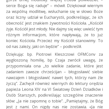
serce Boga się raduje” – mówił. Dziękował wiernym
za wspólną modlitwę, wsłuchanie się w słowo Boże
oraz liczny udział w Eucharystii, podkreślając, że ich
obecność jest znakiem żywotności Kościoła. „Kościół
żyje. Kościół jest młody. Nie dajmy się więc uwieść tym
różnym informacjom, które napływają, że to już
koniec Kościoła. Przecież my Kościół stanowimy. To
od nas zależy, jaki on będzie” – podkreślił.
Dziękując bp. Piotrowi Kleszczowi OFMConv za
wygłoszoną homilię, bp Czaja zwrócił uwagę, że
przypomniała ona „to wielkie zadanie, które jest
zadaniem zawsze chrześcijan – błogosławić siebie
nawzajem i błogosławić nawet tych, którzy nam źle
życzą”. Zachęcił również wiernych do lektury orędzia
papieża Leona XIV na VI Światowy Dzień Dziadków i
Osób Starszych, podkreślając szczególne znaczenie
słów: „Ja nie zapomnę o tobie”. „Pamiętajmy, że Bóg
jest z nami. On nigdy nas nie zostawia. «Ja nie