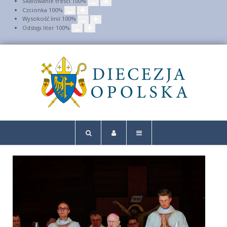
Skalowanie treści
100
%
Czcionka
100
%
Wysokość linii
100
%
Odstęp liter
100
%