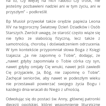
na to, czy więcej na nich radości czy trosk, nie
jesteśmy pozbawieni nadziei ani w tym życiu, ani w
przyszłym” – podkreślił.
Bp Musioł przywołał także orędzie papieża Leona
XIV na tegoroczny Światowy Dzień Dziadków i Osób
Starszych. Zwrócił uwagę, że starość często wiąże się
nie tylko ze słabością fizyczną, lecz także z
samotnością, chorobą i doświadczeniem odrzucenia.
W tym kontekście przypomniał słowa Boga z Księgi
Izajasza: „Ja nie zapomnę o Tobie”, dodając, że
„nawet gdyby zapomniała o Tobie córka czy syn,
nawet gdyby omijały Cię wnuki, nawet jeśli zawiedli
Cię przyjaciele, Ja, Bóg, nie zapomnę o Tobie”.
Zachęcał seniorów, aby nawet w podeszłym wieku
nie przestawali powierzać swojego życia Bogu i
każdego dnia wracali do Niego z ufnością.
Odwołując się do postaci św. Anny, głównej patronki
diecezji opolskiej, której wspomnienie liturgiczne