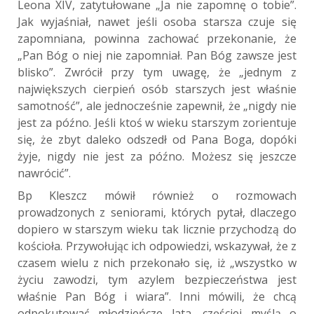
Leona XIV, zatytułowane „Ja nie zapomnę o tobie”.
Jak wyjaśniał, nawet jeśli osoba starsza czuje się
zapomniana, powinna zachować przekonanie, że
„Pan Bóg o niej nie zapomniał. Pan Bóg zawsze jest
blisko”. Zwrócił przy tym uwagę, że „jednym z
największych cierpień osób starszych jest właśnie
samotność”, ale jednocześnie zapewnił, że „nigdy nie
jest za późno. Jeśli ktoś w wieku starszym zorientuje
się, że zbyt daleko odszedł od Pana Boga, dopóki
żyje, nigdy nie jest za późno. Możesz się jeszcze
nawrócić”.
Bp Kleszcz mówił również o rozmowach
prowadzonych z seniorami, których pytał, dlaczego
dopiero w starszym wieku tak licznie przychodzą do
kościoła. Przywołując ich odpowiedzi, wskazywał, że z
czasem wielu z nich przekonało się, iż „wszystko w
życiu zawodzi, tym azylem bezpieczeństwa jest
właśnie Pan Bóg i wiara”. Inni mówili, że chcą
odpokutować młodzieńcze lata, częściej myślą o