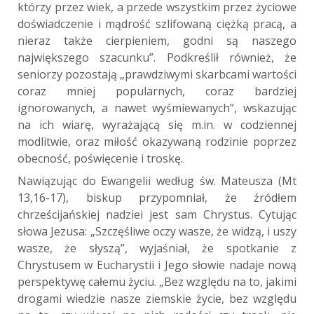
którzy przez wiek, a przede wszystkim przez życiowe
doświadczenie i mądrość szlifowaną ciężką pracą, a
nieraz także cierpieniem, godni są naszego
największego szacunku”. Podkreślił również, że
seniorzy pozostają „prawdziwymi skarbcami wartości
coraz mniej popularnych, coraz bardziej
ignorowanych, a nawet wyśmiewanych”, wskazując
na ich wiarę, wyrażającą się m.in. w codziennej
modlitwie, oraz miłość okazywaną rodzinie poprzez
obecność, poświęcenie i troskę.
Nawiązując do Ewangelii według św. Mateusza (Mt
13,16-17), biskup przypomniał, że źródłem
chrześcijańskiej nadziei jest sam Chrystus. Cytując
słowa Jezusa: „Szczęśliwe oczy wasze, że widzą, i uszy
wasze, że słyszą”, wyjaśniał, że spotkanie z
Chrystusem w Eucharystii i Jego słowie nadaje nową
perspektywę całemu życiu. „Bez względu na to, jakimi
drogami wiedzie nasze ziemskie życie, bez względu