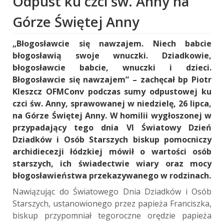
Odpust ku czci św. Anny na
Górze Świętej Anny
„Błogosławcie się nawzajem. Niech babcie
błogosławią swoje wnuczki. Dziadkowie,
błogosławcie babcie, wnuczki i dzieci.
Błogosławcie się nawzajem” – zachęcał bp Piotr
Kleszcz OFMConv podczas sumy odpustowej ku
czci św. Anny, sprawowanej w niedzielę, 26 lipca,
na Górze Świętej Anny. W homilii wygłoszonej w
przypadający tego dnia VI Światowy Dzień
Dziadków i Osób Starszych biskup pomocniczy
archidiecezji łódzkiej mówił o wartości osób
starszych, ich świadectwie wiary oraz mocy
błogosławieństwa przekazywanego w rodzinach.
Nawiązując do Światowego Dnia Dziadków i Osób
Starszych, ustanowionego przez papieża Franciszka,
biskup przypomniał tegoroczne orędzie papieża