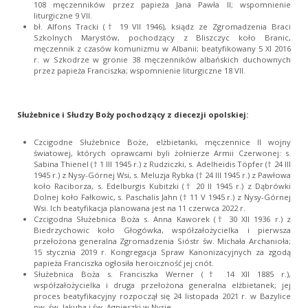
108 męczenników przez papieża Jana Pawła II; wspomnienie
liturgiczne 9 VII.
bł. Alfons Tracki († 19 VII 1946), ksiądz ze Zgromadzenia Braci
Szkolnych Marystów, pochodzący z Bliszczyc koło Branic,
męczennik z czasów komunizmu w Albanii; beatyfikowany 5 XI 2016
r. w Szkodrze w gronie 38 męczenników albańskich duchownych
przez papieża Franciszka; wspomnienie liturgiczne 18 VII.
Służebnice i Słudzy Boży pochodzący z diecezji opolskiej:
Czcigodne Służebnice Boże, elżbietanki, męczennice II wojny
światowej, których oprawcami byli żołnierze Armii Czerwonej: s.
Sabina Thienel († 1 III 1945 r.) z Rudziczki, s. Adelheidis Töpfer († 24 III
1945 r.) z Nysy-Górnej Wsi, s. Meluzja Rybka († 24 III 1945 r.) z Pawłowa
koło Raciborza, s. Edelburgis Kubitzki († 20 II 1945 r.) z Dąbrówki
Dolnej koło Fałkowic, s. Paschalis Jahn († 11 V 1945 r.) z Nysy-Górnej
Wsi. Ich beatyfikacja planowana jest na 11 czerwca 2022 r.
Czcigodna Służebnica Boża s. Anna Kaworek († 30 XII 1936 r.) z
Biedrzychowic koło Głogówka, współzałożycielka i pierwsza
przełożona generalna Zgromadzenia Sióstr św. Michała Archanioła;
15 stycznia 2019 r. Kongregacja Spraw Kanonizacyjnych za zgodą
papieża Franciszka ogłosiła heroiczność jej cnót.
Służebnica Boża s. Franciszka Werner († 14 XII 1885 r.),
współzałożycielka i druga przełożona generalna elżbietanek; jej
proces beatyfikacyjny rozpoczął się 24 listopada 2021 r. w Bazylice
pw. św. Jakuba i św. Agnieszki w Nysie.