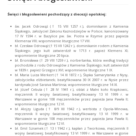
Święci i błogosławieni pochodzący z diecezji opolskiej:
św. Jacek Odrowąż († 15 VIII 1257 r.), dominikanin z Kamienia
Śląskiego, założyciel Zakonu Kaznodziejów w Polsce; kanonizowany
17 IV 1594 r. w Bazylice pw. św. Piotra w Rzymie przez papieża
Klemensa VIII; wspomnienie liturgiczne 17 VIII.
bł. Czesław Odrowąż († 15 VII 1242 r.), dominikanin rodem z Kamienia
Śląskiego; jego kult zatwierdził w 1713 r. papież Klemens XI;
wspomnienie liturgiczne 20 lipca.
bł. Bronisława († 29 VIII 1259 r.), norbertanka, która według tradycji
pochodziła z rodu Odrowążów z Kamienia Śląskiego; kult zatwierdził
w 1839 r. papież Grzegorz XVI; wspomnienie liturgiczne 1 IX.
bł. Maria Luiza Merkert († 14 XI 1872 r.), Śląska Samarytanka z Nysy,
założycielka elżbietanek; beatyfikowana 30 IX 2007 r. w Nysie przez
kardynała José Saraiva Martinsa; wspomnienie liturgiczne 14 XI.
bł. Józef Cebula († 28 IV 1941 r.), oblat z Malni koło Krapkowic,
męczennik II wojny światowej; beatyfikowany 13 VI 1999 r. w
Warszawie w gonie 108 męczenników przez papieża Jana Pawła II;
wspomnienie liturgiczne 12 VI.
bł. Alojzy Liguda († 8/9 XII 1942 r.), werbista z Opola-Winowa,
męczennik II wojny światowej; beatyfikowany 13 VI 1999 r. w
Warszawie w gonie 108 męczenników przez papieża Jana Pawła II;
wspomnienie liturgiczne 12 VI.
bł. Emil Szramek († 13 I 1942 r.), kapłan z Tworkowa, męczennik II
wojny światowej; beatyfikowany 13 VI 1999 r. w Warszawie w gonie