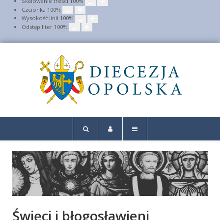
Skalowanie treści
100
%
Czcionka
100
%
Wysokość linii
100
%
Odstęp liter
100
%
Święci i błogosławieni