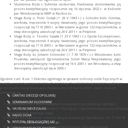
Służebnica Boża s. Eufemia raciborska, Piastówna, dominikanka; jej
proces beatyfikacyjny rozpocznie się 16 stycznia 2022 r. w Kościele
pw. Wniebowzięcia NMP w Raciborzu.
Sługa Boży o. Piotr Gołąb († 26 V 1943 r.) z Schodni koło Ozimka,
werbista, męczennik II wojny światowej; jego proces beatyfikacyjny
rozpoczął się 17 IX 2003 r. w Warszawie w gonie 122 męczenników, a
etap diecezjalny zakończył się 24 V 2011 r. w Pelplinie.
Sługa Boży o. Teodor Sąsała († 23 V 1943 r.) z Opola-Szczepanowic,
werbista, męczennik II wojny światowej; jego proces beatyfikacyjny
rozpoczął się 17 IX 2003 r. w Warszawie w gonie 122 męczenników, a
etap diecezjalny zakończył się 24 V 2011 r. w Pelplinie.
Sługa Boży ks. Johann Schneider († 7 XII 1876 r.) z Mieszkowic koło
Prudnika, założyciel Zgromadzenia Sióstr Maryi Niepokalanej; jego
proces beatyfikacyjny rozpoczął się 16 V 2001 r. we Wrocławiu, a etap
diecezjalny zakończył się w 2005 r.
Zgodnie z art. 8 ust. 1 Dekretu ogólnego w sprawie ochrony osób fizycznych w
związku z przetwarzaniem danych osobowych w Kościele katolickim wydanym
przez Konferencję Episkopatu Polski w dniu 13 marca 2018 r. (dalej: Dekret)
informuję, że:
CARITAS DIECEZJI OPOLSKIEJ
SEMINIARIUM DUCHOWNE
Administratorem Pani/Pana danych osobowych jest Diecezja Opolska z
MUZEUM DIECEZJALNE
siedzibą przy ul. Książąt Opolskich 19 w Opolu, reprezentowana przez Biskupa
Diecezjalnego Andrzeja Czaję;
RADIO DOXA
Kontakt do Inspektora ochrony danych w Diecezji Opolskiej to: tel. 77 454 38
WYDZIAŁ TEOLOGICZNY UO
37, e-mail:
iod@diecezja.opole.pl
;
Pani/Pana dane osobowe przetwarzane będą w celu zapewnienia