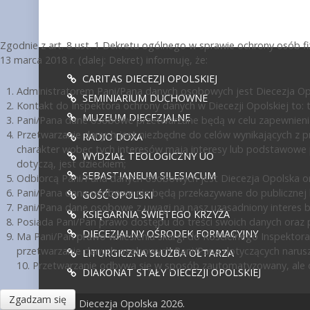
Zgodnie z art. 8 ust. 1 Dekretu ogólnego w sprawie ochrony osób 
13 marca 2018 r. (dalej: Dekret) informuję, że:
CARITAS DIECEZJI OPOLSKIEJ
Administratorem Pani/Pana danych osobowych jest Diecezja Opol
SEMINIARIUM DUCHOWNE
Kontakt do Inspektora ochrony danych w Diecezji Opolskiej to: te
MUZEUM DIECEZJALNE
Pani/Pana dane osobowe przetwarzane będą w celu zapewnienia
Przetwarzanie danych jest niezbędne do celów wynikających z pr
RADIO DOXA
charakter wobec tych interesów mają interesy lub podstawowe 
WYDZIAŁ TEOLOGICZNY UO
dotyczą, jest dzieckiem;
SEBASTIANEUM SILESIACUM
Odbiorcą Pani/Pana danych osobowych jest Diecezja Opolska or
Pani/Pana dane osobowe nie będą przekazywane do publicznej ko
GOŚĆ OPOLSKI
Pani/Pana dane osobowe z uwagi na nasz uzasadniony interes 
KSIĘGARNIA ŚWIĘTEGO KRZYŻA
Posiada Pani/Pan prawo dostępu do treści swoich danych oraz p
DIECEZJALNY OŚRODEK FORMACYJNY
Ma Pani/Pan prawo wniesienia skargi do Kościelnego Inspektora
przetwarzanie danych osobowych Pani/Pana dotyczących narusz
LITURGICZNA SŁUŻBA OŁTARZA
10. Przetwarzanie odbywa się w sposób zautomatyzowany, ale d
DIAKONAT STAŁY DIECEZJI OPOLSKIEJ
Zgadzam się
© Diecezja Opolska 2026.