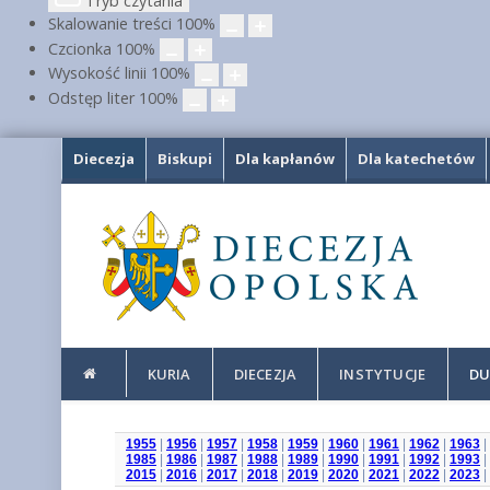
Tryb czytania
Skalowanie treści
100
%
Czcionka
100
%
Wysokość linii
100
%
Odstęp liter
100
%
Diecezja
Biskupi
Dla kapłanów
Dla katechetów
KURIA
DIECEZJA
INSTYTUCJE
DU