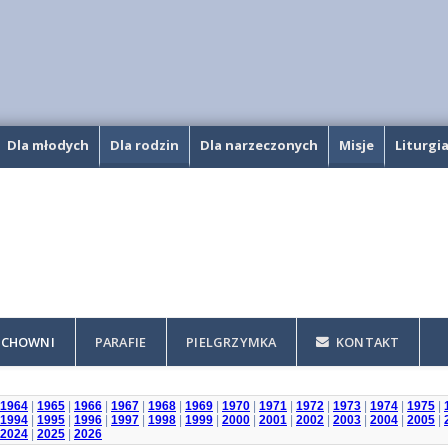
Dla młodych
Dla rodzin
Dla narzeczonych
Misje
Liturgi
CHOWNI
PARAFIE
PIELGRZYMKA
KONTAKT