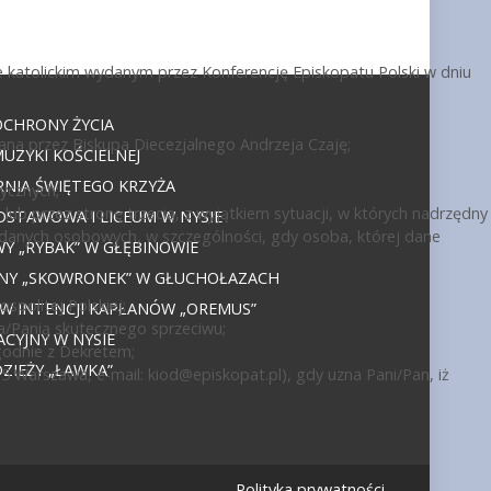
 katolickim wydanym przez Konferencję Episkopatu Polski w dniu
OCHRONY ŻYCIA
ana przez Biskupa Diecezjalnego Andrzeja Czaję;
UZYKI KOŚCIELNEJ
NIA ŚWIĘTEGO KRZYŻA
ycznych;
ub przez stronę trzecią, z wyjątkiem sytuacji, w których nadrzędny
DSTAWOWA I LICEUM W NYSIE
 danych osobowych, w szczególności, gdy osoba, której dane
 „RYBAK” W GŁĘBINOWIE
JNY „SKOWRONEK” W GŁUCHOŁAZACH
politej Polskiej;
 W INTENCJI KAPŁANÓW „OREMUS”
a/Panią skutecznego sprzeciwu;
CYJNY W NYSIE
godnie z Dekretem;
IEŻY „ŁAWKA”
15 Warszawa, e-mail:
kiod@episkopat.pl
), gdy uzna Pani/Pan, iż
Polityka prywatności