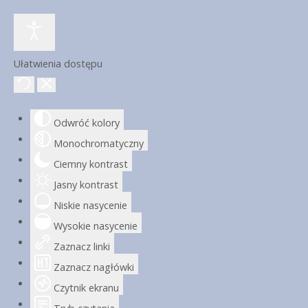
Ułatwienia dostępu
Odwróć kolory
Monochromatyczny
Ciemny kontrast
Jasny kontrast
Niskie nasycenie
Wysokie nasycenie
Zaznacz linki
Zaznacz nagłówki
Czytnik ekranu