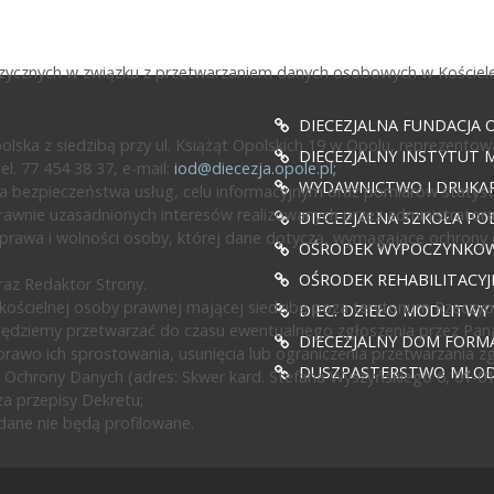
fizycznych w związku z przetwarzaniem danych osobowych w Kościele
DIECEZJALNA FUNDACJA 
ska z siedzibą przy ul. Książąt Opolskich 19 w Opolu, reprezentow
DIECEZJALNY INSTYTUT M
l. 77 454 38 37, e-mail:
iod@diecezja.opole.pl
;
WYDAWNICTWO I DRUKAR
 bezpieczeństwa usług, celu informacyjnym oraz pomiarów statyst
awnie uzasadnionych interesów realizowanych przez administratora l
DIECEZJALNA SZKOŁA PO
prawa i wolności osoby, której dane dotyczą, wymagające ochrony
OŚRODEK WYPOCZYNKOWY
OŚRODEK REHABILITACY
az Redaktor Strony.
ścielnej osoby prawnej mającej siedzibę poza terytorium Rzeczypos
DIEC. DZIEŁO MODLITWY
będziemy przetwarzać do czasu ewentualnego zgłoszenia przez Pan
DIECEZJALNY DOM FORMA
rawo ich sprostowania, usunięcia lub ograniczenia przetwarzania z
DUSZPASTERSTWO MŁODZ
 Ochrony Danych (adres: Skwer kard. Stefana Wyszyńskiego 6, 01-0
a przepisy Dekretu;
ane nie będą profilowane.