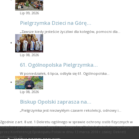
Lip 09, 2026
Pielgrzymka Dzieci na Górę…
„Zawsze kiedy jesteście życzliwi dla kolegów, pomocni dla…
Lip 08, 2026
61. Ogólnopolska Pielgrzymka…
W poniedziałek, 6 lipca, odbyła się 61. Ogólnopolska…
Lip 08, 2026
Biskup Opolski zaprasza na…
„Pielgrzymka jest niezwykłym czasem rekolekcji, odnowy i…
Zgodnie z art. 8 ust. 1 Dekretu ogólnego w sprawie ochrony osób fizycznych w
związku z przetwarzaniem danych osobowych w Kościele katolickim wydanym
przez Konferencję Episkopatu Polski w dniu 13 marca 2018 r. (dalej: Dekret)
informuję, że: