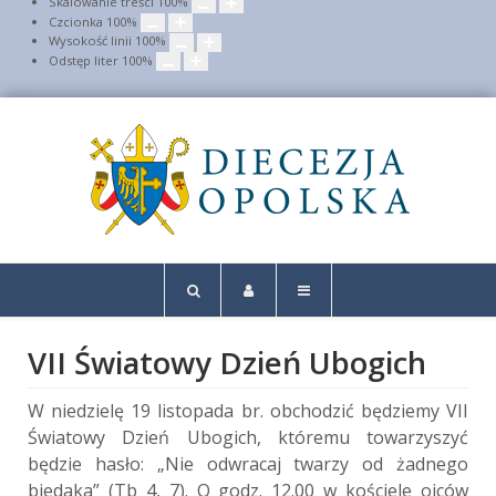
Skalowanie treści
100
%
Czcionka
100
%
Wysokość linii
100
%
Odstęp liter
100
%
VII Światowy Dzień Ubogich
W niedzielę 19 listopada br. obchodzić będziemy VII
Światowy Dzień Ubogich, któremu towarzyszyć
będzie hasło: „Nie odwracaj twarzy od żadnego
biedaka” (Tb 4, 7). O godz. 12.00 w kościele ojców