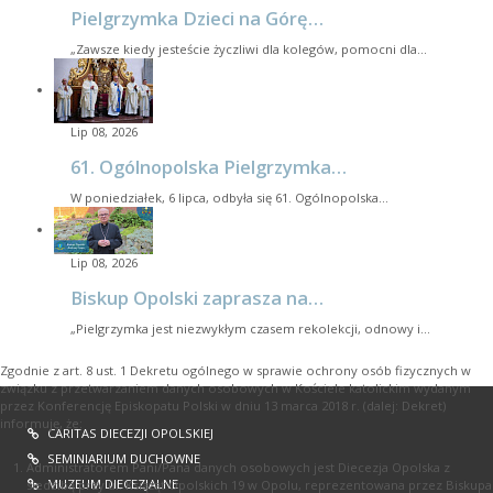
Pielgrzymka Dzieci na Górę…
„Zawsze kiedy jesteście życzliwi dla kolegów, pomocni dla…
Lip 08, 2026
61. Ogólnopolska Pielgrzymka…
W poniedziałek, 6 lipca, odbyła się 61. Ogólnopolska…
Lip 08, 2026
Biskup Opolski zaprasza na…
„Pielgrzymka jest niezwykłym czasem rekolekcji, odnowy i…
Zgodnie z art. 8 ust. 1 Dekretu ogólnego w sprawie ochrony osób fizycznych w
związku z przetwarzaniem danych osobowych w Kościele katolickim wydanym
przez Konferencję Episkopatu Polski w dniu 13 marca 2018 r. (dalej: Dekret)
informuję, że:
CARITAS DIECEZJI OPOLSKIEJ
SEMINIARIUM DUCHOWNE
Administratorem Pani/Pana danych osobowych jest Diecezja Opolska z
MUZEUM DIECEZJALNE
siedzibą przy ul. Książąt Opolskich 19 w Opolu, reprezentowana przez Biskupa