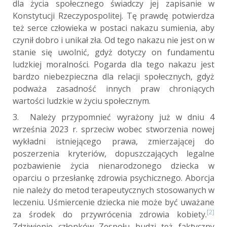
dla życia społecznego świadczy jej zapisanie w
Konstytucji Rzeczypospolitej. Tę prawdę potwierdza
też serce człowieka w postaci nakazu sumienia, aby
czynił dobro i unikał zła. Od tego nakazu nie jest on w
stanie się uwolnić, gdyż dotyczy on fundamentu
ludzkiej moralności. Pogarda dla tego nakazu jest
bardzo niebezpieczna dla relacji społecznych, gdyż
podważa zasadność innych praw chroniących
wartości ludzkie w życiu społecznym.
3. Należy przypomnieć wyrażony już w dniu 4
września 2023 r. sprzeciw wobec stworzenia nowej
wykładni istniejącego prawa, zmierzającej do
poszerzenia kryteriów, dopuszczających legalne
pozbawienie życia nienarodzonego dziecka w
oparciu o przesłankę zdrowia psychicznego. Aborcja
nie należy do metod terapeutycznych stosowanych w
leczeniu. Uśmiercenie dziecka nie może być uważane
[2]
za środek do przywrócenia zdrowia kobiety.
Zdziwienie członków Zespołu budzi też faktyczny