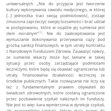
uniwersalnych. „Nie do przyjęcia jest tworzenie
kultury wykonywania zawodu medycznego, w której
[…] jednostka traci swoją podmiotowość, zostaje
zmuszona zaprzeczyć swojej tożsamości i brać udział
w postępowaniu, które w osądzie jej sumienia jest
[3]
złem moralnym”
. Nie do zaakceptowania jest
wymuszanie dokonywania przerywania ciąży pod
groźbą sankcji finansowych, w tym utraty kontraktu
z Narodowym Funduszem Zdrowia. Zauważyć należy,
że sumienie lekarzy może być łamane w takiej
sytuacji przez osoby zarządzające podmiotami
leczniczymi, które będą się obawiać ograniczenia lub
utraty finansowania działalności leczniczej ze
środków publicznych. Takie rozwiązanie nie liczy się
też z fundamentalnym prawem obywateli do
świadczeń zdrowotnych, które zostaną ograniczone
przez pozbawienie szpitali należnych im funduszy.
Nie jest to więc kara wymierzona w dyrekcje szpitali,
ale pracowników szpitala, którzy mają prawo do