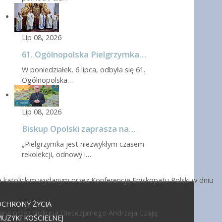
Lip 08, 2026
61. Ogólnopolska Pielgrzymka…
W poniedziałek, 6 lipca, odbyła się 61.
Ogólnopolska…
Lip 08, 2026
Biskup Opolski zaprasza na…
„Pielgrzymka jest niezwykłym czasem
rekolekcji, odnowy i…
 katolickim wydanym przez Konferencję Episkopatu Polski w dniu
OCHRONY ŻYCIA
ana przez Biskupa Diecezjalnego Andrzeja Czaję;
UZYKI KOŚCIELNEJ