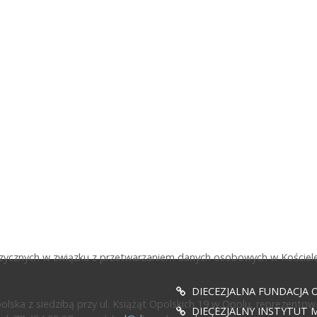
fizycznych w związku z przetwarzaniem danych osobowych w Kościele
DIECEZJALNA FUNDACJA 
ska z siedzibą przy ul. Książąt Opolskich 19 w Opolu, reprezentow
DIECEZJALNY INSTYTUT M