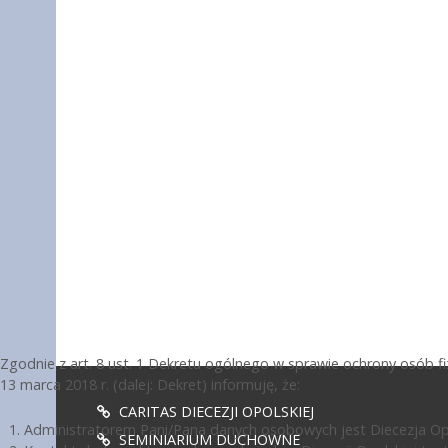
Zgodnie z art. 8 ust. 1 Dekretu ogólnego w sprawie ochrony osób 
13 marca 2018 r. (dalej: Dekret) informuję, że:
CARITAS DIECEZJI OPOLSKIEJ
Administratorem Pani/Pana danych osobowych jest Diecezja Opol
SEMINIARIUM DUCHOWNE