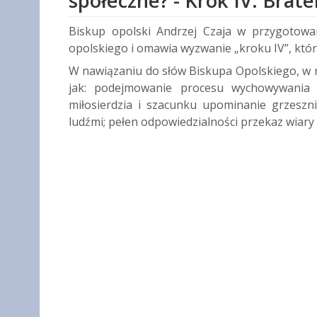
społeczne? - Krok IV: Brat
Biskup opolski Andrzej Czaja w przygotow
opolskiego i omawia wyzwanie „kroku IV”, któr
W nawiązaniu do słów Biskupa Opolskiego, w na
jak: podejmowanie procesu wychowywania 
miłosierdzia i szacunku upominanie grzesz
ludźmi; pełen odpowiedzialności przekaz wiary