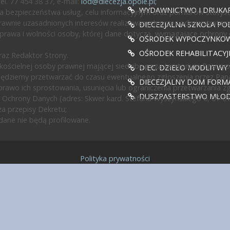
l. 77 454 38 37, e-mail:
iod@diecezja.opole.pl
;
WYDAWNICTWO I DRUKAR
 bezpieczeństwa usług, celu informacyjnym oraz pomiarów statyst
awnie uzasadnionych interesów realizowanych przez administratora l
DIECEZJALNA SZKOŁA PO
prawa i wolności osoby, której dane dotyczą, wymagające ochrony
OŚRODEK WYPOCZYNKOWY
OŚRODEK REHABILITACY
az Redaktor Strony.
ścielnej osoby prawnej mającej siedzibę poza terytorium Rzeczypos
DIEC. DZIEŁO MODLITWY
będziemy przetwarzać do czasu ewentualnego zgłoszenia przez Pan
DIECEZJALNY DOM FORMA
rawo ich sprostowania, usunięcia lub ograniczenia przetwarzania z
DUSZPASTERSTWO MŁODZ
 Ochrony Danych (adres: Skwer kard. Stefana Wyszyńskiego 6, 01-0
a przepisy Dekretu;
ane nie będą profilowane.
Polityka prywatności