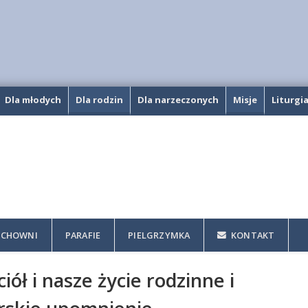
Dla młodych
Dla rodzin
Dla narzeczonych
Misje
Liturgi
CHOWNI
PARAFIE
PIELGRZYMKA
KONTAKT
ół i nasze życie rodzinne i