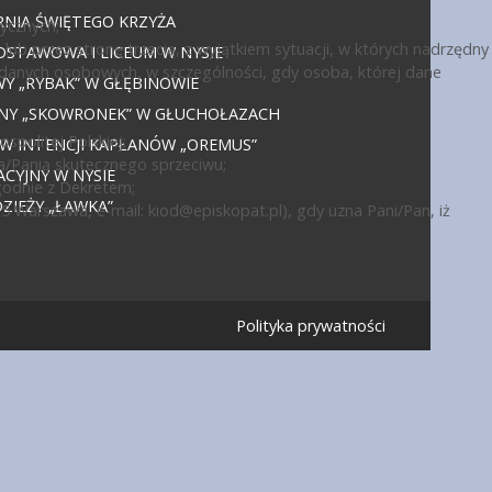
NIA ŚWIĘTEGO KRZYŻA
ycznych;
ub przez stronę trzecią, z wyjątkiem sytuacji, w których nadrzędny
DSTAWOWA I LICEUM W NYSIE
 danych osobowych, w szczególności, gdy osoba, której dane
 „RYBAK” W GŁĘBINOWIE
JNY „SKOWRONEK” W GŁUCHOŁAZACH
politej Polskiej;
 W INTENCJI KAPŁANÓW „OREMUS”
a/Panią skutecznego sprzeciwu;
CYJNY W NYSIE
godnie z Dekretem;
IEŻY „ŁAWKA”
15 Warszawa, e-mail:
kiod@episkopat.pl
), gdy uzna Pani/Pan, iż
Polityka prywatności