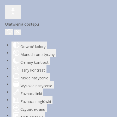
Ułatwienia dostępu
Odwróć kolory
Monochromatyczny
Ciemny kontrast
Jasny kontrast
Niskie nasycenie
Wysokie nasycenie
Zaznacz linki
Zaznacz nagłówki
Czytnik ekranu