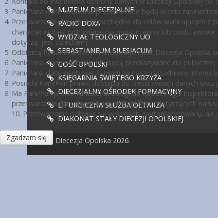
Kontakt do Inspektora ochrony danych w Diecezji Opolskiej to: te
MUZEUM DIECEZJALNE
Pani/Pana dane osobowe przetwarzane będą w celu zapewnienia
Przetwarzanie danych jest niezbędne do celów wynikających z pr
RADIO DOXA
charakter wobec tych interesów mają interesy lub podstawowe 
WYDZIAŁ TEOLOGICZNY UO
dotyczą, jest dzieckiem;
SEBASTIANEUM SILESIACUM
Odbiorcą Pani/Pana danych osobowych jest Diecezja Opolska or
Pani/Pana dane osobowe nie będą przekazywane do publicznej ko
GOŚĆ OPOLSKI
Pani/Pana dane osobowe z uwagi na nasz uzasadniony interes 
KSIĘGARNIA ŚWIĘTEGO KRZYŻA
Posiada Pani/Pan prawo dostępu do treści swoich danych oraz p
DIECEZJALNY OŚRODEK FORMACYJNY
Ma Pani/Pan prawo wniesienia skargi do Kościelnego Inspektora
przetwarzanie danych osobowych Pani/Pana dotyczących narusz
LITURGICZNA SŁUŻBA OŁTARZA
10. Przetwarzanie odbywa się w sposób zautomatyzowany, ale d
DIAKONAT STAŁY DIECEZJI OPOLSKIEJ
Zgadzam się
© Diecezja Opolska 2026.