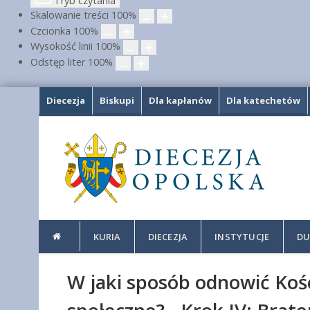
Tryb czytania
Skalowanie treści
100
%
Czcionka
100
%
Wysokość linii
100
%
Odstęp liter
100
%
Diecezja
Biskupi
Dla kapłanów
Dla katechetów
KURIA
DIECEZJA
INSTYTUCJE
DU
W jaki sposób odnowić Kości