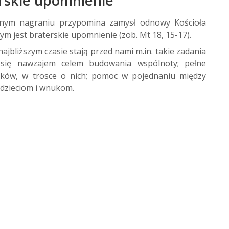
erskie upomnienie
anym nagraniu przypomina zamysł odnowy Kościoła
ym jest braterskie upomnienie (zob. Mt 18, 15-17).
jbliższym czasie stają przed nami m.in. takie zadania
się nawzajem celem budowania wspólnoty; pełne
ników, w trosce o nich; pomoc w pojednaniu między
 dzieciom i wnukom.