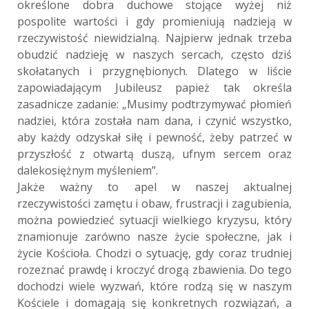
określone dobra duchowe stojące wyżej niż
pospolite wartości i gdy promieniują nadzieją w
rzeczywistość niewidzialną. Najpierw jednak trzeba
obudzić nadzieję w naszych sercach, często dziś
skołatanych i przygnębionych. Dlatego w liście
zapowiadającym Jubileusz papież tak określa
zasadnicze zadanie: „Musimy podtrzymywać płomień
nadziei, która została nam dana, i czynić wszystko,
aby każdy odzyskał siłę i pewność, żeby patrzeć w
przyszłość z otwartą duszą, ufnym sercem oraz
dalekosiężnym myśleniem”.
Jakże ważny to apel w naszej aktualnej
rzeczywistości zamętu i obaw, frustracji i zagubienia,
można powiedzieć sytuacji wielkiego kryzysu, który
znamionuje zarówno nasze życie społeczne, jak i
życie Kościoła. Chodzi o sytuację, gdy coraz trudniej
rozeznać prawdę i kroczyć drogą zbawienia. Do tego
dochodzi wiele wyzwań, które rodzą się w naszym
Kościele i domagają się konkretnych rozwiązań, a