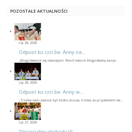
POZOSTAŁE AKTUALNOŚCI
Lip 28, 2026
Odpust ku czci św. Anny na…
„Błogosławcie się nawzajem. Niech babcie błogosławią swoje…
Lip 28, 2026
Odpust ku czci św. Anny w…
„Trzeba nam zawsze być blisko Jezusa, trzeba za przykładem św.…
Lip 27, 2026
Diecezjalne obchody VI…