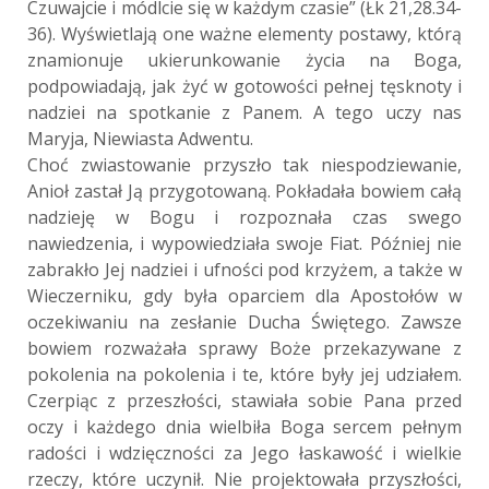
Czuwajcie i módlcie się w każdym czasie” (Łk 21,28.34-
36). Wyświetlają one ważne elementy postawy, którą
znamionuje ukierunkowanie życia na Boga,
podpowiadają, jak żyć w gotowości pełnej tęsknoty i
nadziei na spotkanie z Panem. A tego uczy nas
Maryja, Niewiasta Adwentu.
Choć zwiastowanie przyszło tak niespodziewanie,
Anioł zastał Ją przygotowaną. Pokładała bowiem całą
nadzieję w Bogu i rozpoznała czas swego
nawiedzenia, i wypowiedziała swoje Fiat. Później nie
zabrakło Jej nadziei i ufności pod krzyżem, a także w
Wieczerniku, gdy była oparciem dla Apostołów w
oczekiwaniu na zesłanie Ducha Świętego. Zawsze
bowiem rozważała sprawy Boże przekazywane z
pokolenia na pokolenia i te, które były jej udziałem.
Czerpiąc z przeszłości, stawiała sobie Pana przed
oczy i każdego dnia wielbiła Boga sercem pełnym
radości i wdzięczności za Jego łaskawość i wielkie
rzeczy, które uczynił. Nie projektowała przyszłości,