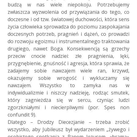
budzą w nas wiele niepokoju. Potrzebujemy
zwłaszcza wyzwolenia od przywiązania do tego, co
doczesne i od tzw. światowej duchowości, która sens
życia człowieka sprowadza do poziomu zaspokajania
doczesnych potrzeb, pragnień i dążeń, co prowadzi
do rozwoju egoizmu i instrumentalnego traktowania
drugiego, nawet Boga. Konsekwencją są grzechy
przeciw cnocie nadziei: złe pragnienia, lęki,
przygnębienie, gnuśność i agresja, która sprawia, że
zadajemy sobie nawzajem wiele ran, krzywd,
okazujemy sobie wrogość i wykluczamy się
nawzajem. Wszystko to zamyka nas w
indywidualizmie i niszczy nadzieję, rodząc smutek,
który zagnieżdża się w sercu, czyniąc ludzi
zgorzkniałymi i niecierpliwymi (por. Spes non
confundit 9).
Dlatego – Drodzy Diecezjanie – trzeba zrobić
wszystko, aby Jubileusz był wydarzeniem „żywego i
osobistego spotkania z Panem Jezusem, «bramą»