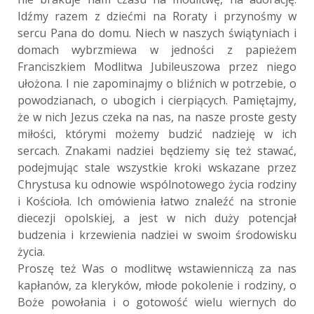
Idźmy razem z dziećmi na Roraty i przynośmy w
sercu Pana do domu. Niech w naszych świątyniach i
domach wybrzmiewa w jedności z papieżem
Franciszkiem Modlitwa Jubileuszowa przez niego
ułożona. I nie zapominajmy o bliźnich w potrzebie, o
powodzianach, o ubogich i cierpiących. Pamiętajmy,
że w nich Jezus czeka na nas, na nasze proste gesty
miłości, którymi możemy budzić nadzieję w ich
sercach. Znakami nadziei będziemy się też stawać,
podejmując stale wszystkie kroki wskazane przez
Chrystusa ku odnowie wspólnotowego życia rodziny
i Kościoła. Ich omówienia łatwo znaleźć na stronie
diecezji opolskiej, a jest w nich duży potencjał
budzenia i krzewienia nadziei w swoim środowisku
życia.
Proszę też Was o modlitwę wstawienniczą za nas
kapłanów, za kleryków, młode pokolenie i rodziny, o
Boże powołania i o gotowość wielu wiernych do