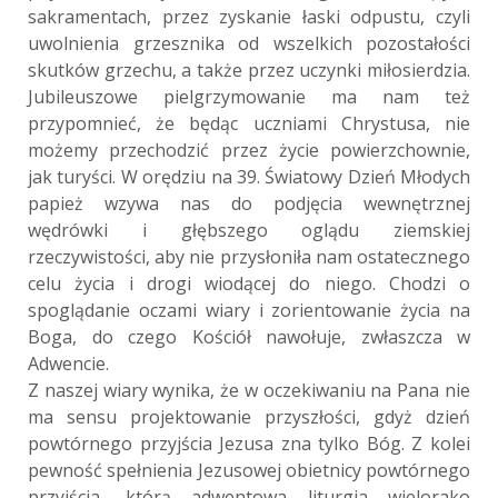
sakramentach, przez zyskanie łaski odpustu, czyli
uwolnienia grzesznika od wszelkich pozostałości
skutków grzechu, a także przez uczynki miłosierdzia.
Jubileuszowe pielgrzymowanie ma nam też
przypomnieć, że będąc uczniami Chrystusa, nie
możemy przechodzić przez życie powierzchownie,
jak turyści. W orędziu na 39. Światowy Dzień Młodych
papież wzywa nas do podjęcia wewnętrznej
wędrówki i głębszego oglądu ziemskiej
rzeczywistości, aby nie przysłoniła nam ostatecznego
celu życia i drogi wiodącej do niego. Chodzi o
spoglądanie oczami wiary i zorientowanie życia na
Boga, do czego Kościół nawołuje, zwłaszcza w
Adwencie.
Z naszej wiary wynika, że w oczekiwaniu na Pana nie
ma sensu projektowanie przyszłości, gdyż dzień
powtórnego przyjścia Jezusa zna tylko Bóg. Z kolei
pewność spełnienia Jezusowej obietnicy powtórnego
przyjścia, którą adwentowa liturgia wielorako