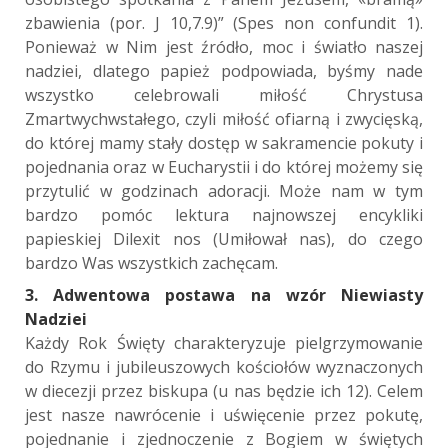
zbawienia (por. J 10,7.9)” (Spes non confundit 1).
Ponieważ w Nim jest źródło, moc i światło naszej
nadziei, dlatego papież podpowiada, byśmy nade
wszystko celebrowali miłość Chrystusa
Zmartwychwstałego, czyli miłość ofiarną i zwycięską,
do której mamy stały dostęp w sakramencie pokuty i
pojednania oraz w Eucharystii i do której możemy się
przytulić w godzinach adoracji. Może nam w tym
bardzo pomóc lektura najnowszej encykliki
papieskiej Dilexit nos (Umiłował nas), do czego
bardzo Was wszystkich zachęcam.
3. Adwentowa postawa na wzór Niewiasty
Nadziei
Każdy Rok Święty charakteryzuje pielgrzymowanie
do Rzymu i jubileuszowych kościołów wyznaczonych
w diecezji przez biskupa (u nas będzie ich 12). Celem
jest nasze nawrócenie i uświęcenie przez pokutę,
pojednanie i zjednoczenie z Bogiem w świętych