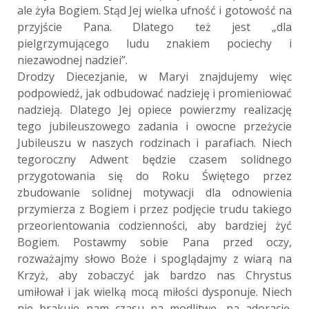
ale żyła Bogiem. Stąd Jej wielka ufność i gotowość na
przyjście Pana. Dlatego też jest „dla
pielgrzymującego ludu znakiem pociechy i
niezawodnej nadziei”.
Drodzy Diecezjanie, w Maryi znajdujemy więc
podpowiedź, jak odbudować nadzieję i promieniować
nadzieją. Dlatego Jej opiece powierzmy realizację
tego jubileuszowego zadania i owocne przeżycie
Jubileuszu w naszych rodzinach i parafiach. Niech
tegoroczny Adwent będzie czasem solidnego
przygotowania się do Roku Świętego przez
zbudowanie solidnej motywacji dla odnowienia
przymierza z Bogiem i przez podjęcie trudu takiego
przeorientowania codzienności, aby bardziej żyć
Bogiem. Postawmy sobie Pana przed oczy,
rozważajmy słowo Boże i spoglądajmy z wiarą na
Krzyż, aby zobaczyć jak bardzo nas Chrystus
umiłował i jak wielką mocą miłości dysponuje. Niech
nie brakuje nam czasu na modlitwę, na adorację.