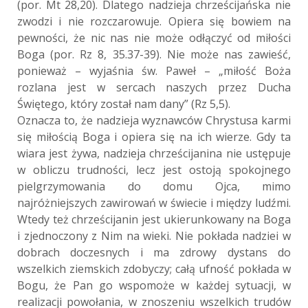
(por. Mt 28,20). Dlatego nadzieja chrześcijańska nie
zwodzi i nie rozczarowuje. Opiera się bowiem na
pewności, że nic nas nie może odłączyć od miłości
Boga (por. Rz 8, 35.37-39). Nie może nas zawieść,
ponieważ – wyjaśnia św. Paweł – „miłość Boża
rozlana jest w sercach naszych przez Ducha
Świętego, który został nam dany” (Rz 5,5).
Oznacza to, że nadzieja wyznawców Chrystusa karmi
się miłością Boga i opiera się na ich wierze. Gdy ta
wiara jest żywa, nadzieja chrześcijanina nie ustępuje
w obliczu trudności, lecz jest ostoją spokojnego
pielgrzymowania do domu Ojca, mimo
najróżniejszych zawirowań w świecie i między ludźmi.
Wtedy też chrześcijanin jest ukierunkowany na Boga
i zjednoczony z Nim na wieki. Nie pokłada nadziei w
dobrach doczesnych i ma zdrowy dystans do
wszelkich ziemskich zdobyczy; całą ufność pokłada w
Bogu, że Pan go wspomoże w każdej sytuacji, w
realizacji powołania, w znoszeniu wszelkich trudów