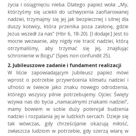
życia i osiągnięciu nieba. Dlatego papież woła: „My,
którzyśmy się uciekli do uchwycenia zaofiarowanej
nadziei, trzymajmy się jej jak bezpiecznej i silnej dla
duszy kotwicy, która przenika poza zasłonę, gdzie
Jezus wszedł za nas” (Hbr 6, 18-20). [I dodaje:] Jest to
mocne wezwanie, aby nigdy nie tracić nadziei, którą
otrzymaliśmy, aby trzymać się jej, znajdując
schronienie w Bogu” (Spes non confundit 25).
2. Jubileuszowe zadanie i fundament realizacji
W liście zapowiadającym Jubileusz papież mówi
wprost o potrzebie przywrócenia klimatu nadziei i
ufności w świecie jako znaku nowego odrodzenia,
którego wszyscy pilnie potrzebujemy. Ojciec Święty
wzywa nas do bycia „namacalnymi znakami nadziei”,
mamy bowiem w sobie duży potencjał budzenia
nadziei i rozpalania jej w ludzkich sercach. Dzieje się
tak wówczas, gdy chrześcijanie okazują miłość,
zwłaszcza ludziom w potrzebie, gdy szerzą wiarę w