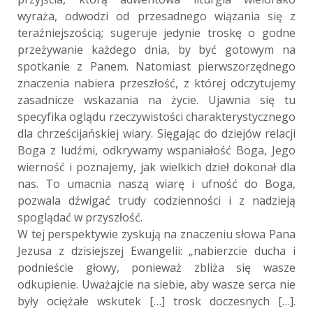
wyraża, odwodzi od przesadnego wiązania się z
teraźniejszością; sugeruje jedynie troskę o godne
przeżywanie każdego dnia, by być gotowym na
spotkanie z Panem. Natomiast pierwszorzędnego
znaczenia nabiera przeszłość, z której odczytujemy
zasadnicze wskazania na życie. Ujawnia się tu
specyfika oglądu rzeczywistości charakterystycznego
dla chrześcijańskiej wiary. Sięgając do dziejów relacji
Boga z ludźmi, odkrywamy wspaniałość Boga, Jego
wierność i poznajemy, jak wielkich dzieł dokonał dla
nas. To umacnia naszą wiarę i ufność do Boga,
pozwala dźwigać trudy codzienności i z nadzieją
spoglądać w przyszłość.
W tej perspektywie zyskują na znaczeniu słowa Pana
Jezusa z dzisiejszej Ewangelii: „nabierzcie ducha i
podnieście głowy, ponieważ zbliża się wasze
odkupienie. Uważajcie na siebie, aby wasze serca nie
były ociężałe wskutek […] trosk doczesnych […].