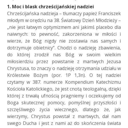
1. Moc i blask chrześcijańskiej nadziei
Chrześcijańska nadzieja – tłumaczy papież Franciszek
młodym w orędziu na 38. Światowy Dzień Młodzieży –
„nie jest łatwym optymizmem ani jakimś placebo dla
naiwnych: to pewność, zakorzeniona w miłości i
wierze, że Bóg nigdy nie zostawia nas samych i
dotrzymuje obietnicy”. Chodzi o nadzieję zbawienia,
do której zrodził nas Bóg w swoim wielkim
miłosierdziu przez powstanie z martwych Jezusa
Chrystusa, to znaczy o nadzieję otrzymania udziału w
Królestwie Bożym (por. 1P 1,3n). O tej nadziei
czytamy w 387. numerze Kompendium Katechizmu
Kościoła Katolickiego, że jest cnotą teologalną, dzięki
której z trwałą ufnością pragniemy i oczekujemy od
Boga skutecznej pomocy, pomyślnej przyszłości i
szczęśliwego życia wiecznego, dlatego że, jak
wierzymy, Chrystus powstał z martwych, dał nam
swego Ducha i jest z nami aż do skończenia świata