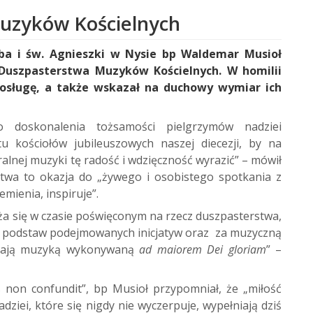
Muzyków Kościelnych
ba i św. Agnieszki w Nysie bp Waldemar Musioł
 Duszpasterstwa Muzyków Kościelnych. W homilii
osługę, a także wskazał na duchowy wymiar ich
o doskonalenia tożsamości pielgrzymów nadziei
 kościołów jubileuszowych naszej diecezji, by na
lnej muzyki tę radość i wdzięczność wyrazić” – mówił
stwa to okazja do „żywego i osobistego spotkania z
mienia, inspiruje”.
ża się w czasie poświęconym na rzecz duszpasterstwa,
u podstaw podejmowanych inicjatyw oraz za muzyczną
dabiają muzyką wykonywaną
ad maiorem Dei gloriam
” –
s non confundit”, bp Musioł przypomniał, że „miłość
ziei, które się nigdy nie wyczerpuje, wypełniają dziś