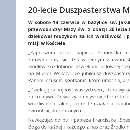
20-lecie Duszpasterstwa 
W sobotę 14 czerwca w bazylice św. Jaku
przewodniczył Mszy św. z okazji 20-lecia
dziękował muzykom za ich wrażliwość i p
misji w Kościele.
„Zaproszeni przez papieża Franciszka d
zatrzymujemy się dziś w jednym z dwunastu
modlitwie ozdobionej dźwiękami cudownej sakra
bp Musioł. Wskazał, że jubileusz duszpaster
Panem Jezusem; spotkania, które umacnia, prze
„Dziękuję za hojność waszych serc, która wyra
za kreatywność waszych umysłów, która stoi 
wrażliwość i talent, które te działania oz
zwrócił się do zebranych.
Nawiązując do bulli papieża Franciszka „Spe
Boga do każdej i każdego z nas oraz Źródło nad