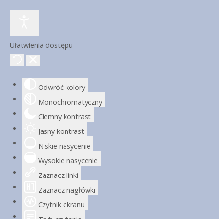
Ułatwienia dostępu
Odwróć kolory
Monochromatyczny
Ciemny kontrast
Jasny kontrast
Niskie nasycenie
Wysokie nasycenie
Zaznacz linki
Zaznacz nagłówki
Czytnik ekranu