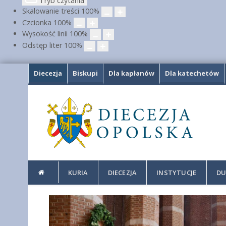
Tryb czytania
Skalowanie treści
100
%
Czcionka
100
%
Wysokość linii
100
%
Odstęp liter
100
%
Diecezja
Biskupi
Dla kapłanów
Dla katechetów
KURIA
DIECEZJA
INSTYTUCJE
DU