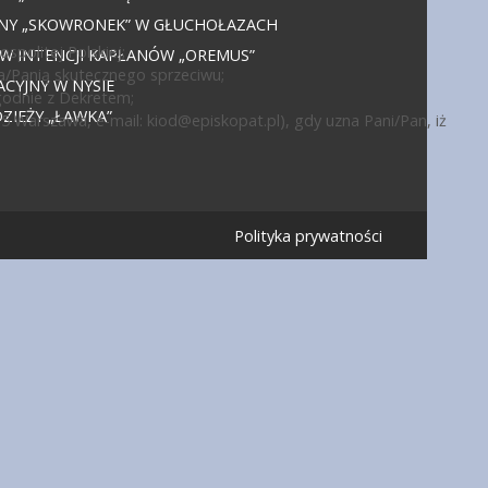
JNY „SKOWRONEK” W GŁUCHOŁAZACH
politej Polskiej;
 W INTENCJI KAPŁANÓW „OREMUS”
a/Panią skutecznego sprzeciwu;
CYJNY W NYSIE
godnie z Dekretem;
IEŻY „ŁAWKA”
15 Warszawa, e-mail:
kiod@episkopat.pl
), gdy uzna Pani/Pan, iż
Polityka prywatności