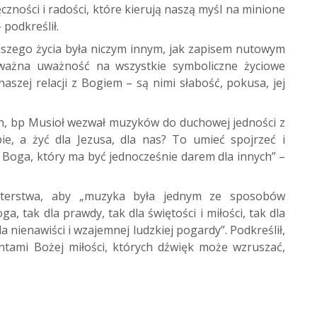
czności i radości, które kierują naszą myśl na minione
podkreślił.
naszego życia była niczym innym, jak zapisem nutowym
 ważna uważność na wszystkie symboliczne życiowe
naszej relacji z Bogiem – są nimi słabość, pokusa, jej
an, bp Musioł wezwał muzyków do duchowej jedności z
ie, a żyć dla Jezusa, dla nas? To umieć spojrzeć i
 Boga, który ma być jednocześnie darem dla innych” –
sterstwa, aby „muzyka była jednym ze sposobów
ga, tak dla prawdy, tak dla świętości i miłości, tak dla
la nienawiści i wzajemnej ludzkiej pogardy”. Podkreślił,
ntami Bożej miłości, których dźwięk może wzruszać,