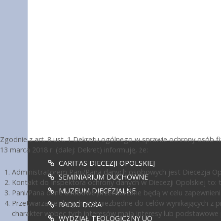
Zgodnie z art. 8 ust. 1 Dekretu ogólnego w sprawie ochrony osób 
13 marca 2018 r. (dalej: Dekret) informuję, że:
CARITAS DIECEZJI OPOLSKIEJ
Administratorem Pani/Pana danych osobowych jest Diecezja Opol
SEMINIARIUM DUCHOWNE
Kontakt do Inspektora ochrony danych w Diecezji Opolskiej to: te
MUZEUM DIECEZJALNE
Pani/Pana dane osobowe przetwarzane będą w celu zapewnienia
Przetwarzanie danych jest niezbędne do celów wynikających z pr
RADIO DOXA
charakter wobec tych interesów mają interesy lub podstawowe 
WYDZIAŁ TEOLOGICZNY UO