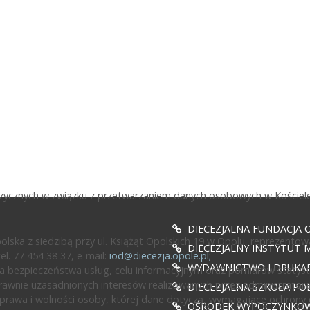
fizycznych w związku z przetwarzaniem danych osobowych w Kościele
DIECEZJALNA FUNDACJA 
ska z siedzibą przy ul. Książąt Opolskich 19 w Opolu, reprezentow
DIECEZJALNY INSTYTUT M
l. 77 454 38 37, e-mail:
iod@diecezja.opole.pl
;
WYDAWNICTWO I DRUKAR
 bezpieczeństwa usług, celu informacyjnym oraz pomiarów statyst
awnie uzasadnionych interesów realizowanych przez administratora l
DIECEZJALNA SZKOŁA PO
prawa i wolności osoby, której dane dotyczą, wymagające ochrony
OŚRODEK WYPOCZYNKOWY