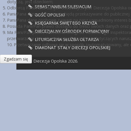
dotyczą, jest dzieckiem;
SEBASTIANEUM SILESIACUM
Odbiorcą Pani/Pana danych osobowych jest Diecezja Opolska or
Pani/Pana dane osobowe nie będą przekazywane do publicznej ko
GOŚĆ OPOLSKI
Pani/Pana dane osobowe z uwagi na nasz uzasadniony interes 
KSIĘGARNIA ŚWIĘTEGO KRZYŻA
Posiada Pani/Pan prawo dostępu do treści swoich danych oraz p
DIECEZJALNY OŚRODEK FORMACYJNY
Ma Pani/Pan prawo wniesienia skargi do Kościelnego Inspektora
przetwarzanie danych osobowych Pani/Pana dotyczących narusz
LITURGICZNA SŁUŻBA OŁTARZA
10. Przetwarzanie odbywa się w sposób zautomatyzowany, ale d
DIAKONAT STAŁY DIECEZJI OPOLSKIEJ
Zgadzam się
© Diecezja Opolska 2026.