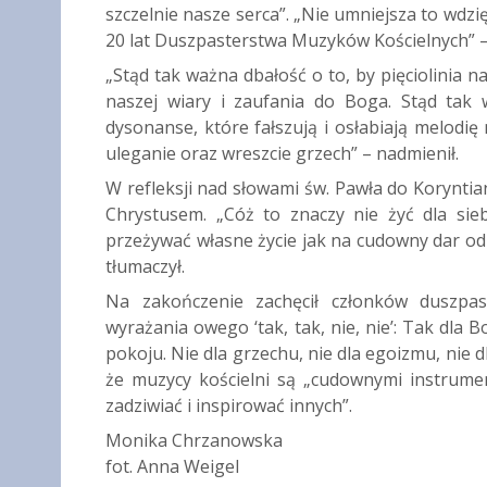
szczelnie nasze serca”. „Nie umniejsza to wdzię
20 lat Duszpasterstwa Muzyków Kościelnych” – 
„Stąd tak ważna dbałość o to, by pięciolinia 
naszej wiary i zaufania do Boga. Stąd tak
dysonanse, które fałszują i osłabiają melodię 
uleganie oraz wreszcie grzech” – nadmienił.
W refleksji nad słowami św. Pawła do Korynti
Chrystusem. „Cóż to znaczy nie żyć dla sieb
przeżywać własne życie jak na cudowny dar od
tłumaczył.
Na zakończenie zachęcił członków duszpa
wyrażania owego ‘tak, tak, nie, nie’: Tak dla Bo
pokoju. Nie dla grzechu, nie dla egoizmu, nie d
że muzycy kościelni są „cudownymi instrume
zadziwiać i inspirować innych”.
Monika Chrzanowska
fot. Anna Weigel