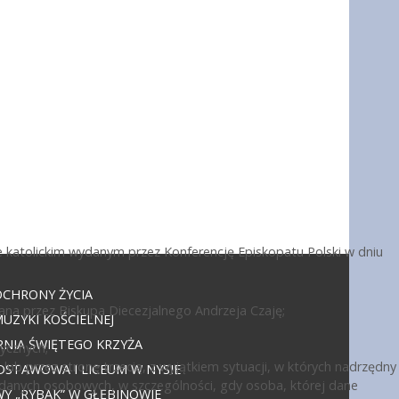
 katolickim wydanym przez Konferencję Episkopatu Polski w dniu
OCHRONY ŻYCIA
ana przez Biskupa Diecezjalnego Andrzeja Czaję;
UZYKI KOŚCIELNEJ
NIA ŚWIĘTEGO KRZYŻA
ycznych;
ub przez stronę trzecią, z wyjątkiem sytuacji, w których nadrzędny
DSTAWOWA I LICEUM W NYSIE
 danych osobowych, w szczególności, gdy osoba, której dane
 „RYBAK” W GŁĘBINOWIE