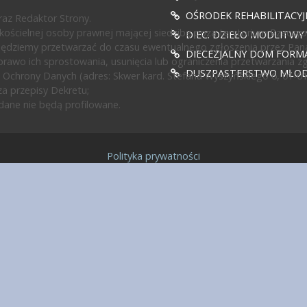
OŚRODEK REHABILITACY
az Redaktor Strony.
ścielnej osoby prawnej mającej siedzibę poza terytorium Rzeczypos
DIEC. DZIEŁO MODLITWY
będziemy przetwarzać do czasu ewentualnego zgłoszenia przez Pan
DIECEZJALNY DOM FORMA
rawo ich sprostowania, usunięcia lub ograniczenia przetwarzania z
DUSZPASTERSTWO MŁODZ
 Ochrony Danych (adres: Skwer kard. Stefana Wyszyńskiego 6, 01-0
a przepisy Dekretu;
ane nie będą profilowane.
Polityka prywatności