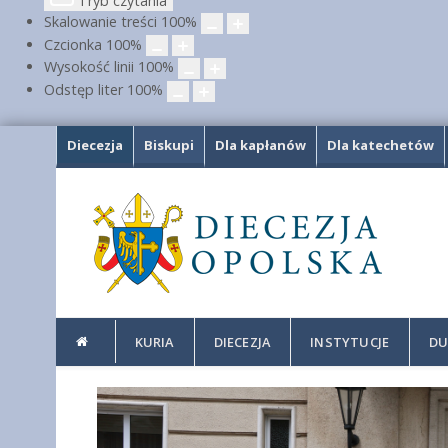
Tryb czytania
Skalowanie treści
100
%
Czcionka
100
%
Wysokość linii
100
%
Odstęp liter
100
%
Diecezja
Biskupi
Dla kapłanów
Dla katechetów
KURIA
DIECEZJA
INSTYTUCJE
DU