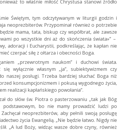
, ponieważ to właśnie miłość Chrystusa stanowi źródło
mie Świętym, tym odczytywanym w liturgii godzin i
zaja neoprezbiterów. Przypominał również o potrzebie
 będzie mama, tata, biskup czy współbrat, ale zawsze
z wami po wszystkie dni aż do skończenia świata»” –
, adoracji i Eucharystii, podkreślając, że kapłan nie
eć czerpać siłę z ołtarza i obecności Boga.
ganiem „przewrotnym naukom” i duchowi świata.
 się wyłącznie własnym „ja”, subiektywizmem czy
 naszej posługi. Trzeba bardziej słuchać Boga niż
e przed konsumpcjonizmem i pokusą wygodnego życia,
em realizacji kapłańskiego powołania”.
zał do słów św. Piotra o pasterzowaniu „tak jak Bóg
mś podstawowym, bo nie mamy prowadzić ludzi po
Zachęcał neoprezbiterów, aby pełnili swoją posługę
adectwo życia Ewangelią. „Nie będzie łatwo. Nigdy nie
lił. „A lud Boży, widząc wasze dobre czyny, również