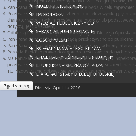
Kontakt do Inspektora ochrony danych w Diecezji Opolskiej to: te
MUZEUM DIECEZJALNE
Pani/Pana dane osobowe przetwarzane będą w celu zapewnienia
Przetwarzanie danych jest niezbędne do celów wynikających z pr
RADIO DOXA
charakter wobec tych interesów mają interesy lub podstawowe 
WYDZIAŁ TEOLOGICZNY UO
dotyczą, jest dzieckiem;
SEBASTIANEUM SILESIACUM
Odbiorcą Pani/Pana danych osobowych jest Diecezja Opolska or
Pani/Pana dane osobowe nie będą przekazywane do publicznej ko
GOŚĆ OPOLSKI
Pani/Pana dane osobowe z uwagi na nasz uzasadniony interes 
KSIĘGARNIA ŚWIĘTEGO KRZYŻA
Posiada Pani/Pan prawo dostępu do treści swoich danych oraz p
DIECEZJALNY OŚRODEK FORMACYJNY
Ma Pani/Pan prawo wniesienia skargi do Kościelnego Inspektora
przetwarzanie danych osobowych Pani/Pana dotyczących narusz
LITURGICZNA SŁUŻBA OŁTARZA
10. Przetwarzanie odbywa się w sposób zautomatyzowany, ale d
DIAKONAT STAŁY DIECEZJI OPOLSKIEJ
Zgadzam się
© Diecezja Opolska 2026.