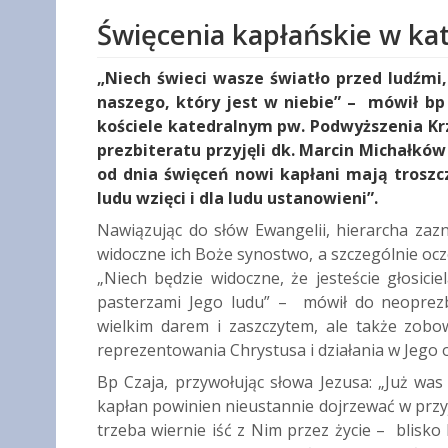
Święcenia kapłańskie w kat
„Niech świeci wasze światło przed ludźmi,
naszego, który jest w niebie” – mówił b
kościele katedralnym pw. Podwyższenia Kr
prezbiteratu przyjęli dk. Marcin Michałków 
od dnia święceń nowi kapłani mają troszczy
ludu wzięci i dla ludu ustanowieni”.
Nawiązując do słów Ewangelii, hierarcha zazn
widoczne ich Boże synostwo, a szczególnie ocze
„Niech będzie widoczne, że jesteście głosici
pasterzami Jego ludu” – mówił do neoprezbi
wielkim darem i zaszczytem, ale także zobo
reprezentowania Chrystusa i działania w Jego 
Bp Czaja, przywołując słowa Jezusa: „Już was 
kapłan powinien nieustannie dojrzewać w przyj
trzeba wiernie iść z Nim przez życie – blisko 