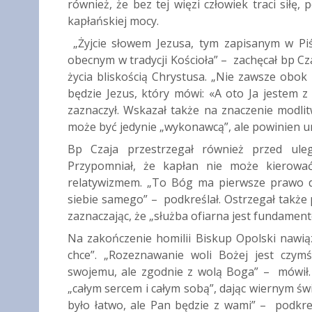
również, że bez tej więzi człowiek traci siłę
kapłańskiej mocy.
„Żyjcie słowem Jezusa, tym zapisanym w Piś
obecnym w tradycji Kościoła” – zachęcał bp C
życia bliskością Chrystusa. „Nie zawsze obok
będzie Jezus, który mówi: «A oto Ja jestem 
zaznaczył. Wskazał także na znaczenie modlitwy
może być jedynie „wykonawcą”, ale powinien umi
Bp Czaja przestrzegał również przed ule
Przypomniał, że kapłan nie może kierować
relatywizmem. „To Bóg ma pierwsze prawo do
siebie samego” – podkreślał. Ostrzegał takż
zaznaczając, że „służba ofiarna jest fundament
Na zakończenie homilii Biskup Opolski nawią
chce”. „Rozeznawanie woli Bożej jest czy
swojemu, ale zgodnie z wolą Boga” – mówił. 
„całym sercem i całym sobą”, dając wiernym świ
było łatwo, ale Pan będzie z wami” – podkreś