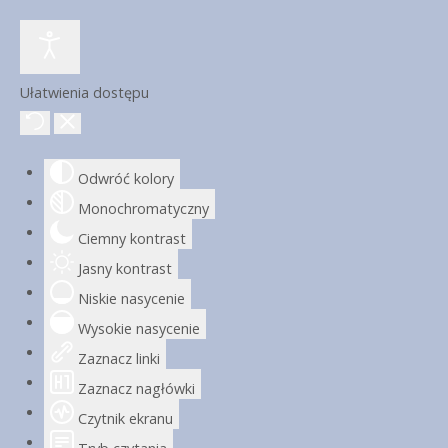
Ułatwienia dostępu
Odwróć kolory
Monochromatyczny
Ciemny kontrast
Jasny kontrast
Niskie nasycenie
Wysokie nasycenie
Zaznacz linki
Zaznacz nagłówki
Czytnik ekranu