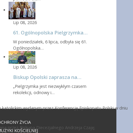
Lip 08, 2026
61. Ogólnopolska Pielgrzymka…
W poniedziałek, 6 lipca, odbyła się 61.
Ogólnopolska…
Lip 08, 2026
Biskup Opolski zaprasza na…
„Pielgrzymka jest niezwykłym czasem
rekolekcji, odnowy i…
 katolickim wydanym przez Konferencję Episkopatu Polski w dniu
OCHRONY ŻYCIA
ana przez Biskupa Diecezjalnego Andrzeja Czaję;
UZYKI KOŚCIELNEJ