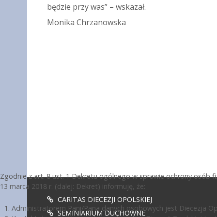
będzie przy was” – wskazał.
Monika Chrzanowska
Zgodnie z art. 8 ust. 1 Dekretu ogólnego w sprawie ochrony osób 
13 marca 2018 r. (dalej: Dekret) informuję, że:
CARITAS DIECEZJI OPOLSKIEJ
Administratorem Pani/Pana danych osobowych jest Diecezja Opol
SEMINIARIUM DUCHOWNE