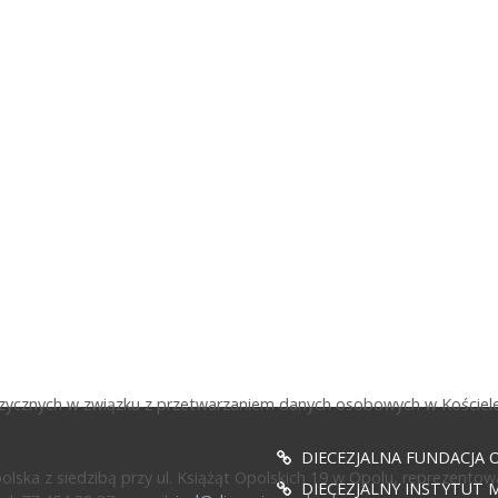
fizycznych w związku z przetwarzaniem danych osobowych w Kościele
DIECEZJALNA FUNDACJA 
ska z siedzibą przy ul. Książąt Opolskich 19 w Opolu, reprezentow
DIECEZJALNY INSTYTUT M