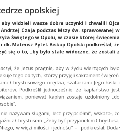
edrze opolskiej
 aby widzieli wasze dobre uczynki i chwalili Ojca
p Andrzej Czaja podczas Mszy św. sprawowanej w
zyża Świętego w Opolu, w czasie której święcenia
i dk. Mateusz Pytel. Biskup Opolski podkreślał, że
ć się o to, „by było stale widoczne, że zostali z
aczył, że Jezus pragnie, aby w życiu wierzących było
kuje tego od tych, którzy przyjęli sakrament święceń.
elami Chrystusowego orędzia, szafarzami Jego łaski i
terów. Podkreślił jednocześnie, że kapłaństwo jest
wiązaniem, ponieważ kapłan zostaje uzdolniony „do
osobie”.
nie nazywam sługami, lecz przyjaciółmi”, wskazał, że
aźni z Chrystusem. „Żeby być przyjacielem Chrystusa,
Niego, w więzi miłości i jedności” – podkreślał. Dodał