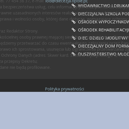
l. 77 454 38 37, e-mail:
iod@diecezja.opole.pl
;
WYDAWNICTWO I DRUKAR
 bezpieczeństwa usług, celu informacyjnym oraz pomiarów statyst
awnie uzasadnionych interesów realizowanych przez administratora l
DIECEZJALNA SZKOŁA PO
prawa i wolności osoby, której dane dotyczą, wymagające ochrony
OŚRODEK WYPOCZYNKOWY
OŚRODEK REHABILITACY
az Redaktor Strony.
ścielnej osoby prawnej mającej siedzibę poza terytorium Rzeczypos
DIEC. DZIEŁO MODLITWY
będziemy przetwarzać do czasu ewentualnego zgłoszenia przez Pan
DIECEZJALNY DOM FORMA
rawo ich sprostowania, usunięcia lub ograniczenia przetwarzania z
DUSZPASTERSTWO MŁODZ
 Ochrony Danych (adres: Skwer kard. Stefana Wyszyńskiego 6, 01-0
a przepisy Dekretu;
ane nie będą profilowane.
Polityka prywatności