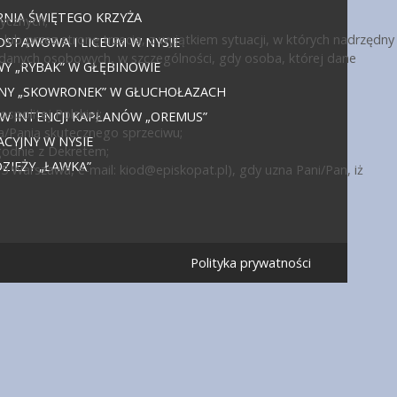
NIA ŚWIĘTEGO KRZYŻA
ycznych;
ub przez stronę trzecią, z wyjątkiem sytuacji, w których nadrzędny
DSTAWOWA I LICEUM W NYSIE
 danych osobowych, w szczególności, gdy osoba, której dane
 „RYBAK” W GŁĘBINOWIE
JNY „SKOWRONEK” W GŁUCHOŁAZACH
politej Polskiej;
 W INTENCJI KAPŁANÓW „OREMUS”
a/Panią skutecznego sprzeciwu;
CYJNY W NYSIE
godnie z Dekretem;
IEŻY „ŁAWKA”
15 Warszawa, e-mail:
kiod@episkopat.pl
), gdy uzna Pani/Pan, iż
Polityka prywatności