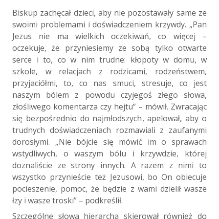
Biskup zachęcał dzieci, aby nie pozostawały same ze
swoimi problemami i doświadczeniem krzywdy. „Pan
Jezus nie ma wielkich oczekiwań, co więcej –
oczekuje, że przyniesiemy ze sobą tylko otwarte
serce i to, co w nim trudne: kłopoty w domu, w
szkole, w relacjach z rodzicami, rodzeństwem,
przyjaciółmi, to, co nas smuci, stresuje, co jest
naszym bólem z powodu czyjegoś złego słowa,
złośliwego komentarza czy hejtu” – mówił. Zwracając
się bezpośrednio do najmłodszych, apelował, aby o
trudnych doświadczeniach rozmawiali z zaufanymi
dorosłymi. „Nie bójcie się mówić im o sprawach
wstydliwych, o waszym bólu i krzywdzie, której
doznaliście ze strony innych. A razem z nimi to
wszystko przynieście też Jezusowi, bo On obiecuje
pocieszenie, pomoc, że będzie z wami dzielił wasze
łzy i wasze troski” – podkreślił.
Szczególne słowa hierarcha skierował również do