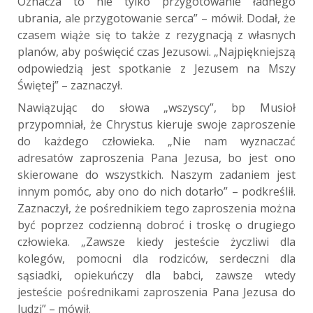
Oznacza to nie tylko przygotowanie ładnego
ubrania, ale przygotowanie serca” – mówił. Dodał, że
czasem wiąże się to także z rezygnacją z własnych
planów, aby poświęcić czas Jezusowi. „Najpiękniejszą
odpowiedzią jest spotkanie z Jezusem na Mszy
Świętej” – zaznaczył.
Nawiązując do słowa „wszyscy”, bp Musioł
przypomniał, że Chrystus kieruje swoje zaproszenie
do każdego człowieka. „Nie nam wyznaczać
adresatów zaproszenia Pana Jezusa, bo jest ono
skierowane do wszystkich. Naszym zadaniem jest
innym pomóc, aby ono do nich dotarło” – podkreślił.
Zaznaczył, że pośrednikiem tego zaproszenia można
być poprzez codzienną dobroć i troskę o drugiego
człowieka. „Zawsze kiedy jesteście życzliwi dla
kolegów, pomocni dla rodziców, serdeczni dla
sąsiadki, opiekuńczy dla babci, zawsze wtedy
jesteście pośrednikami zaproszenia Pana Jezusa do
ludzi” – mówił.