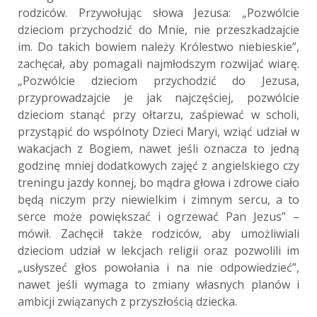
rodziców. Przywołując słowa Jezusa: „Pozwólcie
dzieciom przychodzić do Mnie, nie przeszkadzajcie
im. Do takich bowiem należy Królestwo niebieskie”,
zachęcał, aby pomagali najmłodszym rozwijać wiarę.
„Pozwólcie dzieciom przychodzić do Jezusa,
przyprowadzajcie je jak najczęściej, pozwólcie
dzieciom stanąć przy ołtarzu, zaśpiewać w scholi,
przystąpić do wspólnoty Dzieci Maryi, wziąć udział w
wakacjach z Bogiem, nawet jeśli oznacza to jedną
godzinę mniej dodatkowych zajęć z angielskiego czy
treningu jazdy konnej, bo mądra głowa i zdrowe ciało
będą niczym przy niewielkim i zimnym sercu, a to
serce może powiększać i ogrzewać Pan Jezus” –
mówił. Zachęcił także rodziców, aby umożliwiali
dzieciom udział w lekcjach religii oraz pozwolili im
„usłyszeć głos powołania i na nie odpowiedzieć”,
nawet jeśli wymaga to zmiany własnych planów i
ambicji związanych z przyszłością dziecka.