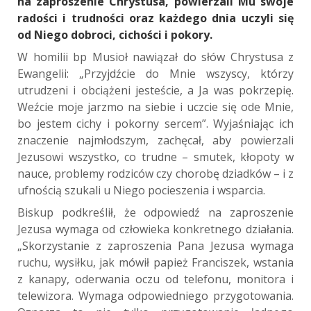
na zaproszenie Chrystusa, powierzali Mu swoje
radości i trudności oraz każdego dnia uczyli się
od Niego dobroci, cichości i pokory.
W homilii bp Musioł nawiązał do słów Chrystusa z
Ewangelii: „Przyjdźcie do Mnie wszyscy, którzy
utrudzeni i obciążeni jesteście, a Ja was pokrzepię.
Weźcie moje jarzmo na siebie i uczcie się ode Mnie,
bo jestem cichy i pokorny sercem”. Wyjaśniając ich
znaczenie najmłodszym, zachęcał, aby powierzali
Jezusowi wszystko, co trudne – smutek, kłopoty w
nauce, problemy rodziców czy chorobę dziadków – i z
ufnością szukali u Niego pocieszenia i wsparcia.
Biskup podkreślił, że odpowiedź na zaproszenie
Jezusa wymaga od człowieka konkretnego działania.
„Skorzystanie z zaproszenia Pana Jezusa wymaga
ruchu, wysiłku, jak mówił papież Franciszek, wstania
z kanapy, oderwania oczu od telefonu, monitora i
telewizora. Wymaga odpowiedniego przygotowania.