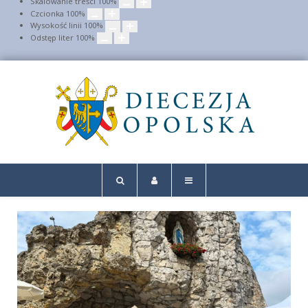
Skalowanie treści
100
%
Czcionka
100
%
Wysokość linii
100
%
Odstęp liter
100
%