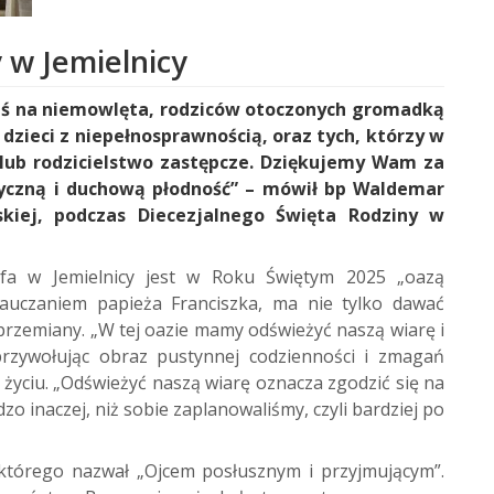
 w Jemielnicy
ziś na niemowlęta, rodziców otoczonych gromadką
 dzieci z niepełnosprawnością, oraz tych, którzy w
ę lub rodzicielstwo zastępcze. Dziękujemy Wam za
zyczną i duchową płodność” – mówił bp Waldemar
skiej, podczas Diecezjalnego Święta Rodziny w
zefa w Jemielnicy jest w Roku Świętym 2025 „oazą
nauczaniem papieża Franciszka, ma nie tylko dawać
przemiany. „W tej oazie mamy odświeżyć naszą wiarę i
 przywołując obraz pustynnej codzienności i zmagań
 życiu. „Odświeżyć naszą wiarę oznacza zgodzić się na
dzo inaczej, niż sobie zaplanowaliśmy, czyli bardziej po
, którego nazwał „Ojcem posłusznym i przyjmującym”.