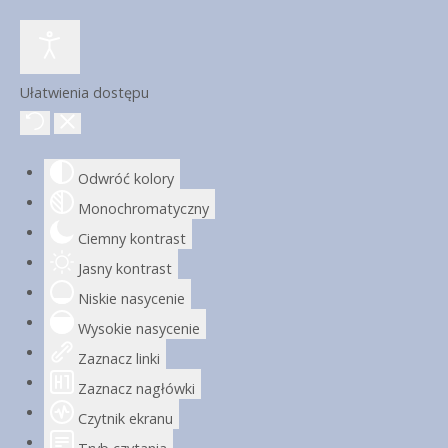
Ułatwienia dostępu
Odwróć kolory
Monochromatyczny
Ciemny kontrast
Jasny kontrast
Niskie nasycenie
Wysokie nasycenie
Zaznacz linki
Zaznacz nagłówki
Czytnik ekranu