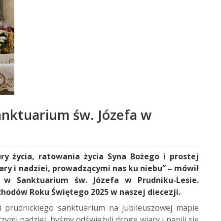
anktuarium św. Józefa w
ury życia, ratowania życia Syna Bożego i prostej
ry i nadziei, prowadzącymi nas ku niebu” – mówił
w Sanktuarium św. Józefa w Prudniku-Lesie.
hodów Roku Świętego 2025 w naszej diecezji.
i prudnickiego sanktuarium na jubileuszowej mapie
rzymi nadziei, byśmy odświeżyli drogę wiary i napili się