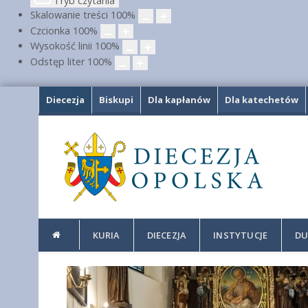
Tryb czytania
Skalowanie treści
100
%
Czcionka
100
%
Wysokość linii
100
%
Odstęp liter
100
%
Diecezja
Biskupi
Dla kapłanów
Dla katechetów
KURIA
DIECEZJA
INSTYTUCJE
DU