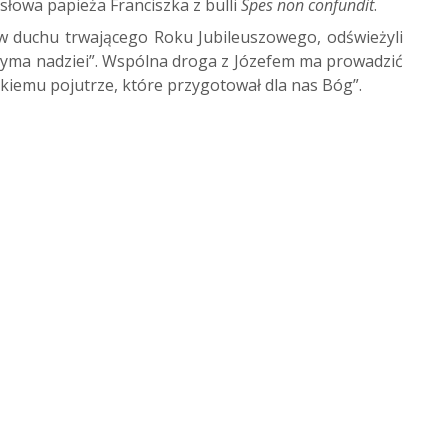
 słowa papieża Franciszka z bulli
Spes non confundit
.
 w duchu trwającego Roku Jubileuszowego, odświeżyli
rzyma nadziei”. Wspólna droga z Józefem ma prowadzić
ńskiemu pojutrze, które przygotował dla nas Bóg”.