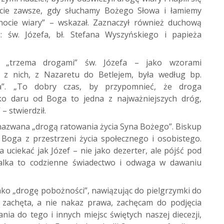
ficie zawsze, gdy słuchamy Bożego Słowa i łamiemy
nocie wiary” – wskazał. Zaznaczył również duchową
 św. Józefa, bł. Stefana Wyszyńskiego i papieża
ad „trzema drogami” św. Józefa – jako wzorami
a z nich, z Nazaretu do Betlejem, była według bp.
cia”. „To dobry czas, by przypomnieć, że droga
o daru od Boga to jedna z najważniejszych dróg,
– stwierdził.
 nazwana „drogą ratowania życia Syna Bożego”. Biskup
Boga z przestrzeni życia społecznego i osobistego.
uciekać jak Józef – nie jako dezerter, ale pójść pod
walka to codzienne świadectwo i odwaga w dawaniu
jako „drogę pobożności”, nawiązując do pielgrzymki do
o zachęta, a nie nakaz prawa, zachęcam do podjęcia
ia do tego i innych miejsc świętych naszej diecezji,