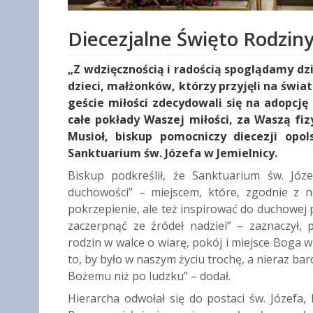
Diecezjalne Święto Rodziny
„Z wdzięcznością i radością spoglądamy d
dzieci, małżonków, którzy przyjęli na świat
geście miłości zdecydowali się na adopcj
całe pokłady Waszej miłości, za Waszą fi
Musioł, biskup pomocniczy diecezji opol
Sanktuarium św. Józefa w Jemielnicy.
Biskup podkreślił, że Sanktuarium św. Jó
duchowości” – miejscem, które, zgodnie z 
pokrzepienie, ale też inspirować do duchowej 
zaczerpnąć ze źródeł nadziei” – zaznaczył,
rodzin w walce o wiarę, pokój i miejsce Boga w
to, by było w naszym życiu trochę, a nieraz bar
Bożemu niż po ludzku” – dodał.
Hierarcha odwołał się do postaci św. Józefa