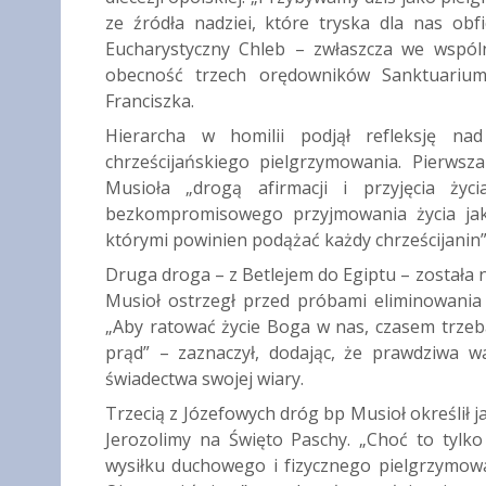
ze źródła nadziei, które tryska dla nas ob
Eucharystyczny Chleb – zwłaszcza we wspól
obecność trzech orędowników Sanktuarium:
Franciszka.
Hierarcha w homilii podjął refleksję n
chrześcijańskiego pielgrzymowania. Pierwsz
Musioła „drogą afirmacji i przyjęcia ży
bezkompromisowego przyjmowania życia jak
którymi powinien podążać każdy chrześcijanin” 
Druga droga – z Betlejem do Egiptu – została
Musioł ostrzegł przed próbami eliminowania 
„Aby ratować życie Boga w nas, czasem trzeba 
prąd” – zaznaczył, dodając, że prawdziwa 
świadectwa swojej wiary.
Trzecią z Józefowych dróg bp Musioł określił 
Jerozolimy na Święto Paschy. „Choć to tylk
wysiłku duchowego i fizycznego pielgrzymowan