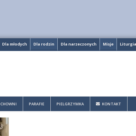
Dla młodych
Dla rodzin
Dla narzeczonych
Misje
Liturgi
CHOWNI
PARAFIE
PIELGRZYMKA
KONTAKT