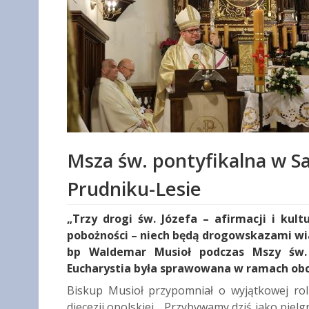
Msza św. pontyfikalna w S
Prudniku-Lesie
„Trzy drogi św. Józefa – afirmacji i kult
pobożności – niech będą drogowskazami wia
bp Waldemar Musioł podczas Mszy św. 
Eucharystia była sprawowana w ramach obc
Biskup Musioł przypomniał o wyjątkowej rol
diecezji opolskiej. „Przybywamy dziś jako pielg