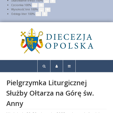
Skalowanie treści
100
%
Czcionka
100
%
Wysokość linii
100
%
Odstęp liter
100
%
Pielgrzymka Liturgicznej
Służby Ołtarza na Górę św.
Anny