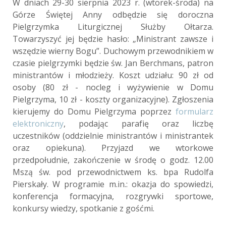
W dniach 29-30 sierpnia 2023 r. (wtorek-środa) na
Górze Świętej Anny odbędzie się doroczna
Pielgrzymka Liturgicznej Służby Ołtarza.
Towarzyszyć jej będzie hasło: „Ministrant zawsze i
wszędzie wierny Bogu”. Duchowym przewodnikiem w
czasie pielgrzymki będzie św. Jan Berchmans, patron
ministrantów i młodzieży. Koszt udziału: 90 zł od
osoby (80 zł - nocleg i wyżywienie w Domu
Pielgrzyma, 10 zł - koszty organizacyjne). Zgłoszenia
kierujemy do Domu Pielgrzyma poprzez
formularz
elektroniczny
, podając parafię oraz liczbę
uczestników (oddzielnie ministrantów i ministrantek
oraz opiekuna). Przyjazd we wtorkowe
przedpołudnie, zakończenie w środę o godz. 12.00
Mszą św. pod przewodnictwem ks. bpa Rudolfa
Pierskały. W programie m.in.: okazja do spowiedzi,
konferencja formacyjna, rozgrywki sportowe,
konkursy wiedzy, spotkanie z gośćmi.