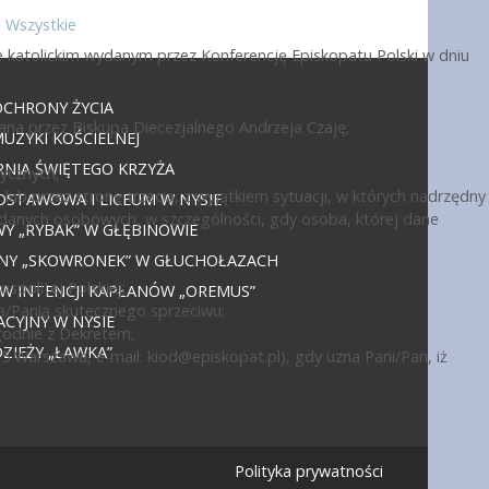
Wszystkie
 katolickim wydanym przez Konferencję Episkopatu Polski w dniu
OCHRONY ŻYCIA
ana przez Biskupa Diecezjalnego Andrzeja Czaję;
UZYKI KOŚCIELNEJ
NIA ŚWIĘTEGO KRZYŻA
ycznych;
ub przez stronę trzecią, z wyjątkiem sytuacji, w których nadrzędny
DSTAWOWA I LICEUM W NYSIE
 danych osobowych, w szczególności, gdy osoba, której dane
 „RYBAK” W GŁĘBINOWIE
JNY „SKOWRONEK” W GŁUCHOŁAZACH
politej Polskiej;
 W INTENCJI KAPŁANÓW „OREMUS”
a/Panią skutecznego sprzeciwu;
CYJNY W NYSIE
godnie z Dekretem;
IEŻY „ŁAWKA”
15 Warszawa, e-mail:
kiod@episkopat.pl
), gdy uzna Pani/Pan, iż
Polityka prywatności