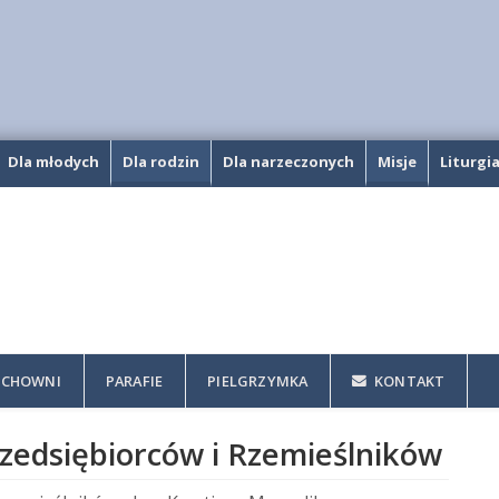
Dla młodych
Dla rodzin
Dla narzeczonych
Misje
Liturgi
CHOWNI
PARAFIE
PIELGRZYMKA
KONTAKT
rzedsiębiorców i Rzemieślników