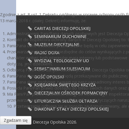
Zgodnie z art. 8 ust. 1 Dekretu ogólnego w sprawie ochrony osób 
13 marca 2018 r. (dalej: Dekret) informuję, że:
CARITAS DIECEZJI OPOLSKIEJ
Administratorem Pani/Pana danych osobowych jest Diecezja Opol
SEMINIARIUM DUCHOWNE
Kontakt do Inspektora ochrony danych w Diecezji Opolskiej to: te
MUZEUM DIECEZJALNE
Pani/Pana dane osobowe przetwarzane będą w celu zapewnienia
Przetwarzanie danych jest niezbędne do celów wynikających z pr
RADIO DOXA
charakter wobec tych interesów mają interesy lub podstawowe 
WYDZIAŁ TEOLOGICZNY UO
dotyczą, jest dzieckiem;
SEBASTIANEUM SILESIACUM
Odbiorcą Pani/Pana danych osobowych jest Diecezja Opolska or
Pani/Pana dane osobowe nie będą przekazywane do publicznej ko
GOŚĆ OPOLSKI
Pani/Pana dane osobowe z uwagi na nasz uzasadniony interes 
KSIĘGARNIA ŚWIĘTEGO KRZYŻA
Posiada Pani/Pan prawo dostępu do treści swoich danych oraz p
DIECEZJALNY OŚRODEK FORMACYJNY
Ma Pani/Pan prawo wniesienia skargi do Kościelnego Inspektora
przetwarzanie danych osobowych Pani/Pana dotyczących narusz
LITURGICZNA SŁUŻBA OŁTARZA
10. Przetwarzanie odbywa się w sposób zautomatyzowany, ale d
DIAKONAT STAŁY DIECEZJI OPOLSKIEJ
Zgadzam się
© Diecezja Opolska 2026.