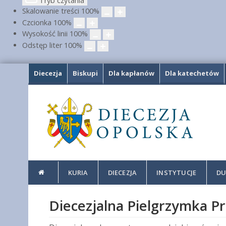
Tryb czytania
Skalowanie treści
100
%
Czcionka
100
%
Wysokość linii
100
%
Odstęp liter
100
%
Diecezja
Biskupi
Dla kapłanów
Dla katechetów
KURIA
DIECEZJA
INSTYTUCJE
DU
Diecezjalna Pielgrzymka P