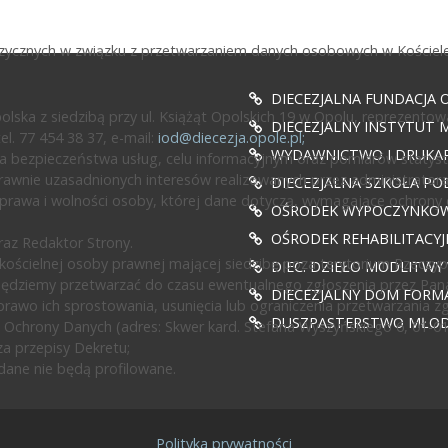
fizycznych w związku z przetwarzaniem danych osobowych w Kościele
DIECEZJALNA FUNDACJA 
ska z siedzibą przy ul. Książąt Opolskich 19 w Opolu, reprezentow
DIECEZJALNY INSTYTUT M
l. 77 454 38 37, e-mail:
iod@diecezja.opole.pl
;
WYDAWNICTWO I DRUKAR
 bezpieczeństwa usług, celu informacyjnym oraz pomiarów statyst
awnie uzasadnionych interesów realizowanych przez administratora l
DIECEZJALNA SZKOŁA PO
prawa i wolności osoby, której dane dotyczą, wymagające ochrony
OŚRODEK WYPOCZYNKOWY
OŚRODEK REHABILITACY
az Redaktor Strony.
ścielnej osoby prawnej mającej siedzibę poza terytorium Rzeczypos
DIEC. DZIEŁO MODLITWY
będziemy przetwarzać do czasu ewentualnego zgłoszenia przez Pan
DIECEZJALNY DOM FORMA
rawo ich sprostowania, usunięcia lub ograniczenia przetwarzania z
DUSZPASTERSTWO MŁODZ
 Ochrony Danych (adres: Skwer kard. Stefana Wyszyńskiego 6, 01-0
a przepisy Dekretu;
ane nie będą profilowane.
Polityka prywatności