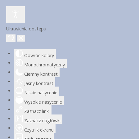
Ułatwienia dostępu
Odwróć kolory
Monochromatyczny
Ciemny kontrast
Jasny kontrast
Niskie nasycenie
Wysokie nasycenie
Zaznacz linki
Zaznacz nagłówki
Czytnik ekranu