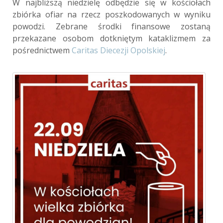
W najbliższą niedzielę odbędzie się w kościołach
zbiórka ofiar na rzecz poszkodowanych w wyniku
powodzi. Zebrane środki finansowe zostaną
przekazane osobom dotkniętym kataklizmem za
pośrednictwem
Caritas Diecezji Opolskiej
.