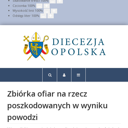
Skalowanie treści
100
%
Czcionka
100
%
Wysokość linii
100
%
Odstęp liter
100
%
Zbiórka ofiar na rzecz
poszkodowanych w wyniku
powodzi