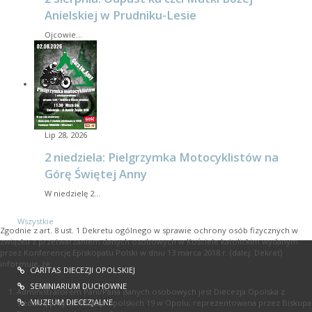
Anielskiej w Prudniku-Lesie
Ojcowie…
Lip 28, 2026
2 niedziela: Pielgrzymka Motocyklistów na
Górę Świętej Anny
W niedzielę 2…
Wszystkie
Zgodnie z art. 8 ust. 1 Dekretu ogólnego w sprawie ochrony osób fizycznych w
związku z przetwarzaniem danych osobowych w Kościele katolickim wydanym
przez Konferencję Episkopatu Polski w dniu 13 marca 2018 r. (dalej: Dekret)
informuję, że:
CARITAS DIECEZJI OPOLSKIEJ
SEMINIARIUM DUCHOWNE
Administratorem Pani/Pana danych osobowych jest Diecezja Opolska z
MUZEUM DIECEZJALNE
siedzibą przy ul. Książąt Opolskich 19 w Opolu, reprezentowana przez Biskupa