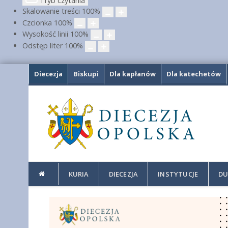
Tryb czytania
Skalowanie treści
100
%
Czcionka
100
%
Wysokość linii
100
%
Odstęp liter
100
%
Diecezja
Biskupi
Dla kapłanów
Dla katechetów
KURIA
DIECEZJA
INSTYTUCJE
DU