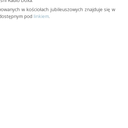
ośni Radio Doxa.
wanych w kościołach jubileuszowych znajduje się w
, dostępnym pod
linkiem
.