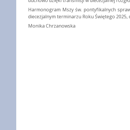
duchowo dzięki transmisji w diecezjalnej rozgł
Harmonogram Mszy św. pontyfikalnych sprawo
diecezjalnym terminarzu Roku Świętego 2025
Monika Chrzanowska