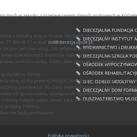
fizycznych w związku z przetwarzaniem danych osobowych w Kościele
DIECEZJALNA FUNDACJA 
ska z siedzibą przy ul. Książąt Opolskich 19 w Opolu, reprezentow
DIECEZJALNY INSTYTUT M
l. 77 454 38 37, e-mail:
iod@diecezja.opole.pl
;
WYDAWNICTWO I DRUKAR
 bezpieczeństwa usług, celu informacyjnym oraz pomiarów statyst
awnie uzasadnionych interesów realizowanych przez administratora l
DIECEZJALNA SZKOŁA PO
prawa i wolności osoby, której dane dotyczą, wymagające ochrony
OŚRODEK WYPOCZYNKOWY
OŚRODEK REHABILITACY
az Redaktor Strony.
ścielnej osoby prawnej mającej siedzibę poza terytorium Rzeczypos
DIEC. DZIEŁO MODLITWY
będziemy przetwarzać do czasu ewentualnego zgłoszenia przez Pan
DIECEZJALNY DOM FORMA
rawo ich sprostowania, usunięcia lub ograniczenia przetwarzania z
DUSZPASTERSTWO MŁODZ
 Ochrony Danych (adres: Skwer kard. Stefana Wyszyńskiego 6, 01-0
a przepisy Dekretu;
ane nie będą profilowane.
Polityka prywatności