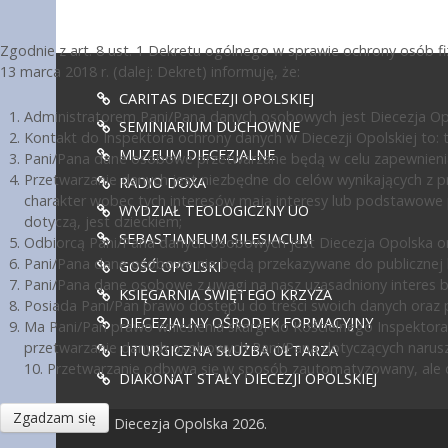
Zgodnie z art. 8 ust. 1 Dekretu ogólnego w sprawie ochrony osób 
13 marca 2018 r. (dalej: Dekret) informuję, że:
CARITAS DIECEZJI OPOLSKIEJ
Administratorem Pani/Pana danych osobowych jest Diecezja Opol
SEMINIARIUM DUCHOWNE
Kontakt do Inspektora ochrony danych w Diecezji Opolskiej to: te
MUZEUM DIECEZJALNE
Pani/Pana dane osobowe przetwarzane będą w celu zapewnienia
Przetwarzanie danych jest niezbędne do celów wynikających z pr
RADIO DOXA
charakter wobec tych interesów mają interesy lub podstawowe 
WYDZIAŁ TEOLOGICZNY UO
dotyczą, jest dzieckiem;
SEBASTIANEUM SILESIACUM
Odbiorcą Pani/Pana danych osobowych jest Diecezja Opolska or
Pani/Pana dane osobowe nie będą przekazywane do publicznej ko
GOŚĆ OPOLSKI
Pani/Pana dane osobowe z uwagi na nasz uzasadniony interes 
KSIĘGARNIA ŚWIĘTEGO KRZYŻA
Posiada Pani/Pan prawo dostępu do treści swoich danych oraz p
DIECEZJALNY OŚRODEK FORMACYJNY
Ma Pani/Pan prawo wniesienia skargi do Kościelnego Inspektora
przetwarzanie danych osobowych Pani/Pana dotyczących narusz
LITURGICZNA SŁUŻBA OŁTARZA
10. Przetwarzanie odbywa się w sposób zautomatyzowany, ale d
DIAKONAT STAŁY DIECEZJI OPOLSKIEJ
Zgadzam się
© Diecezja Opolska 2026.