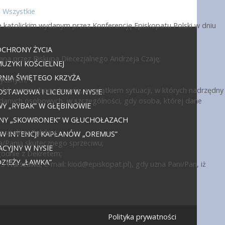
Wszystkie
 katolickim wydanym przez Konferencję Episkopatu Polski w dniu
OCHRONY ŻYCIA
ana przez Biskupa Diecezjalnego Andrzeja Czaję;
UZYKI KOŚCIELNEJ
NIA ŚWIĘTEGO KRZYŻA
ycznych;
ub przez stronę trzecią, z wyjątkiem sytuacji, w których nadrzędny
DSTAWOWA I LICEUM W NYSIE
 danych osobowych, w szczególności, gdy osoba, której dane
 „RYBAK” W GŁĘBINOWIE
JNY „SKOWRONEK” W GŁUCHOŁAZACH
politej Polskiej;
 W INTENCJI KAPŁANÓW „OREMUS”
a/Panią skutecznego sprzeciwu;
CYJNY W NYSIE
godnie z Dekretem;
IEŻY „ŁAWKA”
15 Warszawa, e-mail:
kiod@episkopat.pl
), gdy uzna Pani/Pan, iż
Polityka prywatności