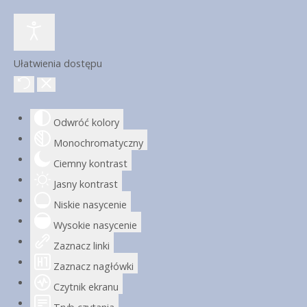
Ułatwienia dostępu
Odwróć kolory
Monochromatyczny
Ciemny kontrast
Jasny kontrast
Niskie nasycenie
Wysokie nasycenie
Zaznacz linki
Zaznacz nagłówki
Czytnik ekranu