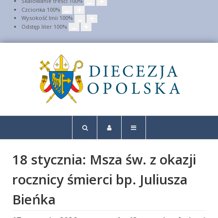
Skalowanie treści
100
%
Czcionka
100
%
Wysokość linii
100
%
Odstęp liter
100
%
18 stycznia: Msza św. z okazji
rocznicy śmierci bp. Juliusza
Bieńka