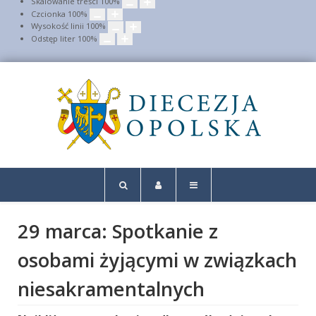
Skalowanie treści
100
%
Czcionka
100
%
Wysokość linii
100
%
Odstęp liter
100
%
29 marca: Spotkanie z
osobami żyjącymi w związkach
niesakramentalnych