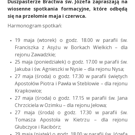
Duszpasterze Bractwa św. Józefa zapraszają na
wiosenne spotkania formacyjne, które odbędą
się na przełomie maja i czerwca.
Harmonogram spotkań:
19 maja (wtorek) o godz. 18.00 w parafii św.
Franciszka z Asyżu w Borkach Wielkich – dla
rejonu Zawadzkie;
25 maja (poniedziałek) o godz. 17.00 w parafii św.
Jakuba i św. Agnieszki w Nysie – dla rejonu Nysa;
27 maja (środa) o godz. 17.30 w parafii świętych
Apostołów Piotra i Pawła w Steblowie – dla rejonu
Krapkowice;
27 maja (środa) o godz. 17.15 w parafii św. Jana
Chrzciciela w Ozimku – dla rejonu Jełowa;
27 maja (środa) o godz. 17.30 w parafii św.
Tomasza Apostoła w Kietrzu – dla rejonu
Głubczyce i Racibórz;
29 maja (piątek) o godz. 18.00 w parafii św. Józefa