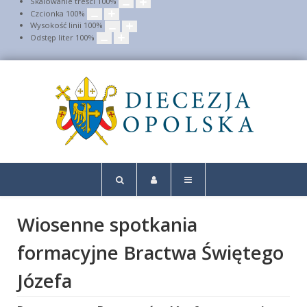
Skalowanie treści
100
%
Czcionka
100
%
Wysokość linii
100
%
Odstęp liter
100
%
Wiosenne spotkania
formacyjne Bractwa Świętego
Józefa