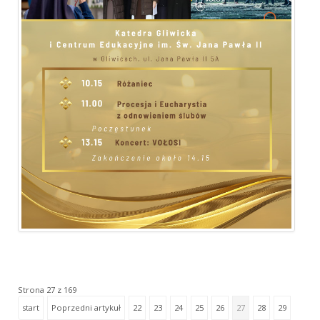
Strona 27 z 169
start
Poprzedni artykuł
22
23
24
25
26
27
28
29