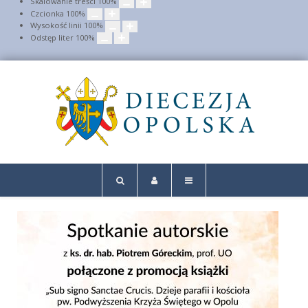
Skalowanie treści
100
%
Czcionka
100
%
Wysokość linii
100
%
Odstęp liter
100
%